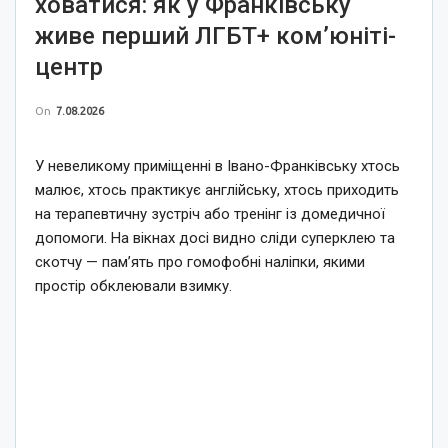
ховатися: як у Франківську
живе перший ЛГБТ+ ком’юніті-
центр
On
7.08.2026
У невеликому приміщенні в Івано-Франківську хтось
малює, хтось практикує англійську, хтось приходить
на терапевтичну зустріч або тренінг із домедичної
допомоги. На вікнах досі видно сліди суперклею та
скотчу — пам’ять про гомофобні наліпки, якими
простір обклеювали взимку.