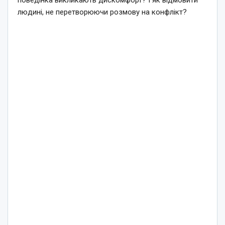
поведінка викликають дискомфорт? І як відмовити
людині, не перетворюючи розмову на конфлікт?