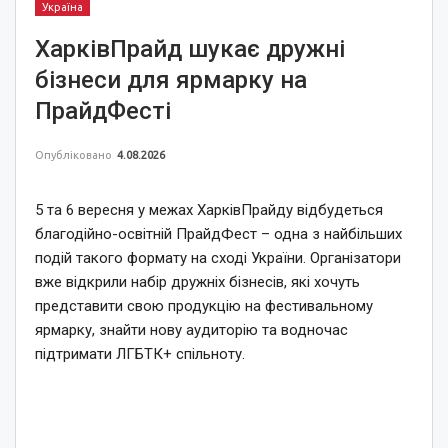
Україна
ХарківПрайд шукає дружні
бізнеси для ярмарку на
ПрайдФесті
Опубліковано
4.08.2026
5 та 6 вересня у межах ХарківПрайду відбудеться
благодійно-освітній ПрайдФест – одна з найбільших
подій такого формату на сході України. Організатори
вже відкрили набір дружніх бізнесів, які хочуть
представити свою продукцію на фестивальному
ярмарку, знайти нову аудиторію та водночас
підтримати ЛГБТК+ спільноту.