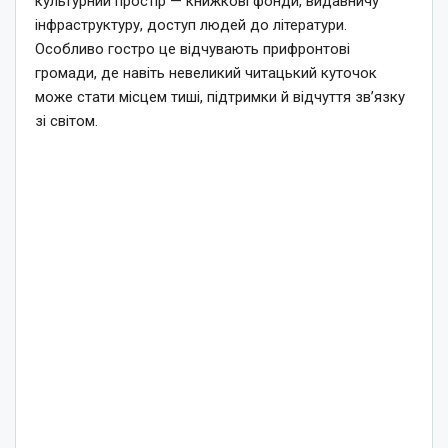
культурний простір — книжкові фонди, видавничу
інфраструктуру, доступ людей до літератури.
Особливо гостро це відчувають прифронтові
громади, де навіть невеликий читацький куточок
може стати місцем тиші, підтримки й відчуття зв’язку
зі світом.