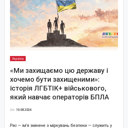
Україна
«Ми захищаємо цю державу і
хочемо бути захищеними»:
історія ЛГБТІК+ військового,
який навчає операторів БПЛА
On
10.08.2026
Рікі — ім’я змінене з міркувань безпеки — служить у