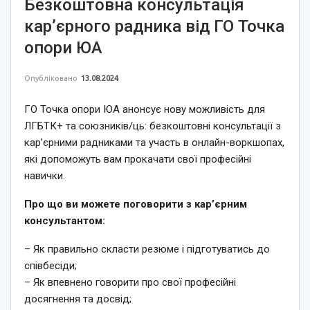
Безкоштовна консультація
кар’єрного радника від ГО Точка
опори ЮА
Опубліковано
13.08.2024
ГО Точка опори ЮА анонсує нову можливість для
ЛГБТК+ та союзників/ць: безкоштовні консультації з
кар’єрними радниками та участь в онлайн-воркшопах,
які допоможуть вам прокачати свої професійні
навички.
Про що ви можете поговорити з кар’єрним
консультантом:
– Як правильно скласти резюме і підготуватись до
співбесіди;
– Як впевнено говорити про свої професійні
досягнення та досвід;