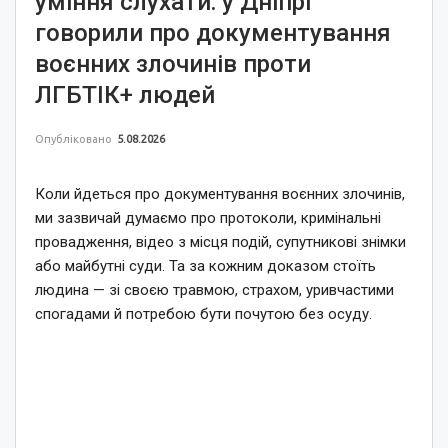
уміння слухати: у Дніпрі
говорили про документування
воєнних злочинів проти
ЛГБТІК+ людей
Опубліковано
5.08.2026
Коли йдеться про документування воєнних злочинів,
ми зазвичай думаємо про протоколи, кримінальні
провадження, відео з місця подій, супутникові знімки
або майбутні суди. Та за кожним доказом стоїть
людина — зі своєю травмою, страхом, уривчастими
спогадами й потребою бути почутою без осуду.