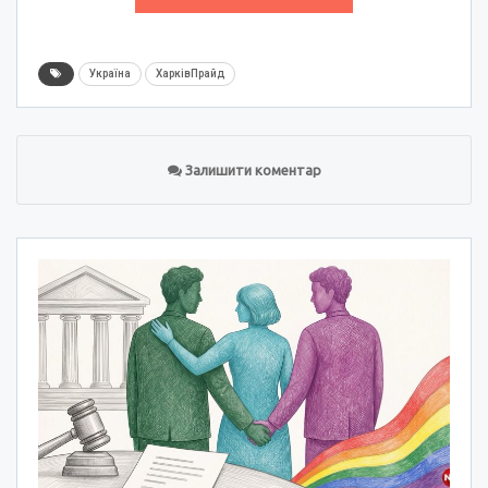
Україна
ХарківПрайд
Залишити коментар