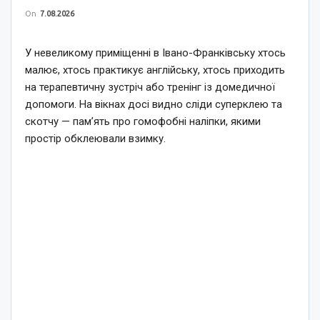
On
7.08.2026
У невеликому приміщенні в Івано-Франківську хтось
малює, хтось практикує англійську, хтось приходить
на терапевтичну зустріч або тренінг із домедичної
допомоги. На вікнах досі видно сліди суперклею та
скотчу — пам’ять про гомофобні наліпки, якими
простір обклеювали взимку.