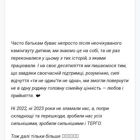
Часто батькам буває непросто після неочікуваного
камінгауту дитини, ми знаємо це на собі, та не раз
переконалися у цьому з тих історій, з якими
працювали. І на своє десятиліття ми пишаємося тим,
що завдяки своєчасній підтримці, розумінню, силі
відчуття «ти не один/ти не одна», ми змогли повернути
не в одну родину головну сімейну цінність — любов і
прийняття. ❤️
Ні 2022, ні 2023 роки не зламали нас, а, попри
складнощі та перешкоди, зробили нас усіх
сильнішими, зробили сильнішими і ТЕРГО.
Тож далі тільки більше ✊🏽🇺🇦🏳️‍🌈