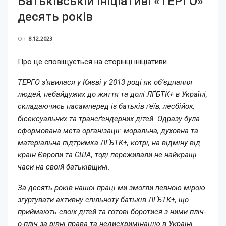
Батьківській ініціативі «ТЕРГО»
десять років
On
8.12.2023
Про це сповіщується на сторінці ініціативи.
ТЕРГО з’явилася у Києві у 2013 році як об’єднання
людей, небайдужих до життя та долі ЛҐБТК+ в Україні,
складаючись насамперед із батьків ґеїв, лесбійок,
бісексуальних та трансґендерних дітей. Одразу була
сформована мета організації: моральна, духовна та
матеріальна підтримка ЛҐБТК+, котрі, на відміну від
країн Європи та США, тоді переживали не найкращі
часи на своїй батьківщині.
За десять років нашої праці ми змогли певною мірою
згуртувати активну спільноту батьків ЛҐБТК+, що
приймають своїх дітей та готові боротися з ними пліч-
о-пліч за рівні права та недискримінацію в Україні.