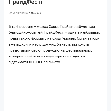
ПрайдФесті
Опубліковано
4.08.2026
5 та 6 вересня у межах ХарківПрайду відбудеться
благодійно-освітній ПрайдФест – одна з найбільших
подій такого формату на сході України. Організатори
вже відкрили набір дружніх бізнесів, які хочуть
представити свою продукцію на фестивальному
ярмарку, знайти нову аудиторію та водночас
підтримати ЛГБТК+ спільноту.