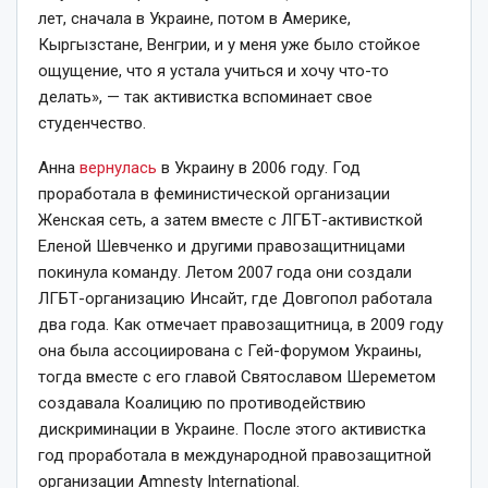
лет, сначала в Украине, потом в Америке,
Кыргызстане, Венгрии, и у меня уже было стойкое
ощущение, что я устала учиться и хочу что-то
делать», — так активистка вспоминает свое
студенчество.
Анна
вернулась
в Украину в 2006 году. Год
проработала в феминистической организации
Женская сеть, а затем вместе с ЛГБТ-активисткой
Еленой Шевченко и другими правозащитницами
покинула команду. Летом 2007 года они создали
ЛГБТ-организацию Инсайт, где Довгопол работала
два года. Как отмечает правозащитница, в 2009 году
она была ассоциирована с Гей-форумом Украины,
тогда вместе с его главой Святославом Шереметом
создавала Коалицию по противодействию
дискриминации в Украине. После этого активистка
год проработала в международной правозащитной
организации Amnesty International.