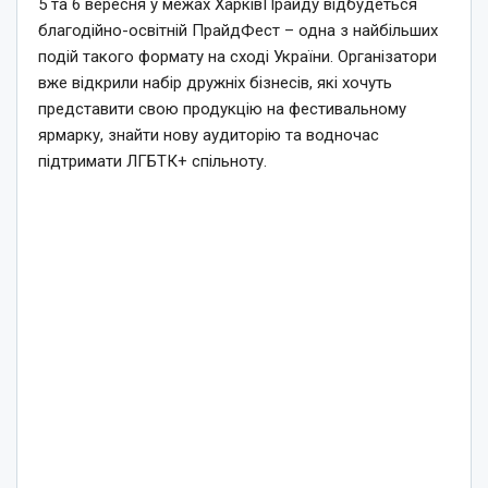
5 та 6 вересня у межах ХарківПрайду відбудеться
благодійно-освітній ПрайдФест – одна з найбільших
подій такого формату на сході України. Організатори
вже відкрили набір дружніх бізнесів, які хочуть
представити свою продукцію на фестивальному
ярмарку, знайти нову аудиторію та водночас
підтримати ЛГБТК+ спільноту.