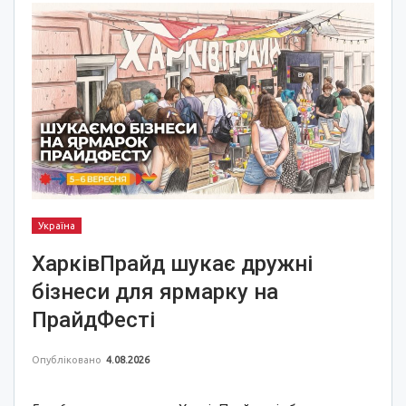
Україна
ХарківПрайд шукає дружні
бізнеси для ярмарку на
ПрайдФесті
Опубліковано
4.08.2026