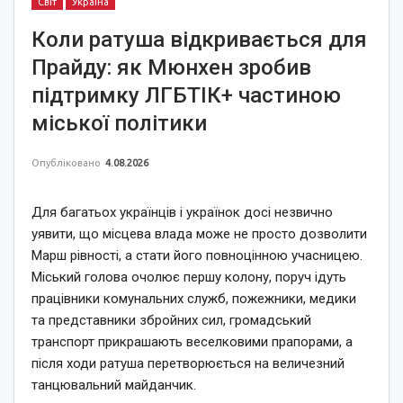
Світ
Україна
Коли ратуша відкривається для
Прайду: як Мюнхен зробив
підтримку ЛГБТІК+ частиною
міської політики
Опубліковано
4.08.2026
Для багатьох українців і українок досі незвично
уявити, що місцева влада може не просто дозволити
Марш рівності, а стати його повноцінною учасницею.
Міський голова очолює першу колону, поруч ідуть
працівники комунальних служб, пожежники, медики
та представники збройних сил, громадський
транспорт прикрашають веселковими прапорами, а
після ходи ратуша перетворюється на величезний
танцювальний майданчик.