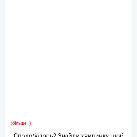
(більше…)
Сподобалось? Знайди хвилинку, щоб