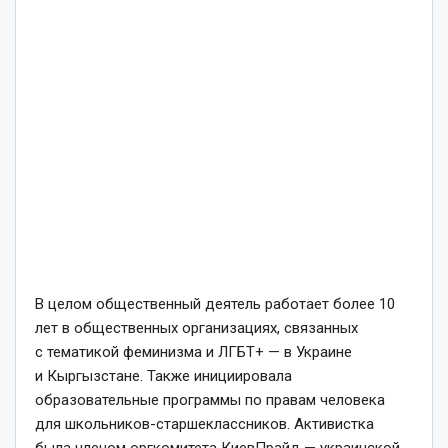
В целом общественный деятель работает более 10
лет в общественных организациях, связанных
с тематикой феминизма и ЛГБТ+ — в Украине
и Кыргызстане. Также инициировала
образовательные программы по правам человека
для школьников-старшеклассников. Активистка
была членом оргкомитета КиевПрайд — украинской