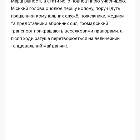
Марш рівності, а стати його повноцінною учасницею.
Міський голова очолює першу колону, поруч ідуть
працівники комунальних служб, пожежники, медики
та представники збройних сил, громадський
транспорт прикрашають веселковими прапорами, а
після ходи ратуша перетворюється на величезний
танцювальний майданчик.