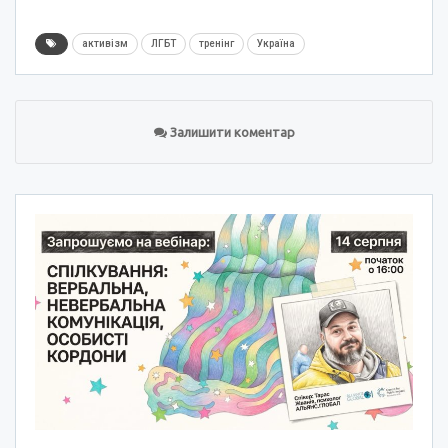
активізм
ЛГБТ
тренінг
Україна
Залишити коментар