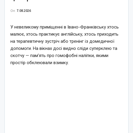
On
7.08.2026
У невеликому приміщенні в Івано-Франківську хтось
малює, хтось практикує англійську, хтось приходить
на терапевтичну зустріч або тренінг із домедичної
допомоги. На вікнах досі видно сліди суперклею та
скотчу — пам’ять про гомофобні наліпки, якими
простір обклеювали взимку.