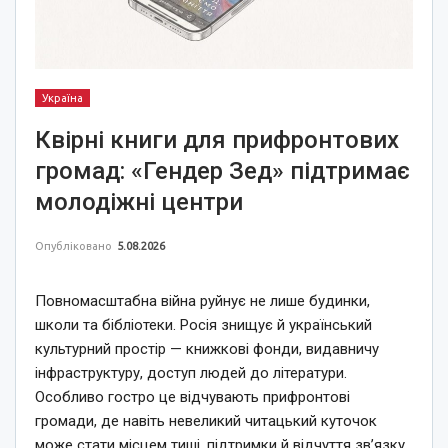
Україна
Квірні книги для прифронтових
громад: «Гендер Зед» підтримає
молодіжні центри
Опубліковано
5.08.2026
Повномасштабна війна руйнує не лише будинки,
школи та бібліотеки. Росія знищує й український
культурний простір — книжкові фонди, видавничу
інфраструктуру, доступ людей до літератури.
Особливо гостро це відчувають прифронтові
громади, де навіть невеликий читацький куточок
може стати місцем тиші, підтримки й відчуття зв’язку