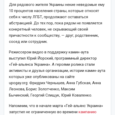
Для рядового жителя Украины некие неведомые ему
10 процентов населения страны, которые относят
себя к числу ЛГБТ, продолжают оставаться
абстракцией. До тех пор, пока рядом не появляется
конкретный человек, не скрывающий своей
причастности к сообществу, — друг, родственник,
сосед или сотрудник.
Режиссером видео в поддержку камин-аута
выступил Юрий Йорский, программный директор
«Гей-альянса Украина». А героями ролика стали
активисты и друзья организации, истории камин-аута
которых уже опубликованы на сайте
upogay.org: Фридрих Чернышев, Анна Губская, Анна
Леонова, Борис Золотченко, Максим
Бычинский, Георгий Слищук, Юрий Коваленко.
Напомним, что в начале марта «Гей-альянс Украина»
запустил не ограниченную во времени
кампанию