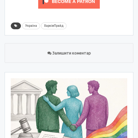
Україна
ХарківПрайд
Залишити коментар