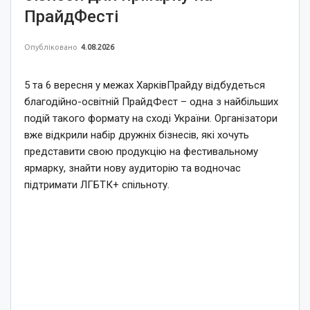
ПрайдФесті
Опубліковано
4.08.2026
5 та 6 вересня у межах ХарківПрайду відбудеться
благодійно-освітній ПрайдФест – одна з найбільших
подій такого формату на сході України. Організатори
вже відкрили набір дружніх бізнесів, які хочуть
представити свою продукцію на фестивальному
ярмарку, знайти нову аудиторію та водночас
підтримати ЛГБТК+ спільноту.