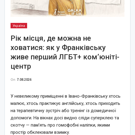
Україна
Рік місця, де можна не
ховатися: як у Франківську
живе перший ЛГБТ+ ком’юніті-
центр
On
7.08.2026
У невеликому приміщенні в Івано-Франківську хтось
малює, хтось практикує англійську, хтось приходить
на терапевтичну зустріч або тренінг із домедичної
допомоги. На вікнах досі видно сліди суперклею та
скотчу — пам’ять про гомофобні наліпки, якими
простір обклеювали взимку.