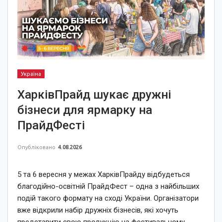
Україна
ХарківПрайд шукає дружні
бізнеси для ярмарку на
ПрайдФесті
Опубліковано
4.08.2026
5 та 6 вересня у межах ХарківПрайду відбудеться
благодійно-освітній ПрайдФест – одна з найбільших
подій такого формату на сході України. Організатори
вже відкрили набір дружніх бізнесів, які хочуть
представити свою продукцію на фестивальному