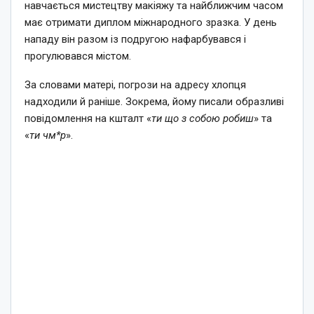
навчається мистецтву макіяжу та найближчим часом
має отримати диплом міжнародного зразка. У день
нападу він разом із подругою нафарбувався і
прогулювався містом.
За словами матері, погрози на адресу хлопця
надходили й раніше. Зокрема, йому писали образливі
повідомлення на кшталт «
ти що з собою робиш
» та
«
ти чм*р
».