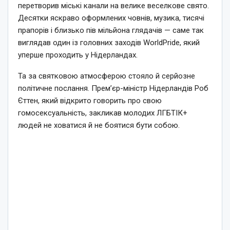
перетворив міські канали на велике веселкове свято.
Десятки яскраво оформлених човнів, музика, тисячі
прапорів і близько пів мільйона глядачів — саме так
виглядав один із головних заходів WorldPride, який
уперше проходить у Нідерландах.
Та за святковою атмосферою стояло й серйозне
політичне послання. Прем’єр-міністр Нідерландів Роб
Єттен, який відкрито говорить про свою
гомосексуальність, закликав молодих ЛГБТІК+
людей не ховатися й не боятися бути собою.