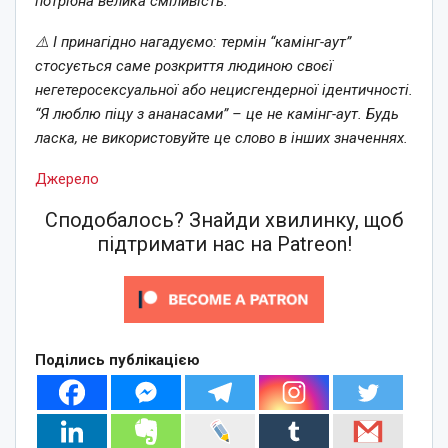
потрібна велика сміливість.
⚠️ І принагідно нагадуємо: термін “камінг-аут”
стосується саме розкриття людиною своєї
негетеросексуальної або нецисгендерної ідентичності.
“Я люблю піцу з ананасами” – це не камінг-аут. Будь
ласка, не використовуйте це слово в інших значеннях.
Джерело
Сподобалось? Знайди хвилинку, щоб
підтримати нас на Patreon!
Поділись публікацією