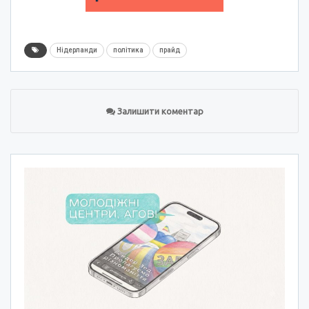
Нідерланди
політика
прайд
Залишити коментар