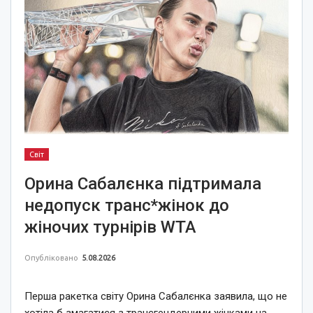
Світ
Орина Сабалєнка підтримала
недопуск транс*жінок до
жіночих турнірів WTA
Опубліковано
5.08.2026
Перша ракетка світу Орина Сабалєнка заявила, що не
хотіла б змагатися з трансгендерними жінками на