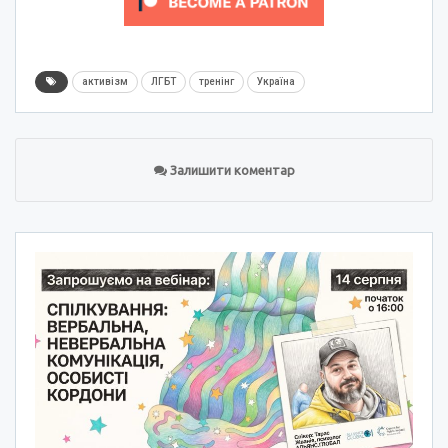
активізм
ЛГБТ
тренінг
Україна
Залишити коментар