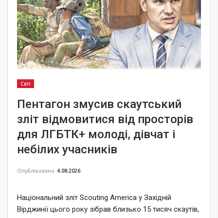
Світ
Пентагон змусив скаутський
зліт відмовитися від просторів
для ЛГБТК+ молоді, дівчат і
небілих учасників
Опубліковано
4.08.2026
Національний зліт Scouting America у Західній
Вірджинії цього року зібрав близько 15 тисяч скаутів,