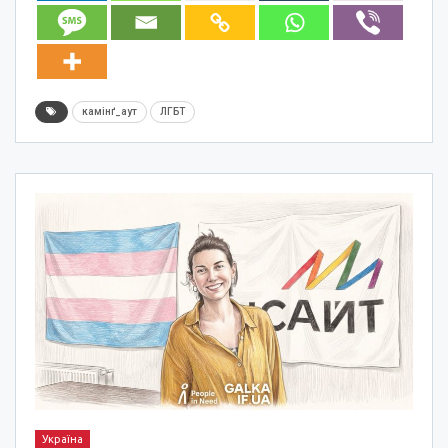
камінґ_аут
ЛГБТ
Україна