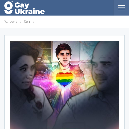
Головна
Світ