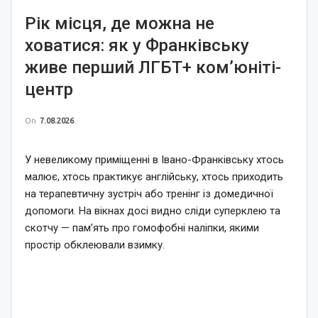
Рік місця, де можна не
ховатися: як у Франківську
живе перший ЛГБТ+ ком’юніті-
центр
On
7.08.2026
У невеликому приміщенні в Івано-Франківську хтось
малює, хтось практикує англійську, хтось приходить
на терапевтичну зустріч або тренінг із домедичної
допомоги. На вікнах досі видно сліди суперклею та
скотчу — пам’ять про гомофобні наліпки, якими
простір обклеювали взимку.