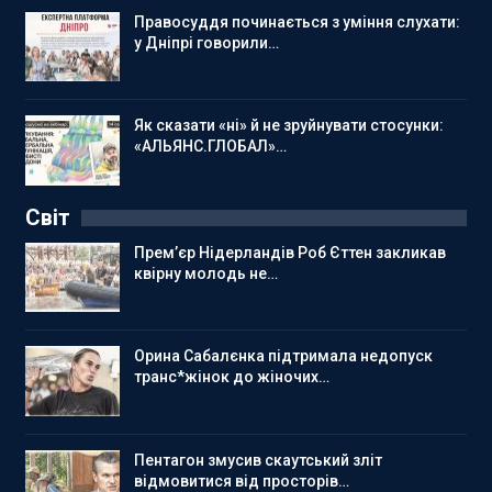
Правосуддя починається з уміння слухати:
у Дніпрі говорили…
Як сказати «ні» й не зруйнувати стосунки:
«АЛЬЯНС.ГЛОБАЛ»…
Світ
Прем’єр Нідерландів Роб Єттен закликав
квірну молодь не…
Орина Сабалєнка підтримала недопуск
транс*жінок до жіночих…
Пентагон змусив скаутський зліт
відмовитися від просторів…