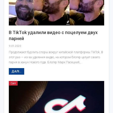
В TikTok удалили видео с поцелуем двух
парней
9.01.2020
Продолжают бурлить споры вокруг китайской платформы TikTok. В
этот раз — из-за удаления видео, на котором блогер целует своего
парня в канун Нового года. Блогер Марк Пасецкий,…
ДАЛІ...
Світ