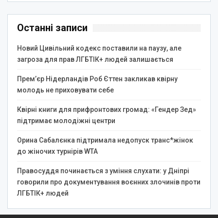
Останні записи
Новий Цивільний кодекс поставили на паузу, але
загроза для прав ЛГБТІК+ людей залишається
Прем’єр Нідерландів Роб Єттен закликав квірну
молодь не приховувати себе
Квірні книги для прифронтових громад: «Гендер Зед»
підтримає молодіжні центри
Орина Сабалєнка підтримала недопуск транс*жінок
до жіночих турнірів WTA
Правосуддя починається з уміння слухати: у Дніпрі
говорили про документування воєнних злочинів проти
ЛГБТІК+ людей