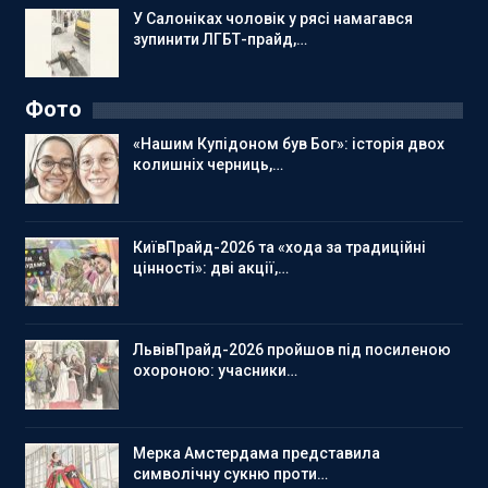
У Салоніках чоловік у рясі намагався
зупинити ЛГБТ-прайд,…
Фото
«Нашим Купідоном був Бог»: історія двох
колишніх черниць,…
КиївПрайд-2026 та «хода за традиційні
цінності»: дві акції,…
ЛьвівПрайд-2026 пройшов під посиленою
охороною: учасники…
Мерка Амстердама представила
символічну сукню проти…