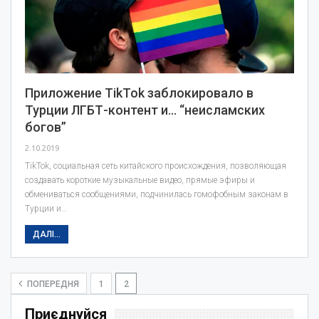
Приложение TikTok заблокировало в
Турции ЛГБТ-контент и… “неисламских
богов”
2.10.2019
TikTok, социальная сеть китайского происхождения, позволяющая
создавать короткие музыкальные видео, прямые эфиры и
обмениваться сообщениями, подчинилась гомофобным законам в
Турции и…
ДАЛІ...
ПОПЕРЕДНЯ
1
2
Приєднуйся