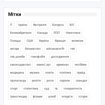
Мітки
IT
Ізраїль
Австралія
Білорусь
ВІЛ
ВеликаБританія
Канада
ЛГБТ
Німеччина
Польща
США
Україна
Франція
активізм
актори
батьківство
військовілгбт
гей
гей_шлюби
гомофобія
дослідження
законодавство
камінґ_аут
кримінал
лесбійки
медицина
музика
освіта
політика
прайд
пропаганда
релігія
росія
серіали
скандал
спорт
статистика
суд
тв
толерантність
трансгендер
фільми
шлюб
інтерв'ю
історія