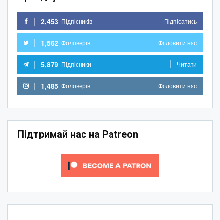
2,453
Підпісників
Підпісатись
1,562
Фоловерів
Фоловити нас
5,879
Підпісники
Читати
1,485
Фоловерів
Фоловити нас
Підтримай нас на Patreon