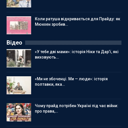
Коли ратуша відкривається для Прайду: як
Мюнхен зробив…
Відео
«У тебе дві мами»: історія Ніки та Дар’ї, які
виховують…
«Ми не збоченці. Ми — люди»: історія
полтавки, яка…
Чому прайд потрібен Україні під час війни:
про права,…