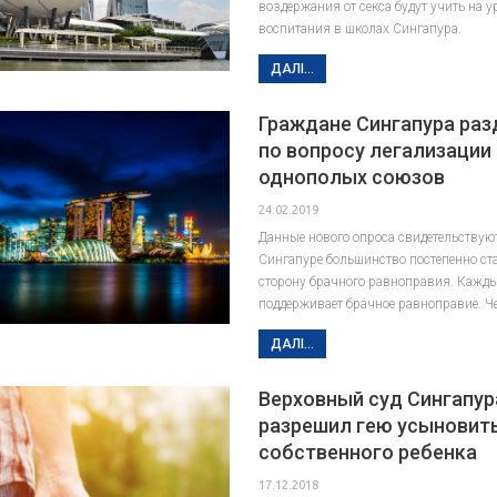
воздержания от секса будут учить на у
воспитания в школах Сингапура.
ДАЛІ...
Граждане Сингапура ра
по вопросу легализации
однополых союзов
24.02.2019
Данные нового опроса свидетельствуют
Сингапуре большинство постепенно ст
сторону брачного равноправия. Кажды
поддерживает брачное равноправие. Ч
ДАЛІ...
Верховный суд Сингапур
разрешил гею усыновит
собственного ребенка
17.12.2018