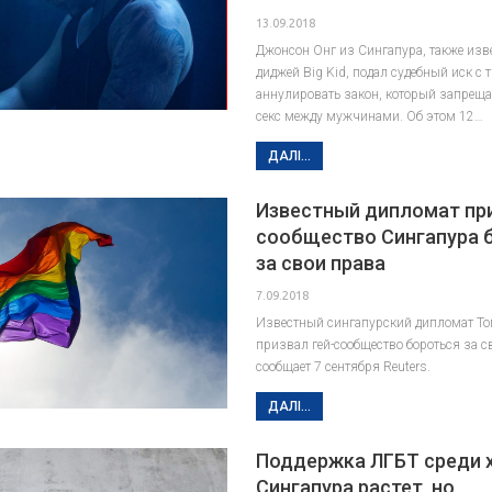
13.09.2018
Джонсон Онг из Сингапура, также изв
диджей Big Kid, подал судебный иск с
аннулировать закон, который запрещае
секс между мужчинами. Об этом 12…
ДАЛІ...
Известный дипломат при
сообщество Сингапура 
за свои права
7.09.2018
Известный сингапурский дипломат Т
призвал гей-сообщество бороться за с
сообщает 7 сентября Reuters.
ДАЛІ...
Поддержка ЛГБТ среди 
Сингапура растет, но