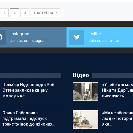
1
2
3
НАСТУПНА
Instagram
Twitter
Join us on Instagram
Join us on Twitter
Відео
Прем’єр Нідерландів Роб
«У тебе дві мам
Єттен закликав квірну
Ніки та Дар’ї, я
молодь не…
виховують…
Орина Сабалєнка
«Ми не збоченц
підтримала недопуск
люди»: історія
транс*жінок до жіночих…
яка…