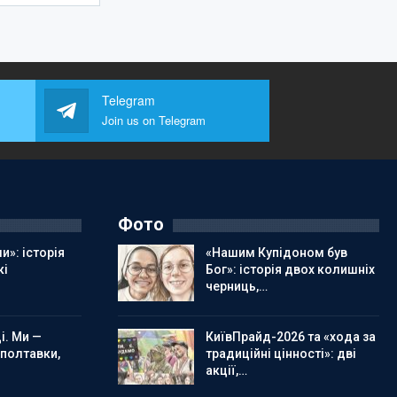
Telegram
Join us on Telegram
Фото
и»: історія
«Нашим Купідоном був
кі
Бог»: історія двох колишніх
черниць,…
і. Ми —
КиївПрайд-2026 та «хода за
 полтавки,
традиційні цінності»: дві
акції,…