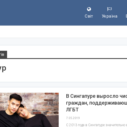
Світ
Україна
гів
ур
В Сингапуре выросло чи
граждан, поддерживающ
ЛГБТ
7.05.2019
С 2013 года в Сингапуре значительно