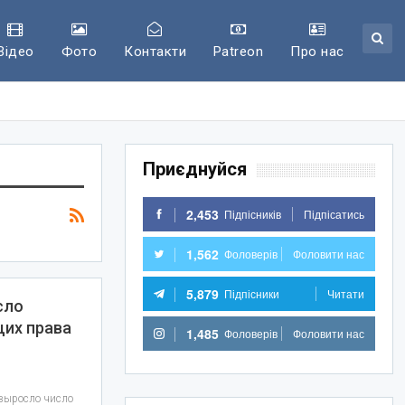
Відео
Фото
Контакти
Patreon
Про нас
Приєднуйся
2,453
Підпісників
Підпісатись
1,562
Фоловерів
Фоловити нас
5,879
Підпісники
Читати
сло
их права
1,485
Фоловерів
Фоловити нас
 выросло число