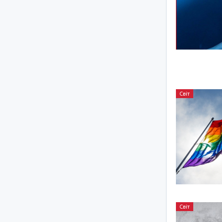
Світ
Світ