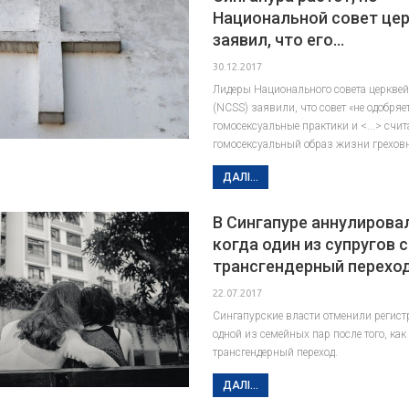
Национальной совет це
заявил, что его…
30.12.2017
Лидеры Национального совета церкве
(NCSS) заявили, что совет «не одобряе
гомосексуальные практики и <...> счит
гомосексуальный образ жизни грехо
ДАЛІ...
В Сингапуре аннулировал
когда один из супругов
трансгендерный перехо
22.07.2017
Сингапурские власти отменили регист
одной из семейных пар после того, ка
трансгендерный переход.
ДАЛІ...