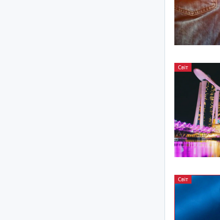
Світ
Світ