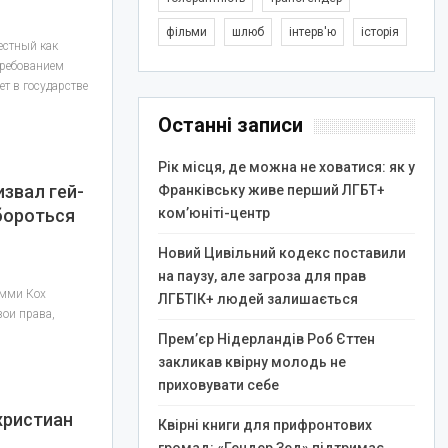
фільми
шлюб
інтерв'ю
історія
естный как
 требованием
т в государстве
Останні записи
Рік місця, де можна не ховатися: як у
звал гей-
Франківську живе перший ЛГБТ+
бороться
ком’юніті-центр
Новий Цивільний кодекс поставили
на паузу, але загроза для прав
омми Кох
ЛГБТІК+ людей залишається
вои права,
Прем’єр Нідерландів Роб Єттен
закликав квірну молодь не
приховувати себе
христиан
Квірні книги для прифронтових