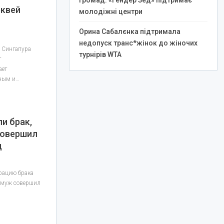
громад: «Гендер Зед» підтримає
рквей
молодіжні центри
Орина Сабалєнка підтримала
недопуск транс*жінок до жіночих
й Сингапура
турнірів WTA
т
ает
вным и…
и брак,
 совершил
д
рацию брака
к муж совершил