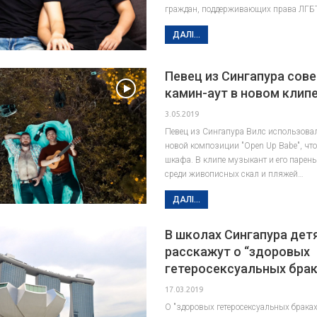
граждан, поддерживающих права ЛГБТ
ДАЛІ...
Певец из Сингапура сов
камин-аут в новом клип
3.05.2019
Певец из Сингапура Вилс использовал
новой композиции "Open Up Babe", чт
шкафа. В клипе музыкант и его парен
среди живописных скал и пляжей…
ДАЛІ...
В школах Сингапура дет
расскажут о “здоровых
гетеросексуальных брак
17.03.2019
О "здоровых гетеросексуальных браках