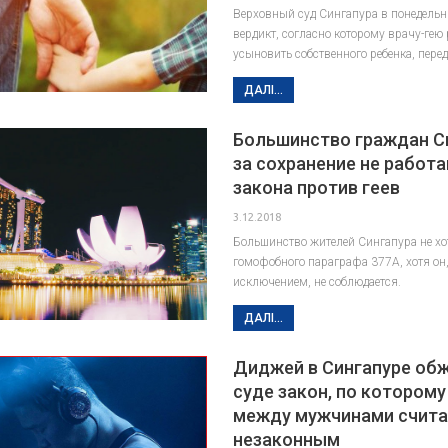
Верховный суд Сингапура в понедельн
вердикт, согласно которому врачу-ге
усыновить собственного ребенка, переда
ДАЛІ...
Большинство граждан С
за сохранение не работ
закона против геев
3.12.2018
Большинство жителей Сингапура не хо
гомофобного параграфа 377A, хотя он
исключением, не соблюдается.
ДАЛІ...
Диджей в Сингапуре об
суде закон, по которому
между мужчинами счита
незаконным