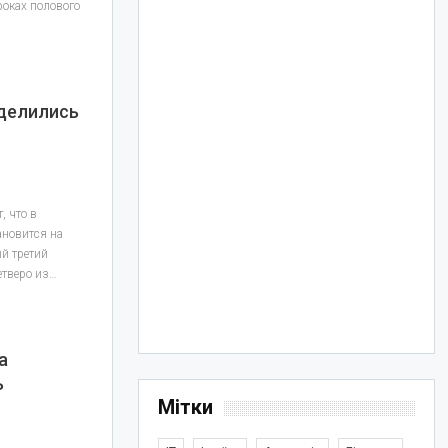
роках полового
зделились
, что в
ановится на
й третий
етверо из…
а
ь
Мітки