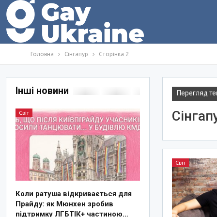
Головна
Сінгапур
Сторінка 2
Інші новини
Перегляд те
Сінгап
Світ
Світ
Коли ратуша відкривається для
Прайду: як Мюнхен зробив
підтримку ЛГБТІК+ частиною…