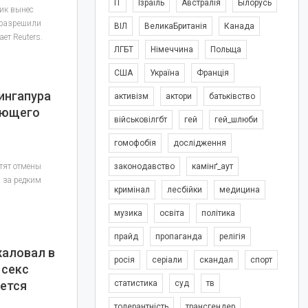
IT
Ізраїль
Австралія
Білорусь
ик вынес
ю разрешили
ВІЛ
ВеликаБританія
Канада
ет Reuters.
ЛГБТ
Німеччина
Польща
США
Україна
Франція
ингапура
активізм
актори
батьківство
ающего
військовілгбт
гей
гей_шлюби
гомофобія
дослідження
тят отмены
законодавство
камінґ_аут
, за редким
кримінал
лесбійки
медицина
музика
освіта
політика
прайд
пропаганда
релігія
жаловал в
росія
серіали
скандал
спорт
 секс
ется
статистика
суд
тв
толерантність
трансгендер