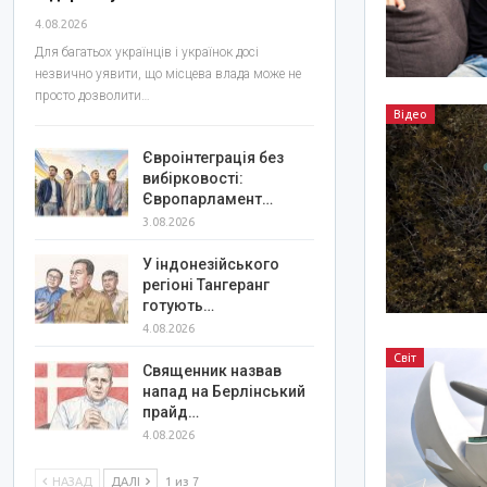
4.08.2026
Для багатьох українців і українок досі
незвично уявити, що місцева влада може не
просто дозволити…
Відео
Євроінтеграція без
вибірковості:
Європарламент…
3.08.2026
У індонезійського
регіоні Тангеранг
готують…
4.08.2026
Світ
Священник назвав
напад на Берлінський
прайд…
4.08.2026
НАЗАД
ДАЛІ
1 из 7