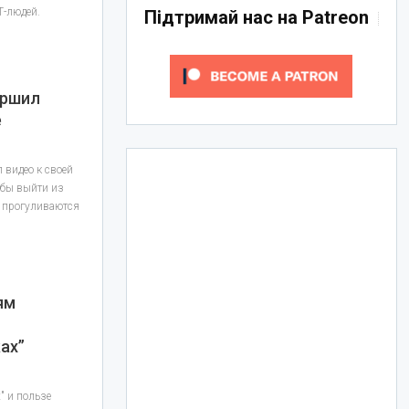
-людей.
Підтримай нас на Patreon
ершил
е
 видео к своей
обы выйти из
ь прогуливаются
ям
ах”
" и пользе