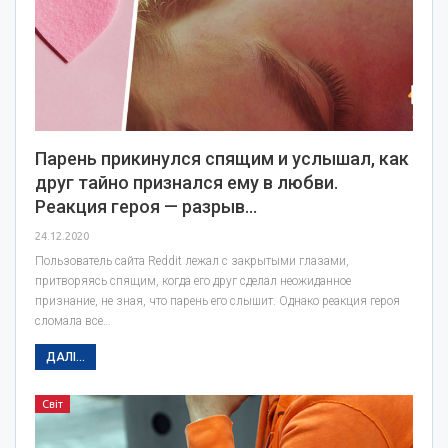
Парень прикинулся спящим и услышал, как
друг тайно признался ему в любви.
Реакция героя — разрыв…
24.12.2020
Пользователь сайта Reddit лежал с закрытыми глазами,
притворяясь спящим, когда его друг сделал неожиданное
признание, не зная, что парень его слышит. Однако реакция героя
сломала все…
ДАЛІ...
Світ