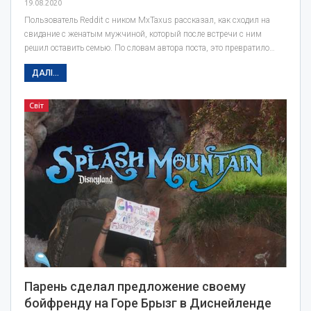
19.08.2020
Пользователь Reddit с ником MxTaxus рассказал, как сходил на
свидание с женатым мужчиной, который после встречи с ним
решил оставить семью. По словам автора поста, это превратило…
ДАЛІ...
Світ
Парень сделал предложение своему
бойфренду на Горе Брызг в Диснейленде