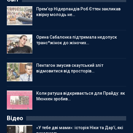
Прем’єр Нідерландів Роб Єттен закликав
квірну молодь не…
Орина Сабалєнка підтримала недопуск
транс*жінок до жіночих…
Пентагон змусив скаутський зліт
відмовитися від просторів…
Коли ратуша відкривається для Прайду: як
Мюнхен зробив…
Відео
«У тебе дві мами»: історія Ніки та Дар’ї, які