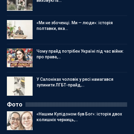
виховують…
«Ми не збоченці. Ми — люди»: історія
полтавки, яка…
Чому прайд потрібен Україні під час війни:
про права,…
У Салоніках чоловік у рясі намагався
зупинити ЛГБТ-прайд,…
Фото
«Нашим Купідоном був Бог»: історія двох
колишніх черниць,…