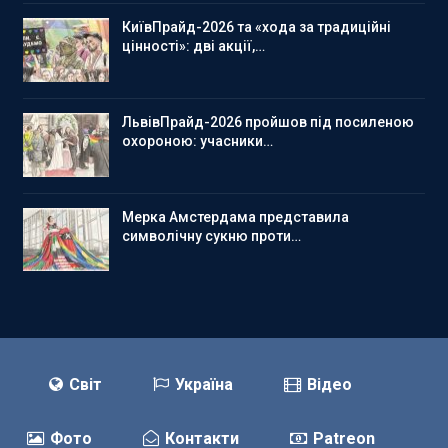
КиївПрайд-2026 та «хода за традиційні
цінності»: дві акції,…
ЛьвівПрайд-2026 пройшов під посиленою
охороною: учасники…
Мерка Амстердама представила
символічну сукню проти…
Світ
Україна
Відео
Фото
Контакти
Patreon