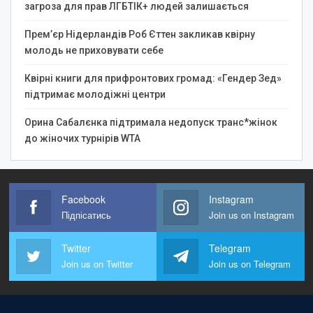
загроза для прав ЛГБТІК+ людей залишається
Прем’єр Нідерландів Роб Єттен закликав квірну
молодь не приховувати себе
Квірні книги для прифронтових громад: «Гендер Зед»
підтримає молодіжні центри
Орина Сабалєнка підтримала недопуск транс*жінок
до жіночих турнірів WTA
Facebook
Instagram
Підпісатись
Join us on Instagram
Twitter
Telegram
Join us on Twitter
Join us on Telegram