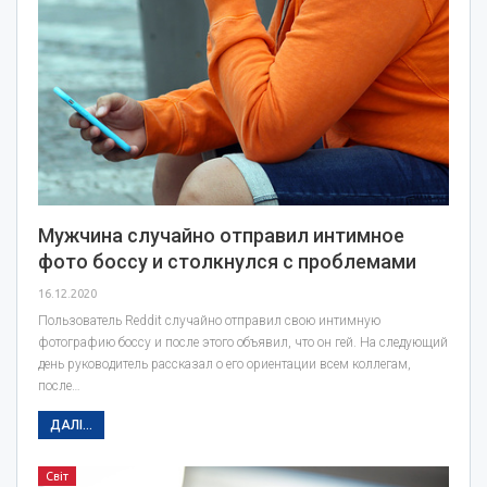
Мужчина случайно отправил интимное
фото боссу и столкнулся с проблемами
16.12.2020
Пользователь Reddit случайно отправил свою интимную
фотографию боссу и после этого объявил, что он гей. На следующий
день руководитель рассказал о его ориентации всем коллегам,
после…
ДАЛІ...
Світ