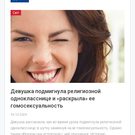
Світ
Девушка подмигнула религиозной
однокласснице и «раскрыла» ее
гомосексуальность
30.10.2020
Девушка рассказала, как во время урока подмигнула религиозной
однокласснице, в шутку намекнув на ее гомосексуальность. Однако
таким образом она испортила с ней отношения. Историю…