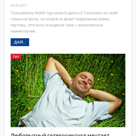
29.05.2017
Пользователь Reddit под ником Eugenius310 выложил на своей
страничке фотку, на которой он делает предложение своему
партнеру, летя вниз по водяной горке, с великолепным
комментарием:…
ДАЛІ...
Світ
Любопытный гетеросексуал мечтает