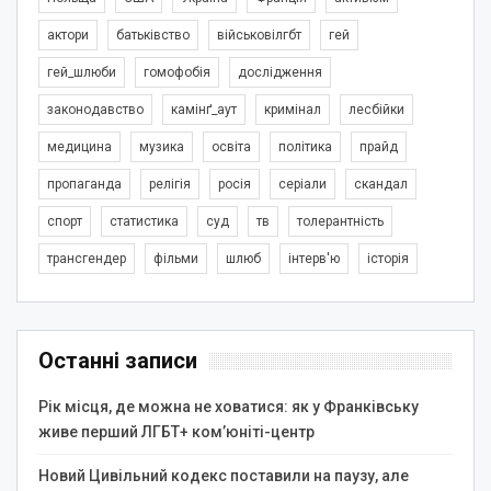
актори
батьківство
військовілгбт
гей
гей_шлюби
гомофобія
дослідження
законодавство
камінґ_аут
кримінал
лесбійки
медицина
музика
освіта
політика
прайд
пропаганда
релігія
росія
серіали
скандал
спорт
статистика
суд
тв
толерантність
трансгендер
фільми
шлюб
інтерв'ю
історія
Останні записи
Рік місця, де можна не ховатися: як у Франківську
живе перший ЛГБТ+ ком’юніті-центр
Новий Цивільний кодекс поставили на паузу, але