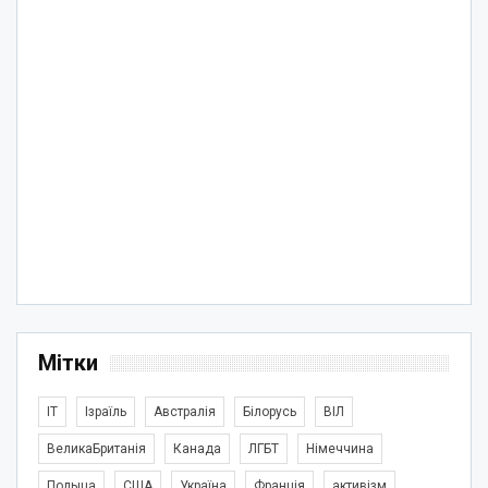
Мітки
IT
Ізраїль
Австралія
Білорусь
ВІЛ
ВеликаБританія
Канада
ЛГБТ
Німеччина
Польща
США
Україна
Франція
активізм