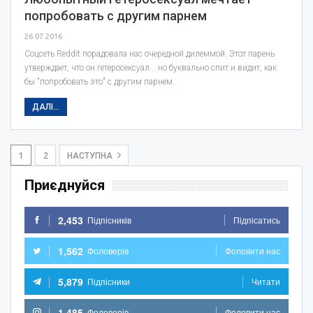
попробовать с другим парнем
26.07.2016
Соцсеть Reddit порадовала нас очередной дилеммой. Этот парень
утверждает, что он гетеросексуал... но буквально спит и видит, как
бы "попробовать это" с другим парнем.
ДАЛІ...
1
2
НАСТУПНА
Приєднуйся
2,453
Підпісників
Підпісатись
1,562
Фоловерів
Фоловити нас
5,879
Підпісники
Читати
1,485
Фоловерів
Фоловити нас