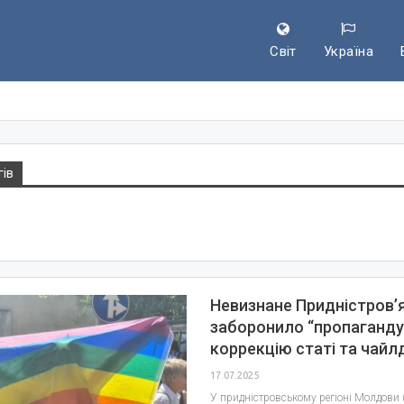
Світ
Україна
гів
Невизнане Придністровʼ
заборонило “пропаганду
коррекцію статі та чайл
17.07.2025
У придністровському регіоні Молдови 