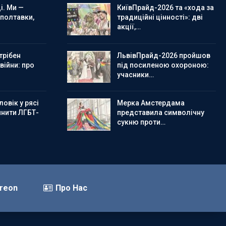
і. Ми —
КиївПрайд-2026 та «хода за
 полтавки,
традиційні цінності»: дві
акції,…
трібен
ЛьвівПрайд-2026 пройшов
 війни: про
під посиленою охороною:
учасники…
овік у рясі
Мерка Амстердама
инити ЛГБТ-
представила символічну
сукню проти…
reon
Про Нас