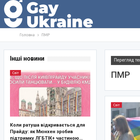
Головна
ПМР
Інші новини
Перегляд те
ПМР
Світ
Світ
Коли ратуша відкривається для
Прайду: як Мюнхен зробив
підтримку ЛГБТІК+ частиною…