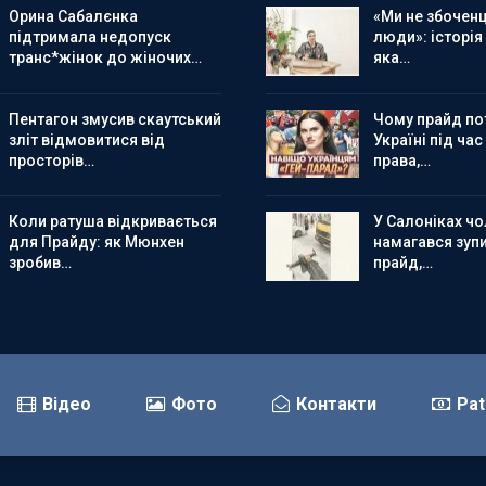
Орина Сабалєнка
«Ми не збоченц
підтримала недопуск
люди»: історія
транс*жінок до жіночих…
яка…
Пентагон змусив скаутський
Чому прайд по
зліт відмовитися від
Україні під час
просторів…
права,…
Коли ратуша відкривається
У Салоніках чол
для Прайду: як Мюнхен
намагався зуп
зробив…
прайд,…
Відео
Фото
Контакти
Pat