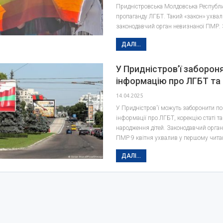
Придністровська Молдовська Республи
пропаганду ЛГБТ. Такий «закон» ухва
законодавчий орган невизнаної ПМР.
ДАЛІ...
У Придністров’ї заборон
інформацію про ЛГБТ та
14.04.2025
У Придністров'ї можуть заборонити п
інформації про ЛГБТ, корекцію статі та
народження дітей. Законодавчий орган
ПМР 9 квітня ухвалив у першому чита
ДАЛІ...