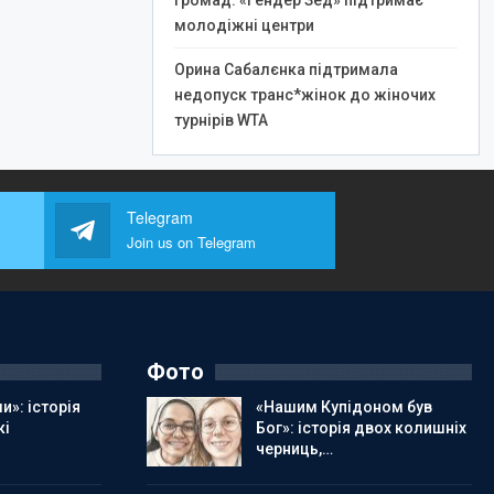
громад: «Гендер Зед» підтримає
молодіжні центри
Орина Сабалєнка підтримала
недопуск транс*жінок до жіночих
турнірів WTA
Telegram
Join us on Telegram
Фото
и»: історія
«Нашим Купідоном був
кі
Бог»: історія двох колишніх
черниць,…