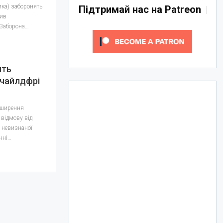
ка) заборонять
Підтримай нас на Patreon
лив
 Заборона…
ять
 чайлдфрі
оширення
 відмову від
 невизнаної
нні…