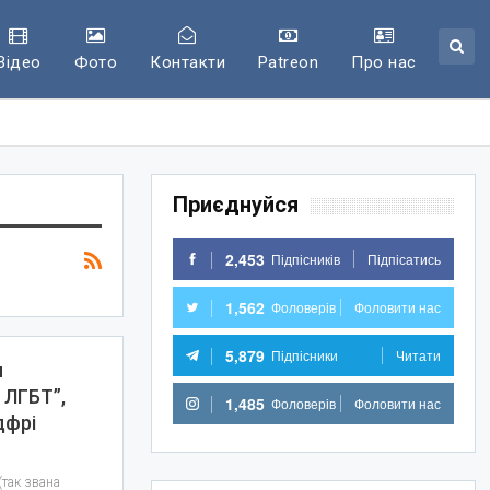
Відео
Фото
Контакти
Patreon
Про нас
Приєднуйся
2,453
Підпісників
Підпісатись
1,562
Фоловерів
Фоловити нас
5,879
Підпісники
Читати
я
 ЛГБТ”,
1,485
Фоловерів
Фоловити нас
дфрі
(так звана