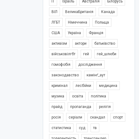
IT
Ізраїль
Австралія
Білорусь
ВІЛ
ВеликаБританія
Канада
ЛГБТ
Німеччина
Польща
США
Україна
Франція
активізм
актори
батьківство
військовілгбт
гей
гей_шлюби
гомофобія
дослідження
законодавство
камінґ_аут
кримінал
лесбійки
медицина
музика
освіта
політика
прайд
пропаганда
релігія
росія
серіали
скандал
спорт
статистика
суд
тв
толерантність
трансгендер