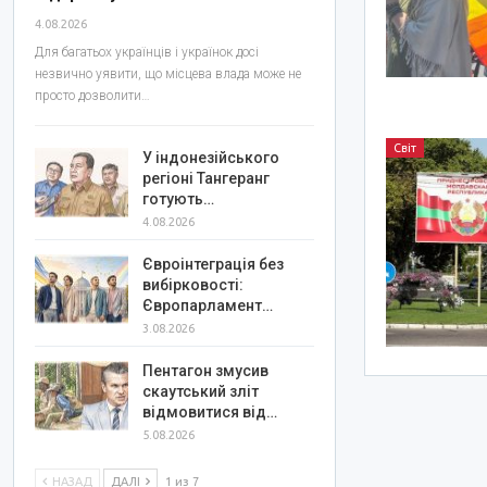
4.08.2026
Для багатьох українців і українок досі
незвично уявити, що місцева влада може не
просто дозволити…
Світ
У індонезійського
регіоні Тангеранг
готують…
4.08.2026
Євроінтеграція без
вибірковості:
Європарламент…
3.08.2026
Пентагон змусив
скаутський зліт
відмовитися від…
5.08.2026
НАЗАД
ДАЛІ
1 из 7