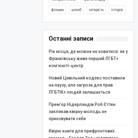
фільми
шлюб
інтерв'ю
історія
Останні записи
Рік місця, де можна не ховатися: як у
Франківську живе перший ЛГБТ+
ком’юніті-центр
Новий Цивільний кодекс поставили
на паузу, але загроза для прав
ЛГБТІК+ людей залишається
Прем’єр Нідерландів Роб Єттен
закликав квірну молодь не
приховувати себе
Квірні книги для прифронтових