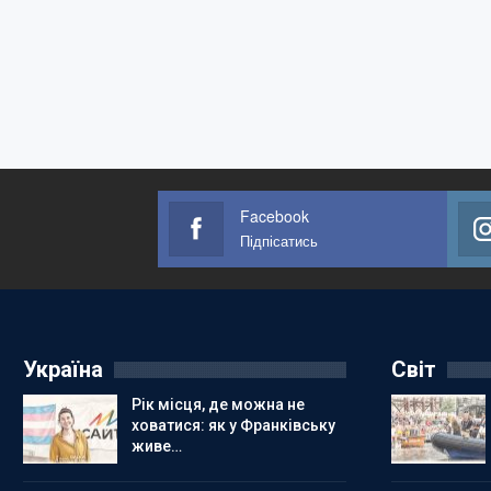
Facebook
Підпісатись
Україна
Світ
Рік місця, де можна не
ховатися: як у Франківську
живе…