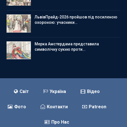
ЛьвівПрайд-2026 пройшов під посиленою
охороною: учасники…
Мерка Амстердама представила
символічну сукню проти…
Світ
Україна
Відео
Фото
Контакти
Patreon
Про Нас