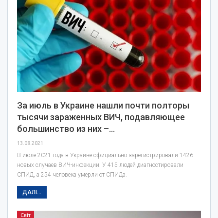
За июль в Украине нашли почти полторы
тысячи зараженных ВИЧ, подавляющее
большинство из них –…
13.08.2021
В июле 2021 года в Украине официально зарегистрировали 1426
новых случаев ВИЧ-инфекции. У 415 людей диагностировали
СПИД, а 254 человека умерли от СПИДа.
ДАЛІ...
Світ