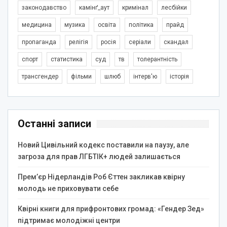
законодавство
камінґ_аут
кримінал
лесбійки
медицина
музика
освіта
політика
прайд
пропаганда
релігія
росія
серіали
скандал
спорт
статистика
суд
тв
толерантність
трансгендер
фільми
шлюб
інтерв'ю
історія
Останні записи
Новий Цивільний кодекс поставили на паузу, але
загроза для прав ЛГБТІК+ людей залишається
Прем’єр Нідерландів Роб Єттен закликав квірну
молодь не приховувати себе
Квірні книги для прифронтових громад: «Гендер Зед»
підтримає молодіжні центри