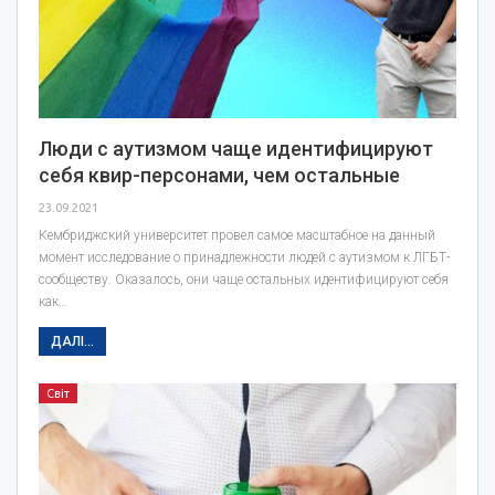
Люди с аутизмом чаще идентифицируют
себя квир-персонами, чем остальные
23.09.2021
Кембриджский университет провел самое масштабное на данный
момент исследование о принадлежности людей с аутизмом к ЛГБТ-
сообществу. Оказалось, они чаще остальных идентифицируют себя
как…
ДАЛІ...
Світ