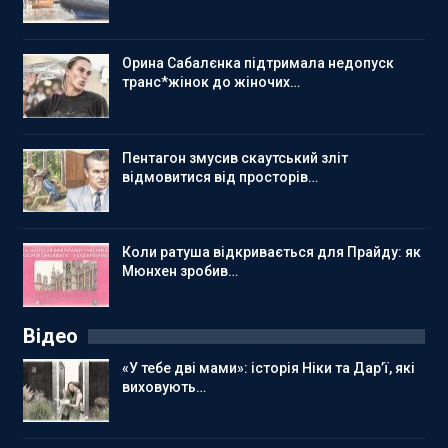
Орина Сабалєнка підтримала недопуск
транс*жінок до жіночих…
Пентагон змусив скаутський зліт
відмовитися від просторів…
Коли ратуша відкривається для Прайду: як
Мюнхен зробив…
Відео
«У тебе дві мами»: історія Ніки та Дар’ї, які
виховують…