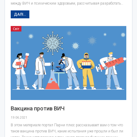
между ВИЧ и психическим здоровьем, рассчитывая разработать…
ДАЛІ...
Світ
Вакцина против ВИЧ
19.06.2021
В этом материале портал Парни плюс рассказывает вам о том что
такое вакцина против ВИЧ, какие испытания уже прошли и был ли