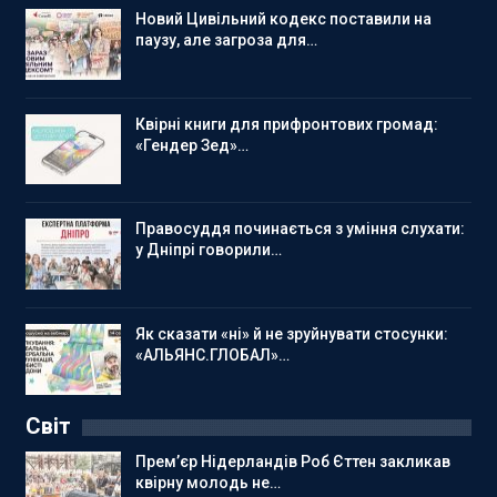
Новий Цивільний кодекс поставили на
паузу, але загроза для…
Квірні книги для прифронтових громад:
«Гендер Зед»…
Правосуддя починається з уміння слухати:
у Дніпрі говорили…
Як сказати «ні» й не зруйнувати стосунки:
«АЛЬЯНС.ГЛОБАЛ»…
Світ
Прем’єр Нідерландів Роб Єттен закликав
квірну молодь не…