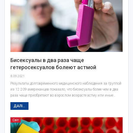
Бисексуалы в два раза чаще
гетеросексуалов болеют астмой
8.09.2021
Результаты долговременного медицинского наблюдения за группой
из 12 209 американцев показало, что бисексуалы более чем в два
раза чаще приобретают во взрослом возрасте астму или иные…
ДАЛІ...
Світ