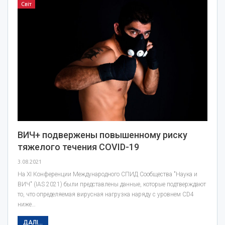
Світ
ВИЧ+ подвержены повышенному риску
тяжелого течения COVID-19
3.08.2021
На XI Конференции Международного СПИД Сообщества "Наука и
ВИЧ" (IAS 2021) были представлены данные, которые подтверждают
то, что определяемая вирусная нагрузка наряду с уровнем CD4
ниже…
ДАЛІ...