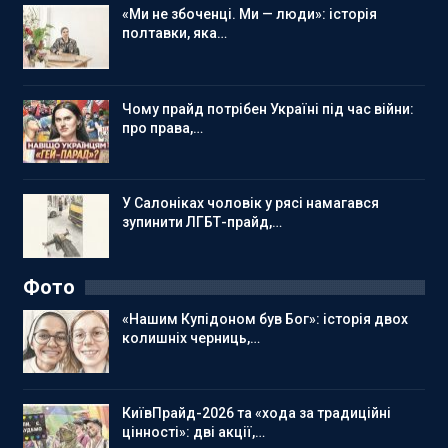
«Ми не збоченці. Ми — люди»: історія
полтавки, яка…
Чому прайд потрібен Україні під час війни:
про права,…
У Салоніках чоловік у рясі намагався
зупинити ЛГБТ-прайд,…
Фото
«Нашим Купідоном був Бог»: історія двох
колишніх черниць,…
КиївПрайд-2026 та «хода за традиційні
цінності»: дві акції,…