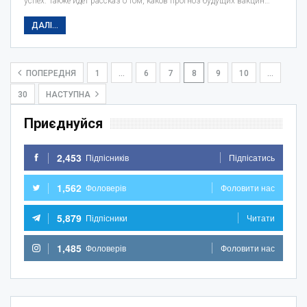
успех. Также идет рассказ о том, каков прогноз будущих вакцин…
ДАЛІ...
ПОПЕРЕДНЯ
1
…
6
7
8
9
10
…
30
НАСТУПНА
Приєднуйся
2,453
Підпісників
Підпісатись
1,562
Фоловерів
Фоловити нас
5,879
Підпісники
Читати
1,485
Фоловерів
Фоловити нас