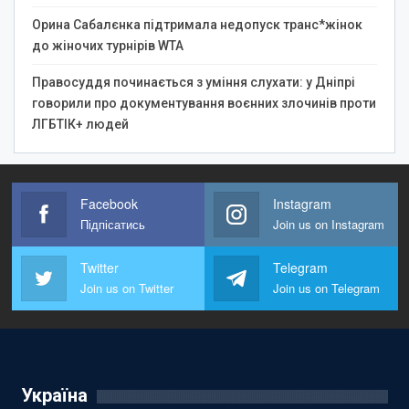
Орина Сабалєнка підтримала недопуск транс*жінок
до жіночих турнірів WTA
Правосуддя починається з уміння слухати: у Дніпрі
говорили про документування воєнних злочинів проти
ЛГБТІК+ людей
Facebook
Instagram
Підпісатись
Join us on Instagram
Twitter
Telegram
Join us on Twitter
Join us on Telegram
Україна