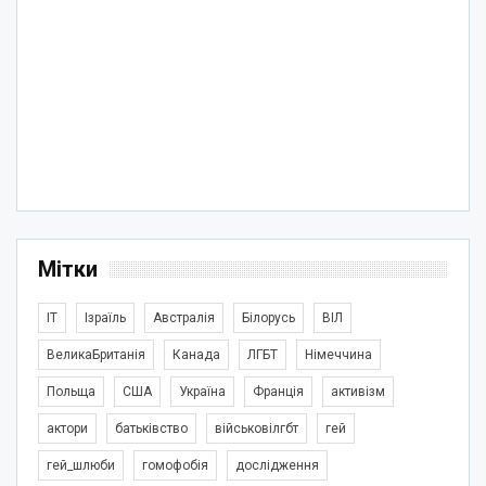
Мітки
IT
Ізраїль
Австралія
Білорусь
ВІЛ
ВеликаБританія
Канада
ЛГБТ
Німеччина
Польща
США
Україна
Франція
активізм
актори
батьківство
військовілгбт
гей
гей_шлюби
гомофобія
дослідження