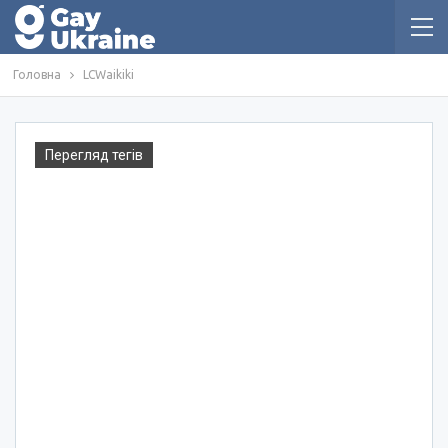
Головна
LCWaikiki
Перегляд тегів