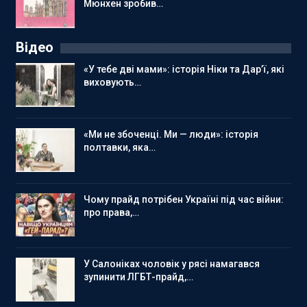
Мюнхен зробив…
Відео
«У тебе дві мами»: історія Ніки та Дар’ї, які
виховують…
«Ми не збоченці. Ми — люди»: історія
полтавки, яка…
Чому прайд потрібен Україні під час війни:
про права,…
У Салоніках чоловік у рясі намагався
зупинити ЛГБТ-прайд,…