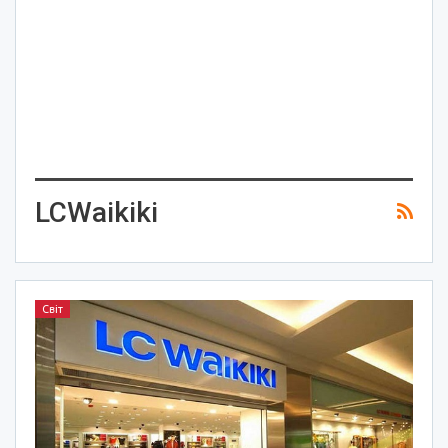
LCWaikiki
Світ