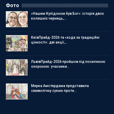
Фото
«Нашим Купідоном був Бог»: історія двох
колишніх черниць,…
КиївПрайд-2026 та «хода за традиційні
цінності»: дві акції,…
ЛьвівПрайд-2026 пройшов під посиленою
охороною: учасники…
Мерка Амстердама представила
символічну сукню проти…