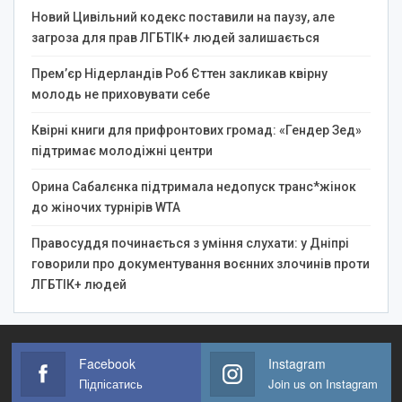
Новий Цивільний кодекс поставили на паузу, але
загроза для прав ЛГБТІК+ людей залишається
Прем’єр Нідерландів Роб Єттен закликав квірну
молодь не приховувати себе
Квірні книги для прифронтових громад: «Гендер Зед»
підтримає молодіжні центри
Орина Сабалєнка підтримала недопуск транс*жінок
до жіночих турнірів WTA
Правосуддя починається з уміння слухати: у Дніпрі
говорили про документування воєнних злочинів проти
ЛГБТІК+ людей
Facebook
Instagram
Підпісатись
Join us on Instagram