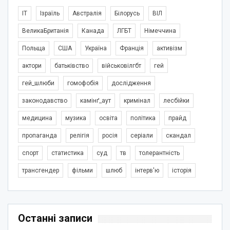
IT
Ізраїль
Австралія
Білорусь
ВІЛ
ВеликаБританія
Канада
ЛГБТ
Німеччина
Польща
США
Україна
Франція
активізм
актори
батьківство
військовілгбт
гей
гей_шлюби
гомофобія
дослідження
законодавство
камінґ_аут
кримінал
лесбійки
медицина
музика
освіта
політика
прайд
пропаганда
релігія
росія
серіали
скандал
спорт
статистика
суд
тв
толерантність
трансгендер
фільми
шлюб
інтерв'ю
історія
Останні записи