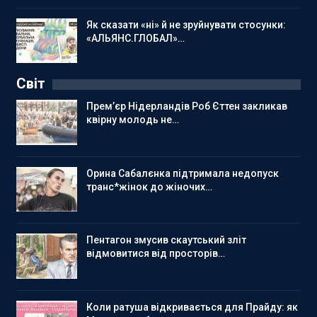
Як сказати «ні» й не зруйнувати стосунки:
«АЛЬЯНС.ГЛОБАЛ»…
Світ
Прем’єр Нідерландів Роб Єттен закликав
квірну молодь не…
Орина Сабалєнка підтримала недопуск
транс*жінок до жіночих…
Пентагон змусив скаутський зліт
відмовитися від просторів…
Коли ратуша відкривається для Прайду: як