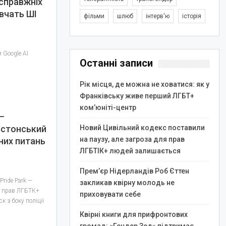
справжніх
 вчать ШІ
фільми
шлюб
інтерв'ю
історія
 Google AI
Останні записи
Рік місця, де можна не ховатися: як у
Франківську живе перший ЛГБТ+
ком’юніті-центр
—
естонський
Новий Цивільний кодекс поставили
на паузу, але загроза для прав
них питань
ЛГБТІК+ людей залишається
Прем’єр Нідерландів Роб Єттен
Pride Park —
закликав квірну молодь не
ку прав ЛГБТК+
приховувати себе
к з боку поліції
Квірні книги для прифронтових