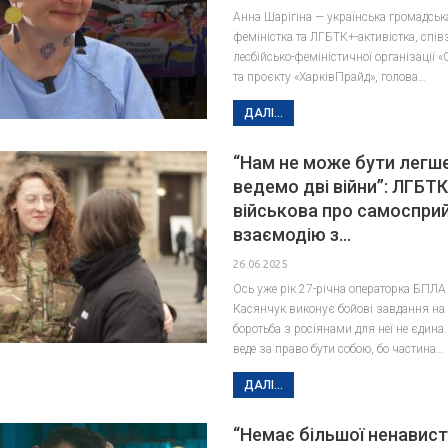
Анна Шарігіна — українська громадська
феміністка та ЛГБТК+-активістка, спі
лесбійсько-феміністичної організації «
та проєкту «ХарківПрайд», голова…
ДАЛІ...
“Нам не може бути легше
ведемо дві війни”: ЛГБТ
військова про самосприй
взаємодію з…
26.06.2025
Ось уже рік 27-річна операторка БПЛА 
Касянчук виконує бойові завдання на
боротьба з росіянами для неї не єдина.
веде за право бути собою, бо частина…
ДАЛІ...
“Немає більшої ненависті