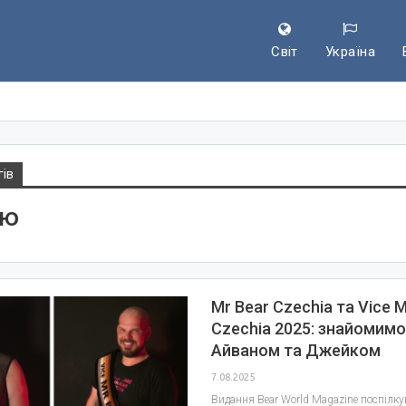
Світ
Україна
гів
’ю
Mr Bear Czechia та Vice M
Czechia 2025: знайомимо
Айваном та Джейком
7.08.2025
Видання Bear World Magazine поспілку