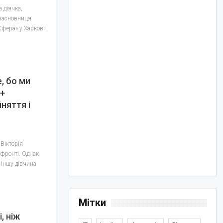
 діячка,
взасновниця
Сфера» у Харкові
, бо ми
К+
няття і
Вікторія
 фронті. Однак
 Іншу дівчина
Мітки
, ніж