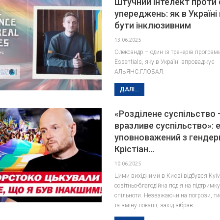
Штучний інтелект проти 
упереджень: як в Україні
бути інклюзивним
13.06.2025
Олександр – один із тренерів програми
Essentials, яку в Україні впроваджує
АЛЬЯНС.ГЛОБАЛ.
ДАЛІ...
«Розділене суспільство 
вразливе суспільство»: 
уповноважений з гендер
Крістіан…
10.06.2025
Цими вихідними в Києві відбувся Kyiv
освітньо-благодійна подія на підтрим
спільноти. Незважаючи на погрози, тис
та зміну локації, захід зібрав…