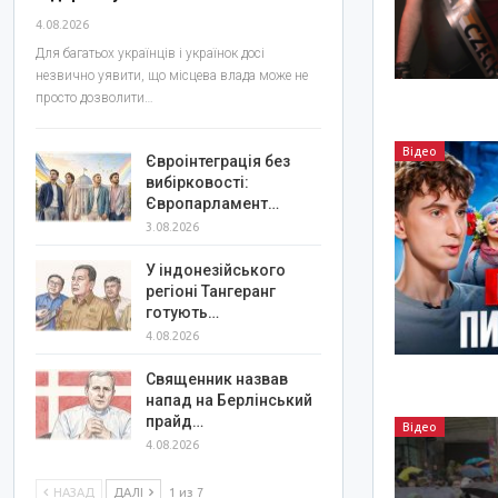
4.08.2026
Для багатьох українців і українок досі
незвично уявити, що місцева влада може не
просто дозволити…
Відео
Євроінтеграція без
вибірковості:
Європарламент…
3.08.2026
У індонезійського
регіоні Тангеранг
готують…
4.08.2026
Священник назвав
напад на Берлінський
прайд…
Відео
4.08.2026
НАЗАД
ДАЛІ
1 из 7