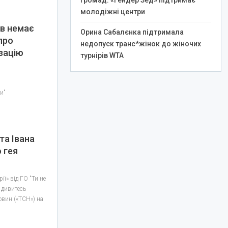
громад: «Гендер Зед» підтримає
молодіжні центри
ів немає
Орина Сабалєнка підтримала
про
недопуск транс*жінок до жіночих
зацію
турнірів WTA
ти"
та Івана
 гея
ії» від ГО "Ти не
 дивитесь
овин («ТСН») на