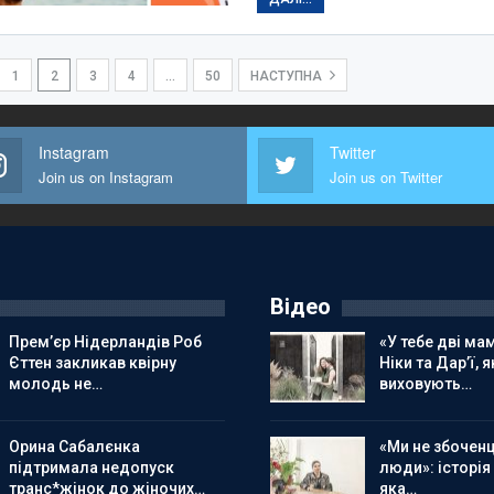
1
2
3
4
…
50
НАСТУПНА
Instagram
Twitter
Join us on Instagram
Join us on Twitter
Відео
Прем’єр Нідерландів Роб
«У тебе дві мам
Єттен закликав квірну
Ніки та Дар’ї, я
молодь не…
виховують…
Орина Сабалєнка
«Ми не збоченц
підтримала недопуск
люди»: історія
транс*жінок до жіночих…
яка…