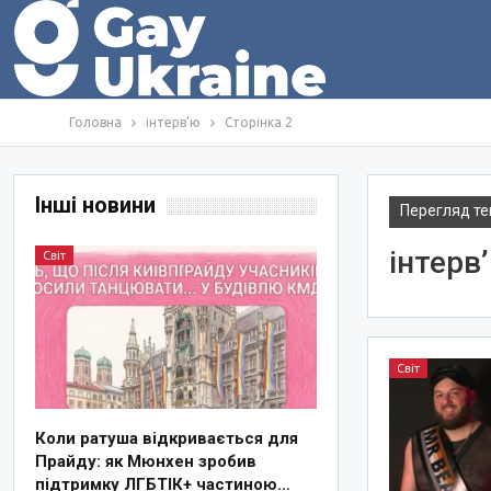
Головна
інтерв’ю
Сторінка 2
Інші новини
Перегляд те
інтерв
Світ
Світ
Коли ратуша відкривається для
Прайду: як Мюнхен зробив
підтримку ЛГБТІК+ частиною…