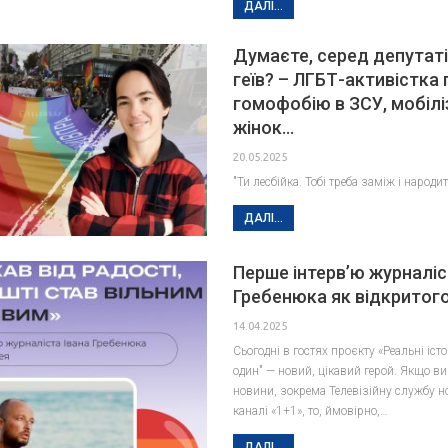
ДАЛІ...
Думаєте, серед депутат
геїв? – ЛГБТ-активістка 
гомофобію в ЗСУ, мобілі
жінок…
20.05.2025
"Ти лесбійка. Тобі треба заміж і народи
ДАЛІ...
Перше інтервʼю журналіс
Гребенюка як відкритого
14.04.2025
Сьогодні в гостях проєкту «Реальні істор
один" — новий, цікавий герой. Якщо ви
новини, зокрема Телевізійну службу н
каналі «1+1», то, ймовірно,…
ДАЛІ...