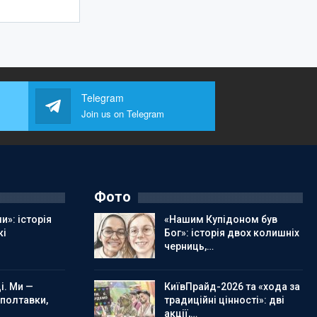
Telegram
Join us on Telegram
Фото
и»: історія
«Нашим Купідоном був
кі
Бог»: історія двох колишніх
черниць,…
і. Ми —
КиївПрайд-2026 та «хода за
 полтавки,
традиційні цінності»: дві
акції,…