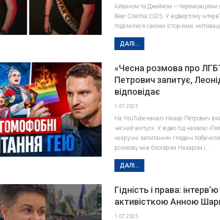
Айваном та Джейком — переможцями к
Bear Czechia 2025. У відвертому інтерв
поділилися своїми історіями, мотивац
ДАЛІ...
«Чесна розмова про ЛГБ
Петрович запитує, Леоні
відповідає
1.07.2025
На YouTube-каналі Назар Петрович ви
чесний випуск. У відео під назвою «Гей
незручні запитання» глядачі побачили
розмову між блогером Назаром і…
ДАЛІ...
Гідність і права: інтерв’ю
активісткою Анною Шар
1.07.2025