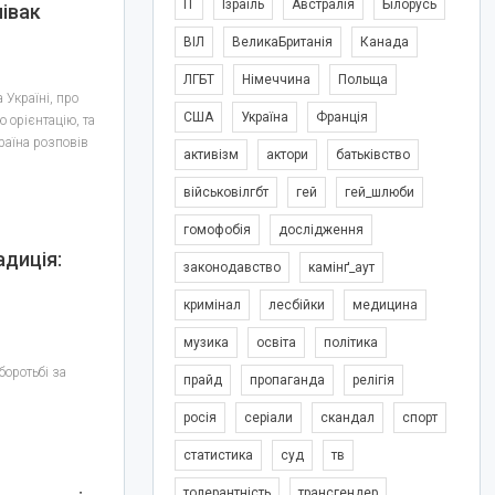
IT
Ізраїль
Австралія
Білорусь
івак
ВІЛ
ВеликаБританія
Канада
ЛГБТ
Німеччина
Польща
Україні, про
США
Україна
Франція
ю орієнтацію, та
країна розповів
активізм
актори
батьківство
військовілгбт
гей
гей_шлюби
гомофобія
дослідження
адиція:
законодавство
камінґ_аут
кримінал
лесбійки
медицина
музика
освіта
політика
боротьбі за
прайд
пропаганда
релігія
росія
серіали
скандал
спорт
статистика
суд
тв
толерантність
трансгендер