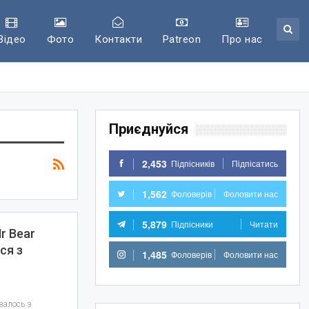
Відео
Фото
Контакти
Patreon
Про нас
Приєднуйся
2,453
Підпісників
Підпісатись
1,562
Фоловерів
Фоловити нас
5,879
Підпісники
Читати
r Bear
ся з
1,485
Фоловерів
Фоловити нас
валось з