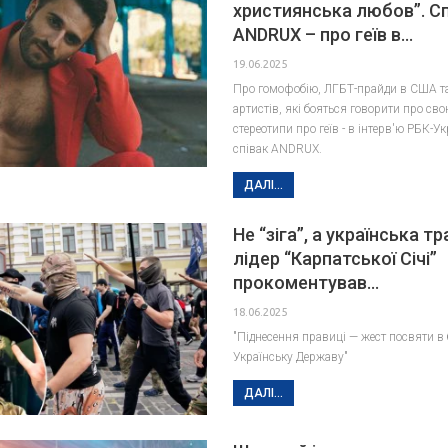
християнська любов”. Сп
ANDRUX – про геїв в…
19.06.2025
Про гомофобію, ЛГБТ-прайди в США та 
артистів, які бояться говорити про сво
стереотипи про геїв - в інтерв'ю РБК-У
співак ANDRUX.
ДАЛІ...
Не “зіга”, а українська тр
лідер “Карпатської Січі”
прокоментував…
18.06.2025
"Піднесення правиці — жест посвяти в 
Українську Державу"
ДАЛІ...