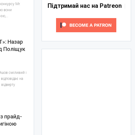
онкурсу Mr.
Підтримай нас на Patreon
’ю вони
ією,…
Т»: Назар
д Поліщук
йшов сміливий і
 відповідає на
 відверту
 з прайд-
игіною