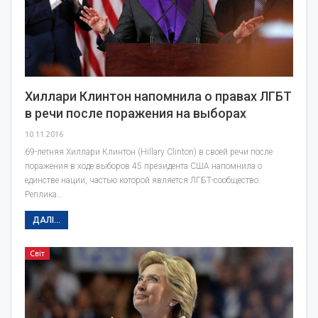
Хиллари Клинтон напомнила о правах ЛГБТ
в речи после поражения на выборах
10.11.2016
69-летняя Хиллари Клинтон (Hillary Clinton) в своей речи после
поражения в ходе выборов 45 президента США напомнила о
единстве нации, частью которой является ЛГБТ-сообщество.
Реплика…
ДАЛІ...
Світ