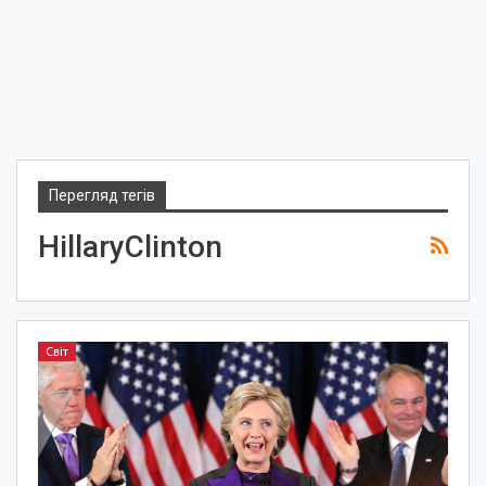
Перегляд тегів
HillaryClinton
Світ