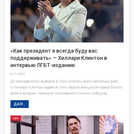
«Как президент я всегда буду вас
поддерживать» — Хиллари Клинтон в
интервью ЛГБТ-изданию
4.11.2016
До президентских выборов в США осталось всего несколько дней,
и Хиллари Клинтон надеется стать первой женщиной-главой Белого
дома в истории. Накануне голосования Клинтон сообщила…
ДАЛІ...
Світ