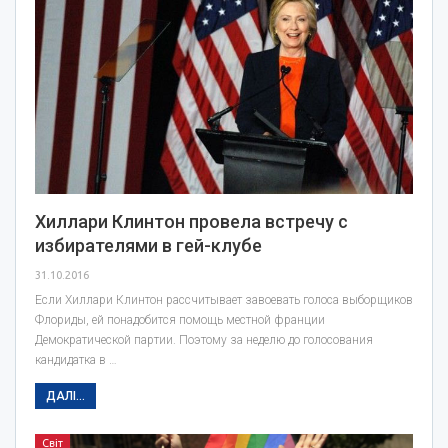
Хиллари Клинтон провела встречу с
избирателями в гей-клубе
31.10.2016
Если Хиллари Клинтон рассчитывает завоевать голоса выборщиков
Флориды, ей понадобится помощь местной франции
Демократической партии. Поэтому за неделю до голосования
кандидатка в …
ДАЛІ...
Світ