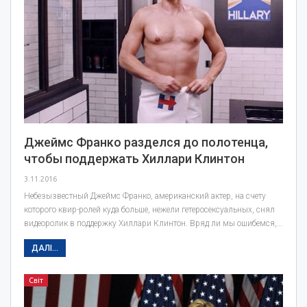
Джеймс Франко разделся до полотенца,
чтобы поддержать Хиллари Клинтон
3.11.2016
Небезызвестный Джеймс Франко, американский актер, на счету
которого квир-ролей куда больше, нежели гетеросексуальных, снял
видеоролик в поддержку Хиллари Клинтон. Вряд ли мы ошибемся,…
ДАЛІ...
Світ