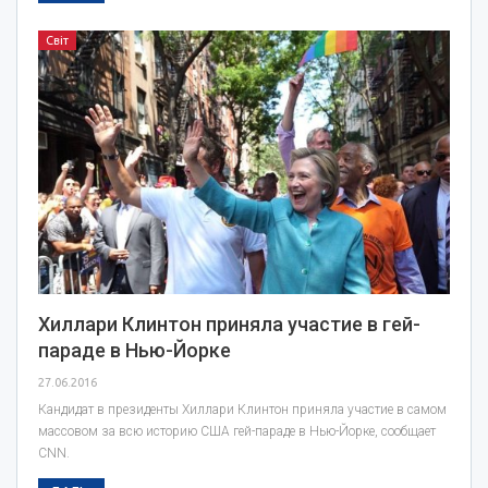
Світ
Хиллари Клинтон приняла участие в гей-
параде в Нью-Йорке
27.06.2016
Кандидат в президенты Хиллари Клинтон приняла участие в самом
массовом за всю историю США гей-параде в Нью-Йорке, сообщает
CNN.