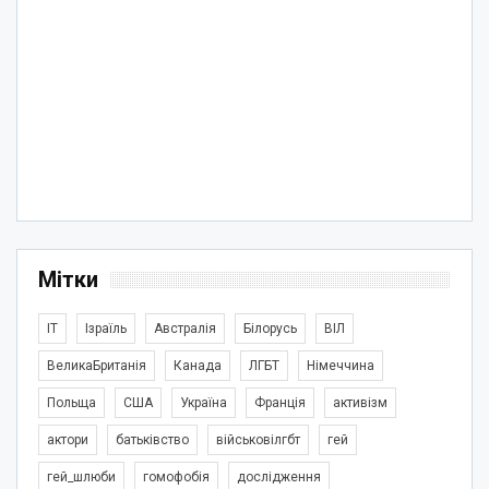
Мітки
IT
Ізраїль
Австралія
Білорусь
ВІЛ
ВеликаБританія
Канада
ЛГБТ
Німеччина
Польща
США
Україна
Франція
активізм
актори
батьківство
військовілгбт
гей
гей_шлюби
гомофобія
дослідження