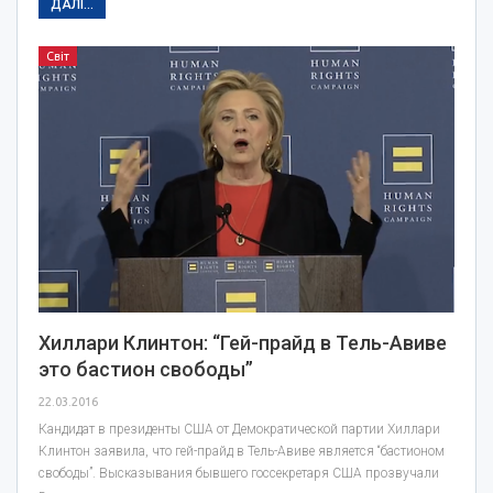
ДАЛІ...
Світ
Хиллари Клинтон: “Гей-прайд в Тель-Авиве
это бастион свободы”
22.03.2016
Кандидат в президенты США от Демократической партии Хиллари
Клинтон заявила, что гей-прайд в Тель-Авиве является “бастионом
свободы”. Высказывания бывшего госсекретаря США прозвучали