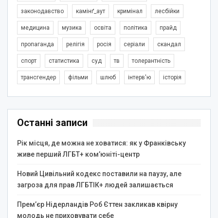
законодавство
камінґ_аут
кримінал
лесбійки
медицина
музика
освіта
політика
прайд
пропаганда
релігія
росія
серіали
скандал
спорт
статистика
суд
тв
толерантність
трансгендер
фільми
шлюб
інтерв'ю
історія
Останні записи
Рік місця, де можна не ховатися: як у Франківську
живе перший ЛГБТ+ ком’юніті-центр
Новий Цивільний кодекс поставили на паузу, але
загроза для прав ЛГБТІК+ людей залишається
Прем’єр Нідерландів Роб Єттен закликав квірну
молодь не приховувати себе