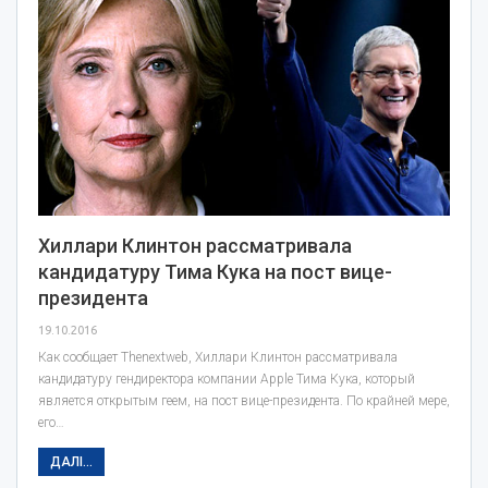
Хиллари Клинтон рассматривала
кандидатуру Тима Кука на пост вице-
президента
19.10.2016
Как сообщает Тhenextweb, Хиллари Клинтон рассматривала
кандидатуру гендиректора компании Apple Тима Кука, который
является открытым геем, на пост вице-президента. По крайней мере,
его…
ДАЛІ...