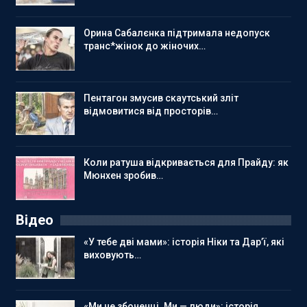
Орина Сабалєнка підтримала недопуск
транс*жінок до жіночих…
Пентагон змусив скаутський зліт
відмовитися від просторів…
Коли ратуша відкривається для Прайду: як
Мюнхен зробив…
Відео
«У тебе дві мами»: історія Ніки та Дар’ї, які
виховують…
«Ми не збоченці. Ми — люди»: історія