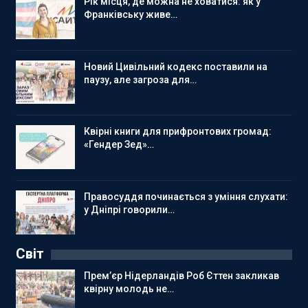
Рік місця, де можна не ховатися: як у
Франківську живе…
Новий Цивільний кодекс поставили на
паузу, але загроза для…
Квірні книги для прифронтових громад:
«Гендер Зед»…
Правосуддя починається з уміння слухати:
у Дніпрі говорили…
Світ
Прем’єр Нідерландів Роб Єттен закликав
квірну молодь не…