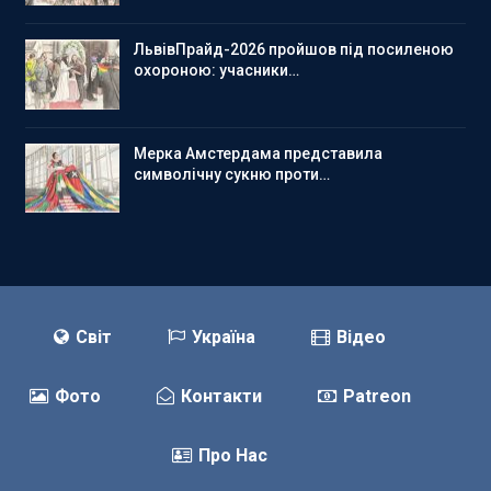
ЛьвівПрайд-2026 пройшов під посиленою
охороною: учасники…
Мерка Амстердама представила
символічну сукню проти…
Світ
Україна
Відео
Фото
Контакти
Patreon
Про Нас