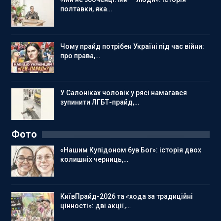
полтавки, яка…
Чому прайд потрібен Україні під час війни:
про права,…
У Салоніках чоловік у рясі намагався
зупинити ЛГБТ-прайд,…
Фото
«Нашим Купідоном був Бог»: історія двох
колишніх черниць,…
КиївПрайд-2026 та «хода за традиційні
цінності»: дві акції,…