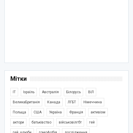
Мітки
IT
Ізраїль
Австралія
Білорусь
ВІЛ
ВеликаБританія
Канада
ЛГБТ
Німеччина
Польща
США
Україна
Франція
активізм
актори
батьківство
військовілгбт
гей
гей_шлюби
гомофобія
дослідження