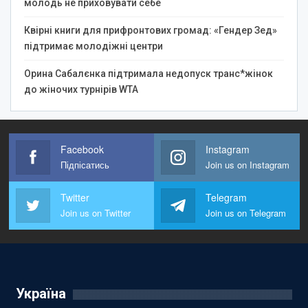
молодь не приховувати себе
Квірні книги для прифронтових громад: «Гендер Зед»
підтримає молодіжні центри
Орина Сабалєнка підтримала недопуск транс*жінок
до жіночих турнірів WTA
Facebook
Instagram
Підпісатись
Join us on Instagram
Twitter
Telegram
Join us on Twitter
Join us on Telegram
Україна