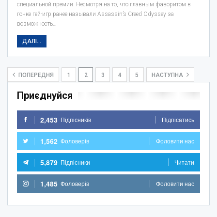
специальной премии. Несмотря на то, что главным фаворитом в
гонке гей-игр ранее называли Assassin’s Creed Odyssey за
возможность…
ДАЛІ...
ПОПЕРЕДНЯ
1
2
3
4
5
НАСТУПНА
Приєднуйся
2,453
Підпісників
Підпісатись
1,562
Фоловерів
Фоловити нас
5,879
Підпісники
Читати
1,485
Фоловерів
Фоловити нас