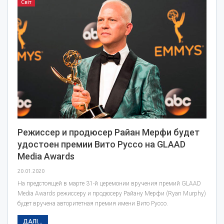
Світ
Режиссер и продюсер Райан Мерфи будет
удостоен премии Вито Руссо на GLAAD
Media Awards
20.01.2020
На предстоящей в марте 31-й церемонии вручения премий GLAAD
Media Awards режиссеру и продюсеру Райану Мерфи (Ryan Murphy)
будет вручена авторитетная премия имени Вито Руссо.
ДАЛІ...