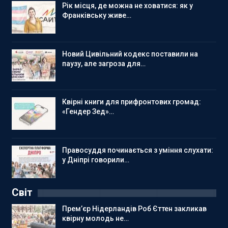
Рік місця, де можна не ховатися: як у
Франківську живе…
Новий Цивільний кодекс поставили на
паузу, але загроза для…
Квірні книги для прифронтових громад:
«Гендер Зед»…
Правосуддя починається з уміння слухати:
у Дніпрі говорили…
Світ
Прем’єр Нідерландів Роб Єттен закликав
квірну молодь не…