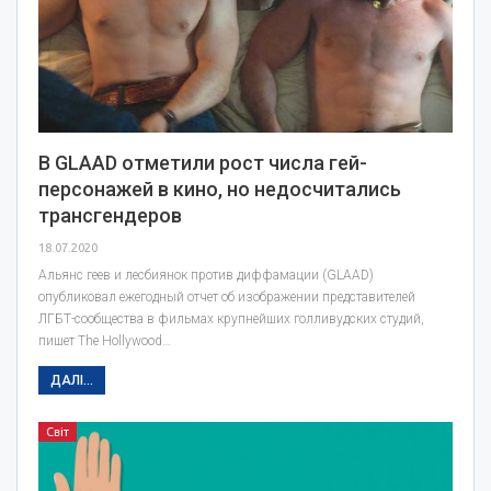
В GLAAD отметили рост числа гей-
персонажей в кино, но недосчитались
трансгендеров
18.07.2020
Альянс геев и лесбиянок против диффамации (GLAAD)
опубликовал ежегодный отчет об изображении представителей
ЛГБТ-сообщества в фильмах крупнейших голливудских студий,
пишет The Hollywood…
ДАЛІ...
Світ