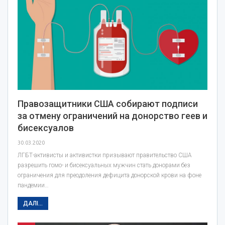
Правозащитники США собирают подписи
за отмену ограничений на донорство геев и
бисексуалов
30.03.2020
ЛГБТ-активисты и активистки призывают правительство США
разрешить гомо- и бисексуальных мужчин стать донорами без
ограничения для преодоления дефицита донорской крови на фоне
пандемии…
ДАЛІ...