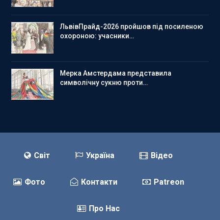
ЛьвівПрайд-2026 пройшов під посиленою
охороною: учасники…
Мерка Амстердама представила
символічну сукню проти…
Світ
Україна
Відео
Фото
Контакти
Patreon
Про Нас