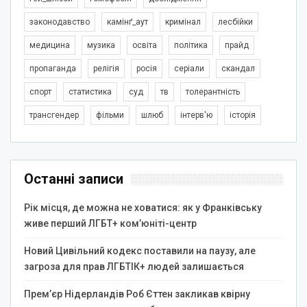
законодавство
камінґ_аут
кримінал
лесбійки
медицина
музика
освіта
політика
прайд
пропаганда
релігія
росія
серіали
скандал
спорт
статистика
суд
тв
толерантність
трансгендер
фільми
шлюб
інтерв'ю
історія
Останні записи
Рік місця, де можна не ховатися: як у Франківську
живе перший ЛГБТ+ ком’юніті-центр
Новий Цивільний кодекс поставили на паузу, але
загроза для прав ЛГБТІК+ людей залишається
Прем’єр Нідерландів Роб Єттен закликав квірну