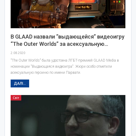
В GLAAD назвали “выдающейся” видеоигру
“The Outer Worlds” за асексуальную…
2.08.2020
"The Outer Worlds" была удостоена ЛГБТ-премией GLAAD Media в
номинации "Выдающаяся видеоигра". Жюри особо отметили
асексуальную героиню по имени Парвати.
ДАЛІ...
Світ