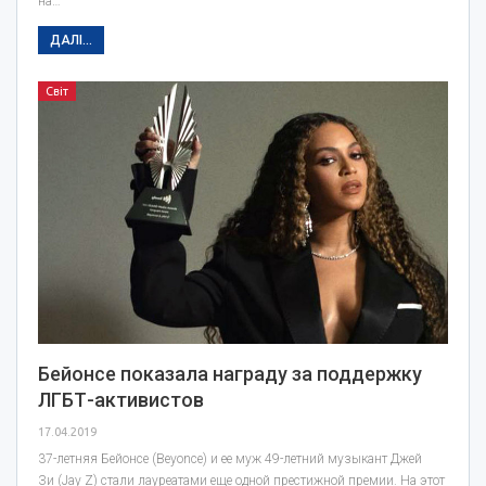
на…
ДАЛІ...
Світ
Бейонсе показала награду за поддержку
ЛГБТ-активистов
17.04.2019
37-летняя Бейонсе (Beyonce) и ее муж 49-летний музыкант Джей
Зи (Jay Z) стали лауреатами еще одной престижной премии. На этот