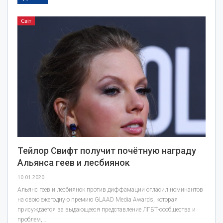
Світ
Тейлор Свифт получит почётную награду
Альянса геев и лесбиянок
10.01.2020
Альянс геев и лесбиянок против диффамации огласил номинантов
на свою ежегодную премию GLAAD Media Awards, которая
присуждается за выдающееся представление ЛГБТ-сообщества и
проблем,…