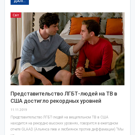
ДАЛІ...
Світ
Представительство ЛГБТ-людей на ТВ в
США достигло рекордных уровней
11.11.2019
Представительство ЛГБТ-людей на вещательном ТВ в США
находится на рекордно высоких уровнях, говорится в ежегодном
отчете GLAAD (Альянса геев и лесбиянок против диффамации) "Мы