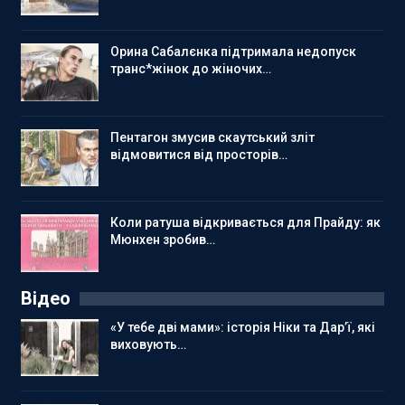
Орина Сабалєнка підтримала недопуск
транс*жінок до жіночих…
Пентагон змусив скаутський зліт
відмовитися від просторів…
Коли ратуша відкривається для Прайду: як
Мюнхен зробив…
Відео
«У тебе дві мами»: історія Ніки та Дар’ї, які
виховують…