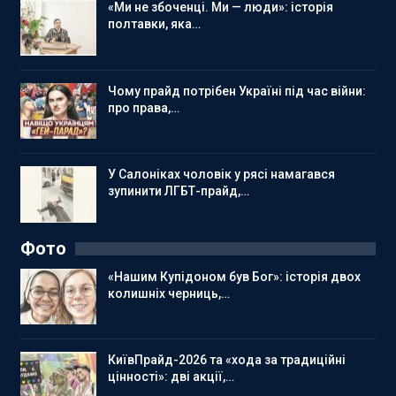
«Ми не збоченці. Ми — люди»: історія
полтавки, яка…
Чому прайд потрібен Україні під час війни:
про права,…
У Салоніках чоловік у рясі намагався
зупинити ЛГБТ-прайд,…
Фото
«Нашим Купідоном був Бог»: історія двох
колишніх черниць,…
КиївПрайд-2026 та «хода за традиційні
цінності»: дві акції,…