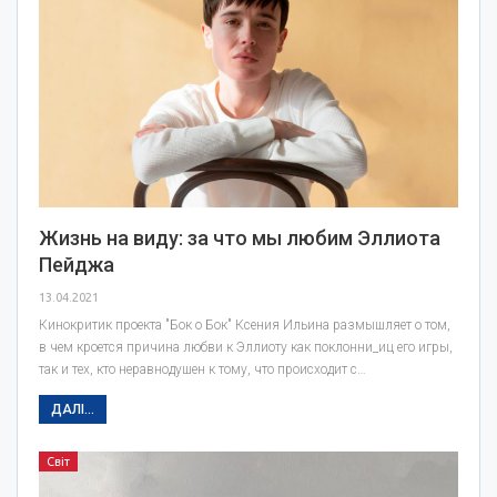
Жизнь на виду: за что мы любим Эллиота
Пейджа
13.04.2021
Кинокритик проекта "Бок о Бок" Ксения Ильина размышляет о том,
в чем кроется причина любви к Эллиоту как поклонни_иц его игры,
так и тех, кто неравнодушен к тому, что происходит с…
ДАЛІ...
Світ