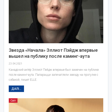
Звезда «Начала» Эллиот Пэйдж впервые
вышел на публику после каминг-аута
23.04.2021
Канадский актёр Эллиот Пейдж впервые был замечен на публике
после каминг-аута. Папарацци запечатлели звезду на прогулке с
собакой, пишет ELLE.
ДАЛІ...
Світ