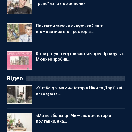
транс*жінок до жіночих…
Пентагон змусив скаутський зліт
відмовитися від просторів…
Коли ратуша відкривається для Прайду: як
Мюнхен зробив…
Відео
«У тебе дві мами»: історія Ніки та Дар’ї, які
виховують…
«Ми не збоченці. Ми — люди»: історія
полтавки, яка…