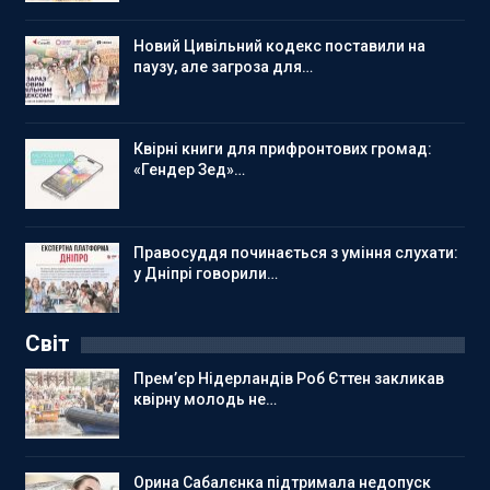
Новий Цивільний кодекс поставили на
паузу, але загроза для…
Квірні книги для прифронтових громад:
«Гендер Зед»…
Правосуддя починається з уміння слухати:
у Дніпрі говорили…
Світ
Прем’єр Нідерландів Роб Єттен закликав
квірну молодь не…
Орина Сабалєнка підтримала недопуск