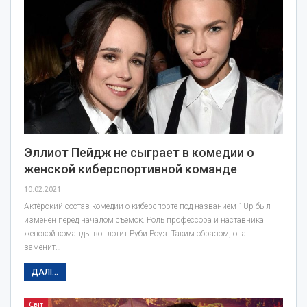
Эллиот Пейдж не сыграет в комедии о
женской киберспортивной команде
10.02.2021
Актёрский состав комедии о киберспорте под названием 1Up был
изменён перед началом съёмок. Роль профессора и наставника
женской команды воплотит Руби Роуз. Таким образом, она
заменит…
ДАЛІ...
Світ