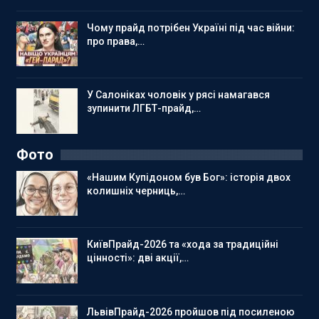
Чому прайд потрібен Україні під час війни:
про права,…
У Салоніках чоловік у рясі намагався
зупинити ЛГБТ-прайд,…
Фото
«Нашим Купідоном був Бог»: історія двох
колишніх черниць,…
КиївПрайд-2026 та «хода за традиційні
цінності»: дві акції,…
ЛьвівПрайд-2026 пройшов під посиленою