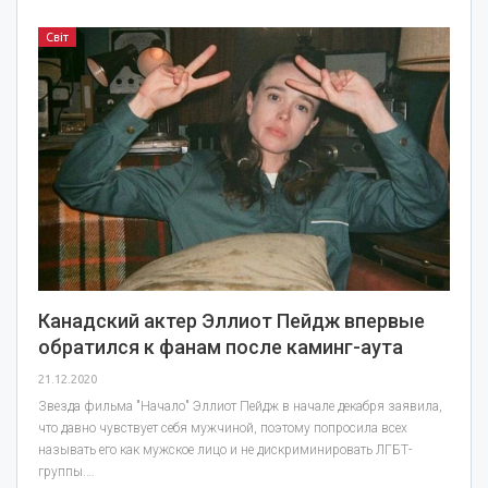
Світ
Канадский актер Эллиот Пейдж впервые
обратился к фанам после каминг-аута
21.12.2020
Звезда фильма "Начало" Эллиот Пейдж в начале декабря заявила,
что давно чувствует себя мужчиной, поэтому попросила всех
называть его как мужское лицо и не дискриминировать ЛГБТ-
группы.…