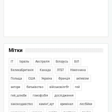
Мітки
IT
Ізраїль
Австралія
Білорусь
ВІЛ
ВеликаБританія
Канада
ЛГБТ
Німеччина
Польща
США
Україна
Франція
активізм
актори
батьківство
військовілгбт
гей
гей_шлюби
гомофобія
дослідження
законодавство
камінґ_аут
кримінал
лесбійки