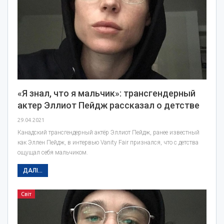
«Я знал, что я мальчик»: трансгендерный
актер Эллиот Пейдж рассказал о детстве
29.04.2021
Канадский трансгендерный актёр Эллиот Пейдж, ранее известный
как Эллен Пейдж, в интервью Vanity Fair признался, что с детства
ощущал себя мальчиком.
ДАЛІ...
Світ