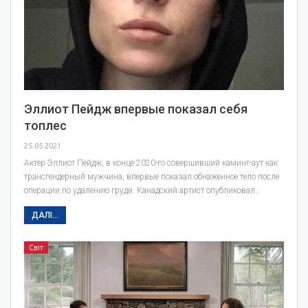
Эллиот Пейдж впервые показал себя
топлес
25.05.2021
Актер Эллиот Пейдж, в конце 2020-го совершивший каминг-аут как
трансгендерный мужчина, впервые показал обнаженное тело после
операции по удалению груди. Канадский артист опубликовал…
ДАЛІ...
Світ