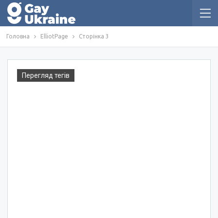
Головна
ElliotPage
Сторінка 3
Перегляд тегів