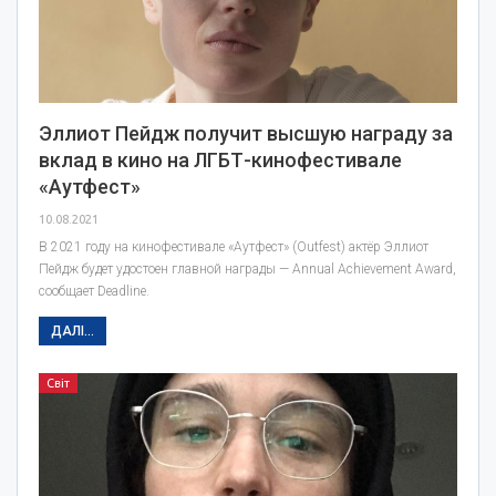
Эллиот Пейдж получит высшую награду за
вклад в кино на ЛГБТ-кинофестивале
«Аутфест»
10.08.2021
В 2021 году на кинофестивале «Аутфест» (Outfest) актёр Эллиот
Пейдж будет удостоен главной награды — Annual Achievement Award,
сообщает Deadline.
ДАЛІ...
Світ