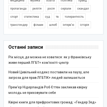
медицина
музика
освіта
політика
прайд
пропаганда
релігія
росія
серіали
скандал
спорт
статистика
суд
тв
толерантність
трансгендер
фільми
шлюб
інтерв'ю
історія
Останні записи
Рік місця, де можна не ховатися: як у Франківську
живе перший ЛГБТ+ ком’юніті-центр
Новий Цивільний кодекс поставили на паузу, але
загроза для прав ЛГБТІК+ людей залишається
Прем’єр Нідерландів Роб Єттен закликав квірну
молодь не приховувати себе
Квірні книги для прифронтових громад: «Гендер Зед»