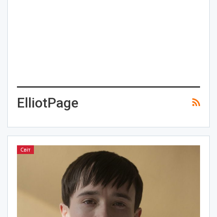
ElliotPage
Світ