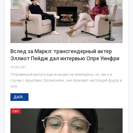
Вслед за Маркл: трансгендерный актер
Эллиот Пейдж дал интервью Опре Уинфри
30.04.2021
Откровенный выпуск еще не вышел на телеэкраны, но, как и в
случае с герцогами Сассекскими, уже произвел настоящий фурор в
сети.
ДАЛІ...
Світ