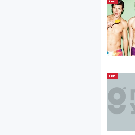
Світ
Світ