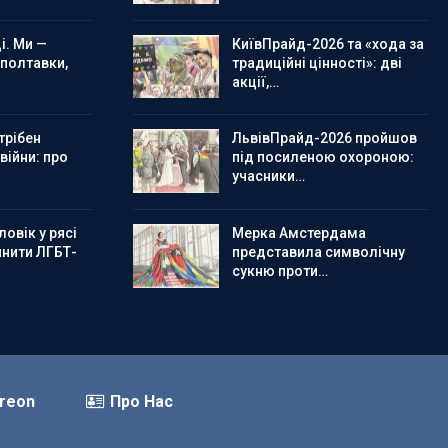
і. Ми —
КиївПрайд-2026 та «хода за
 полтавки,
традиційні цінності»: дві
акції,…
трібен
ЛьвівПрайд-2026 пройшов
 війни: про
під посиленою охороною:
учасники…
овік у рясі
Мерка Амстердама
инити ЛГБТ-
представила символічну
сукню проти…
reon
Про Нас