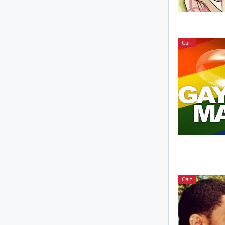
Світ
Світ