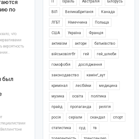
таются
IT
Ізраїль
Австралія
Білорусь
ию по
ВІЛ
ВеликаБританія
Канада
ЛГБТ
Німеччина
Польща
США
Україна
Франція
зало, что
езервативами
активізм
актори
батьківство
ь вероятность
вании…
військовілгбт
гей
гей_шлюби
гомофобія
дослідження
законодавство
камінґ_аут
м был
кримінал
лесбійки
медицина
е
музика
освіта
політика
прайд
пропаганда
релігія
ют
росія
серіали
скандал
спорт
 специалистами
статистика
суд
тв
 Веллингтоне
толерантність
трансгендер