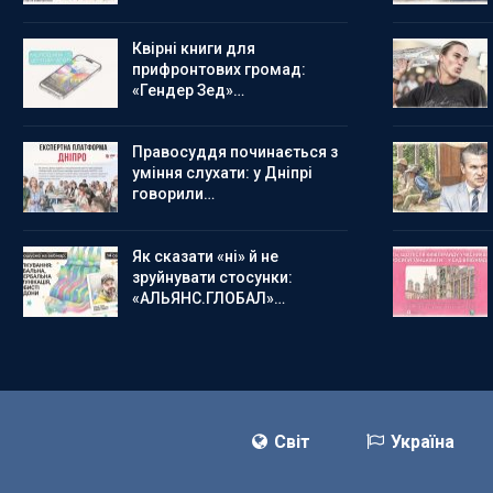
Квірні книги для
прифронтових громад:
«Гендер Зед»…
Правосуддя починається з
уміння слухати: у Дніпрі
говорили…
Як сказати «ні» й не
зруйнувати стосунки:
«АЛЬЯНС.ГЛОБАЛ»…
Світ
Україна