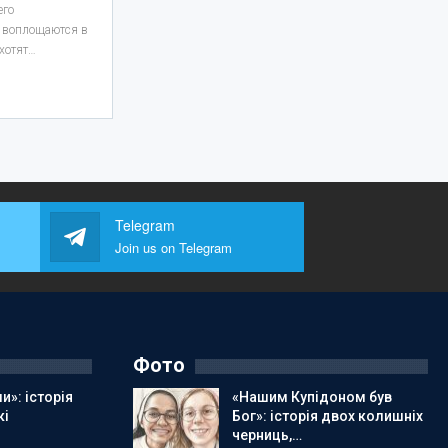
его
в воплощаются в
 хотят…
Telegram
Join us on Telegram
Фото
и»: історія
«Нашим Купідоном був
кі
Бог»: історія двох колишніх
черниць,…