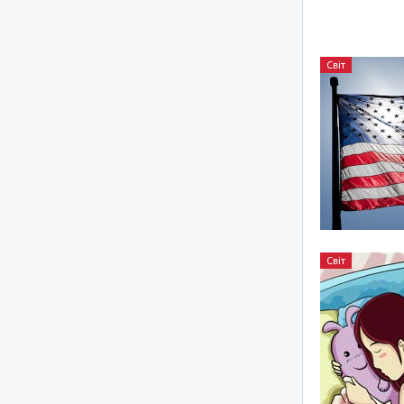
Світ
Світ