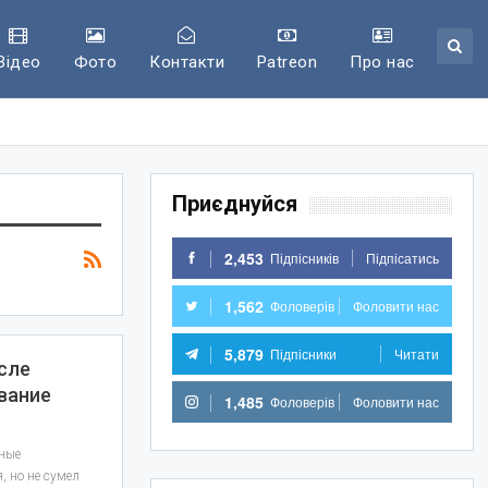
Відео
Фото
Контакти
Patreon
Про нас
Приєднуйся
2,453
Підпісників
Підпісатись
1,562
Фоловерів
Фоловити нас
5,879
Підпісники
Читати
сле
вание
1,485
Фоловерів
Фоловити нас
ьные
, но не сумел