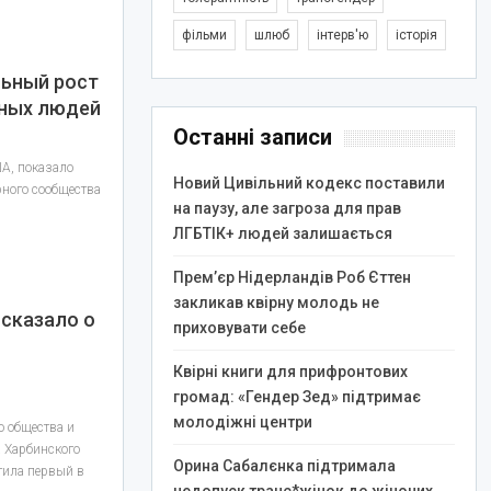
фільми
шлюб
інтерв'ю
історія
льный рост
ных людей
Останні записи
ША, показало
Новий Цивільний кодекс поставили
рного сообщества
на паузу, але загроза для прав
ЛГБТІК+ людей залишається
Прем’єр Нідерландів Роб Єттен
закликав квірну молодь не
сказало о
приховувати себе
Квірні книги для прифронтових
громад: «Гендер Зед» підтримає
молодіжні центри
ю общества и
а Харбинского
Орина Сабалєнка підтримала
тила первый в