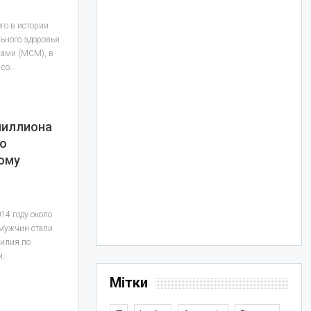
го в истории
льного здоровья
нами (МСМ), в
 со…
миллиона
но
ому
14 году около
 мужчин стали
силия по
и.
Мітки