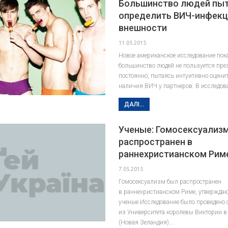
Большинство людей пы
определить ВИЧ-инфекц
внешности
11.05.2015
Новое американское исследование пока
большинство людей не пользуется пр
постоянно, пытаясь интуитивно оценит
наличия ВИЧ у партнеров. В исследо
ДАЛІ...
Ученые: Гомосексуализ
распространен в
раннехристианском Рим
7.05.2015
Гомосексуализм был распространен
в раннехристианском Риме, утвержда
ученые.Исследование было проведено
из Университета королевы Виктории в
(Новая Зеландия).…