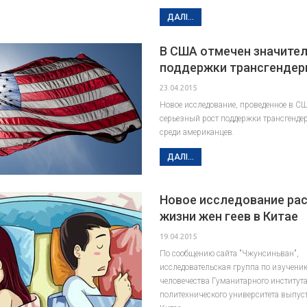
ДАЛІ...
В США отмечен значите
поддержки трансгендер
23.04.2015
Новое исследование, проведенное в С
серьезный рост поддержки трансгенде
среди американцев.
ДАЛІ...
Новое исследование рас
жизни жен геев в Китае
19.04.2015
По сообщению сайта "Чжунсиньван",
исследовательская группа по изучени
человечества Гуманитарного институт
политехнического университета выпус