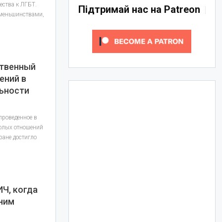
ества к ЛГБТ.
Підтримай нас на Patreon
 меньшинствами,
ственный
ений в
ьности
проведенное в
полых отношений
ране достигло
ИЧ, когда
ним