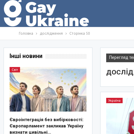
Головна
дослідження
Сторінка 50
Інші новини
Перегляд те
дослі
Світ
Україна
Євроінтеграція без вибірковості:
Європарламент закликав Україну
визнати цивільні…