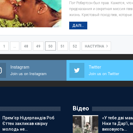
Пэт Робертсон был прав. Кажется, что 
предсказания и секретная миссия гее
жизнь. Крестовый поход геев, которые
ДАЛІ...
1
…
48
49
50
51
52
НАСТУПНА
Instagram
Twitter
Join us on Instagram
Join us on Twitter
Відео
Прем’єр Нідерландів Роб
«У тебе дві мам
Єттен закликав квірну
Ніки та Дар’ї, я
молодь не…
виховують…