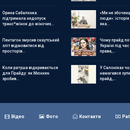
Орина Сабалєнка
«Ми не збоченц
підтримала недопуск
люди»: історія
транс*жінок до жіночих…
яка…
Пентагон змусив скаутський
Чому прайд по
зліт відмовитися від
Україні під час
просторів…
права,…
Коли ратуша відкривається
У Салоніках чол
для Прайду: як Мюнхен
намагався зуп
зробив…
прайд,…
Відео
Фото
Контакти
Pat