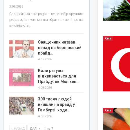
3.08.2026
Європейська інтеграція — це не набір зручних
реформ, із якого можна обрати лише ті, що не
викликають…
Світ
Священник назвав
напад на Берлінський
прайд…
4.08.2026
Коли ратуша
відкривається для
Прайду: як Мюнхен…
4.08.2026
300 тисяч людей
вийшли на прайд у
Гамбурзі: хода…
Світ
4.08.2026
НАЗАД
ДАЛІ
1 из 7