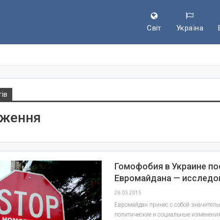
Світ
Україна
гів
дження
Гомофобия в Украине по
Евромайдана — исследо
26.05.2015
Евромайдан принес с собой значител
политические и социальные изменения