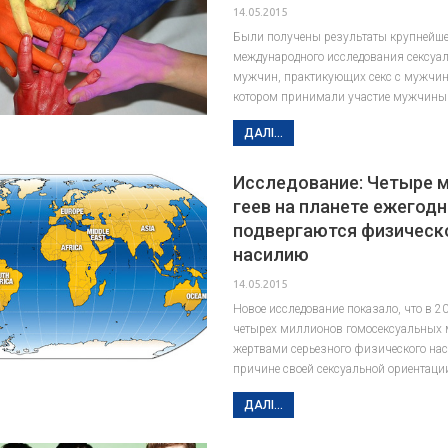
14.05.2015
Были получены результаты крупнейше
международного исследования сексуа
мужчин, практикующих секс с мужчи
котором принимали участие мужчины
ДАЛІ...
Исследование: Четыре 
геев на планете ежегод
подвергаются физическ
насилию
14.05.2015
Новое исследование показало, что в 20
четырех миллионов гомосексуальных
жертвами серьезного физического на
причине своей сексуальной ориентаци
ДАЛІ...