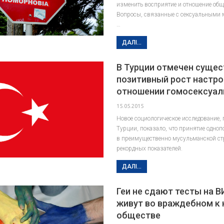
изменить восприятие и отношение общ
Вопросы, связанные с сексуальными
…
ДАЛІ...
В Турции отмечен суще
позитивный рост настро
отношении гомосексуал
15.05.2015
Новое социологическое исследование, 
Турции, показало, что принятие одно
в преимущественно мусульманской ст
рекордных показателей.
ДАЛІ...
Геи не сдают тесты на В
живут во враждебном к 
обществе