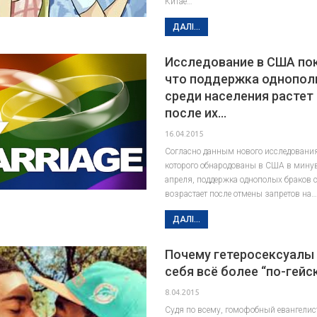
Китае…
ДАЛІ...
Исследование в США по
что поддержка однопол
среди населения растет
после их…
16.04.2015
Согласно данным нового исследования
которого обнародованы в США в мину
апреля, поддержка однополых браков 
возрастает после отмены запретов на
ДАЛІ...
Почему гетеросексуалы
себя всё более “по-гейс
8.04.2015
Судя по всему, гомофобный евангелис