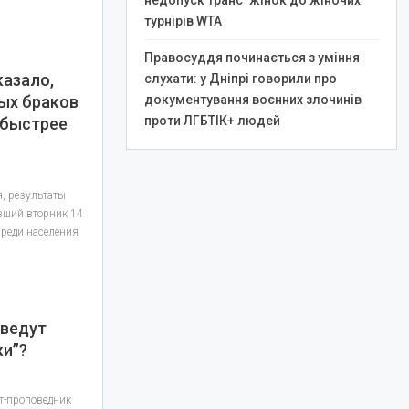
недопуск транс*жінок до жіночих
турнірів WTA
Правосуддя починається з уміння
казало,
слухати: у Дніпрі говорили про
ых браков
документування воєнних злочинів
проти ЛГБТІК+ людей
 быстрее
, результаты
вший вторник 14
среди населения
…
 ведут
ки”?
т-проповедник