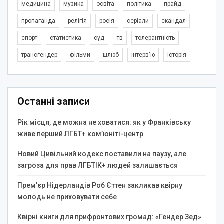
медицина
музика
освіта
політика
прайд
пропаганда
релігія
росія
серіали
скандал
спорт
статистика
суд
тв
толерантність
трансгендер
фільми
шлюб
інтерв'ю
історія
Останні записи
Рік місця, де можна не ховатися: як у Франківську
живе перший ЛГБТ+ ком’юніті-центр
Новий Цивільний кодекс поставили на паузу, але
загроза для прав ЛГБТІК+ людей залишається
Прем’єр Нідерландів Роб Єттен закликав квірну
молодь не приховувати себе
Квірні книги для прифронтових громад: «Гендер Зед»