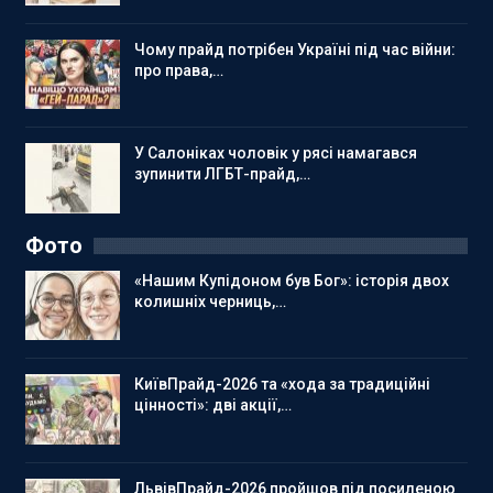
Чому прайд потрібен Україні під час війни:
про права,…
У Салоніках чоловік у рясі намагався
зупинити ЛГБТ-прайд,…
Фото
«Нашим Купідоном був Бог»: історія двох
колишніх черниць,…
КиївПрайд-2026 та «хода за традиційні
цінності»: дві акції,…
ЛьвівПрайд-2026 пройшов під посиленою