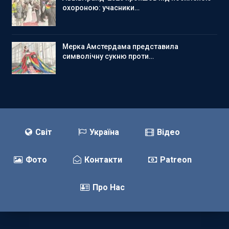
охороною: учасники…
Мерка Амстердама представила
символічну сукню проти…
Світ
Україна
Відео
Фото
Контакти
Patreon
Про Нас