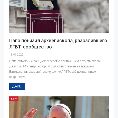
Папа понизил архиепископа, разозлившего
ЛГБТ-сообщество
13.01.2022
Папа римский Франциск перевел с понижением архиепископа
Джакомо Моранди, который был ответственен за документ
Ватикана, вызвавший возмущение ЛГБТ-сообщества, пишет
religionnews.
ДАЛІ...
Світ