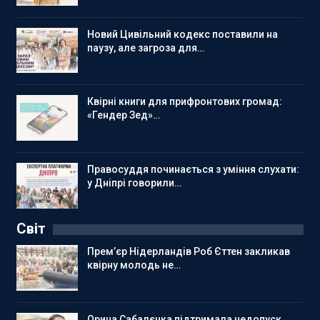
Новий Цивільний кодекс поставили на
паузу, але загроза для…
Квірні книги для прифронтових громад:
«Гендер Зед»…
Правосуддя починається з уміння слухати:
у Дніпрі говорили…
Світ
Прем’єр Нідерландів Роб Єттен закликав
квірну молодь не…
Орина Сабалєнка підтримала недопуск