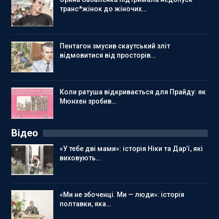
транс*жінок до жіночих…
Пентагон змусив скаутський зліт
відмовитися від просторів…
Коли ратуша відкривається для Прайду: як
Мюнхен зробив…
Відео
«У тебе дві мами»: історія Ніки та Дар’ї, які
виховують…
«Ми не збоченці. Ми — люди»: історія
полтавки, яка…