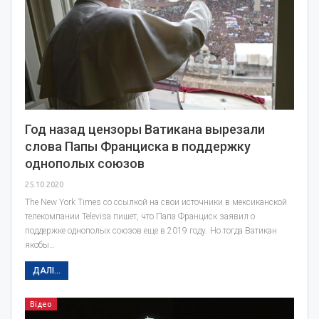
Год назад цензоры Ватикана вырезали
слова Папы Франциска в поддержку
однополых союзов
25.10.2020
The New York Times со ссылкой на свои источники в мексиканской
телекомпании Televisa пишет, что Папа Франциск заявил о
поддержке однополых союзов еще в 2019 году. Но тогда Ватикан
якобы…
ДАЛІ...
Відео