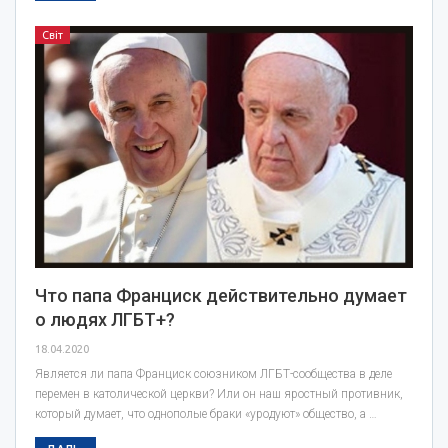
Світ
Что папа Франциск действительно думает
о людях ЛГБТ+?
18.04.2020
Является ли папа Франциск союзником ЛГБТ-сообщества в деле
перемен в католической церкви? Или он наш яростный противник,
который думает, что однополые браки «уродуют» общество, а …