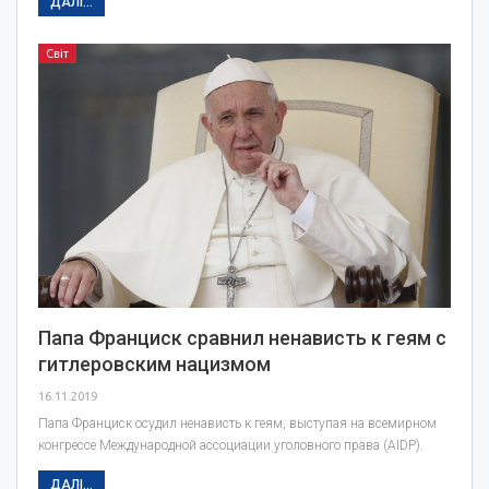
ДАЛІ...
Світ
Папа Франциск сравнил ненависть к геям с
гитлеровским нацизмом
16.11.2019
Папа Франциск осудил ненависть к геям, выступая на всемирном
конгрессе Международной ассоциации уголовного права (AIDP).
ДАЛІ...