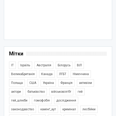
Мітки
IT
Ізраїль
Австралія
Білорусь
ВІЛ
ВеликаБританія
Канада
ЛГБТ
Німеччина
Польща
США
Україна
Франція
активізм
актори
батьківство
військовілгбт
гей
гей_шлюби
гомофобія
дослідження
законодавство
камінґ_аут
кримінал
лесбійки