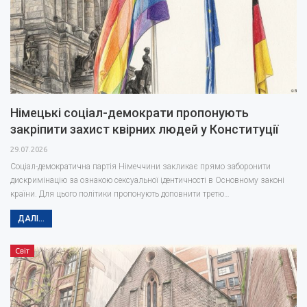
Німецькі соціал-демократи пропонують
закріпити захист квірних людей у Конституції
29.07.2026
Соціал-демократична партія Німеччини закликає прямо заборонити
дискримінацію за ознакою сексуальної ідентичності в Основному законі
країни. Для цього політики пропонують доповнити третю…
ДАЛІ...
Світ