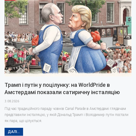
проти…
Трамп і путін у поцілунку: на WorldPride в
Амстердамі показали сатиричну інсталяцію
3.08.2026
Під час традиційного параду човнів Canal Parade в Амстердамі глядачам
представили інсталяцію, у якій Дональд Трамп і Володимир путін постали
як пара, що цілується.
ДАЛІ...