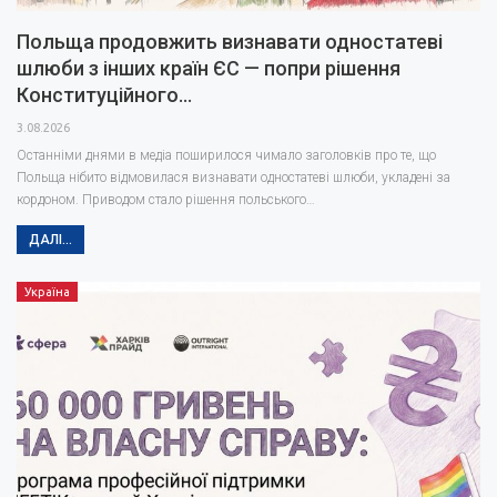
Польща продовжить визнавати одностатеві
шлюби з інших країн ЄС — попри рішення
Конституційного…
3.08.2026
Останніми днями в медіа поширилося чимало заголовків про те, що
Польща нібито відмовилася визнавати одностатеві шлюби, укладені за
кордоном. Приводом стало рішення польського…
ДАЛІ...
Україна