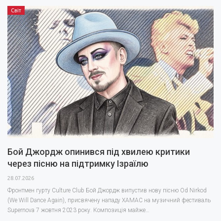
Світ
Бой Джордж опинився під хвилею критики
через пісню на підтримку Ізраїлю
28.07.2026
Фронтмен гурту Culture Club Бой Джордж випустив нову пісню Od Nirkod
(We Will Dance Again), присвячену нападу ХАМАС на музичний фестиваль
Supernova 7 жовтня 2023 року. Композиція майже…