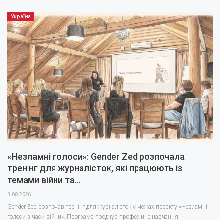
Україна
«Незламні голоси»: Gender Zed розпочала
тренінг для журналісток, які працюють із
темами війни та…
3.08.2026
Gender Zed розпочав тренінг для журналісток у межах проєкту «Незламні
голоси в часи війни». Програма поєднує професійне навчання,