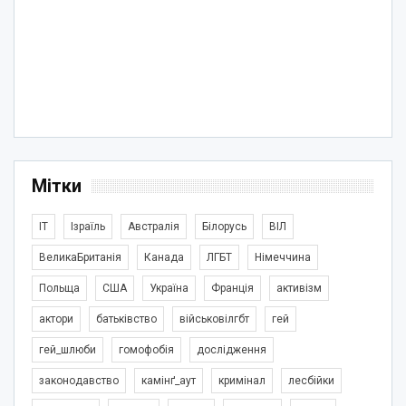
Мітки
IT
Ізраїль
Австралія
Білорусь
ВІЛ
ВеликаБританія
Канада
ЛГБТ
Німеччина
Польща
США
Україна
Франція
активізм
актори
батьківство
військовілгбт
гей
гей_шлюби
гомофобія
дослідження
законодавство
камінґ_аут
кримінал
лесбійки