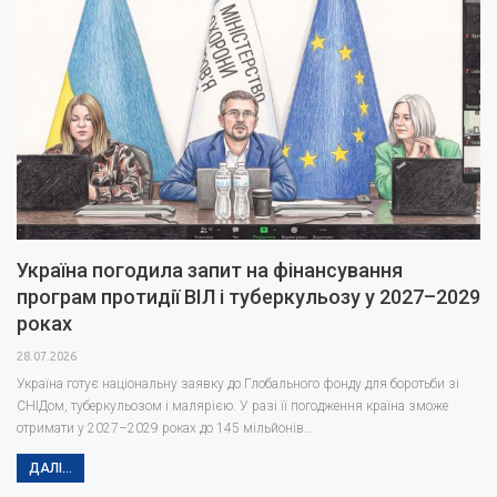
Україна погодила запит на фінансування
програм протидії ВІЛ і туберкульозу у 2027–2029
роках
28.07.2026
Україна готує національну заявку до Глобального фонду для боротьби зі
СНІДом, туберкульозом і малярією. У разі її погодження країна зможе
отримати у 2027–2029 роках до 145 мільйонів…
ДАЛІ...