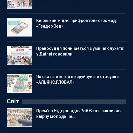
Квірні книги для прифронтових громад:
«Гендер Зед»…
Правосуддя починається з уміння слухати:
у Дніпрі говорили…
Як сказати «ні» й не зруйнувати стосунки:
«АЛЬЯНС.ГЛОБАЛ»…
Світ
Прем’єр Нідерландів Роб Єттен закликав
квірну молодь не…