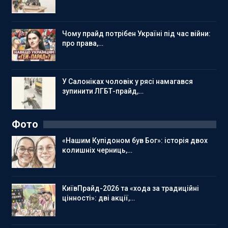
Чому прайд потрібен Україні під час війни:
про права,…
У Салоніках чоловік у рясі намагався
зупинити ЛГБТ-прайд,…
Фото
«Нашим Купідоном був Бог»: історія двох
колишніх черниць,…
КиївПрайд-2026 та «хода за традиційні
цінності»: дві акції,…