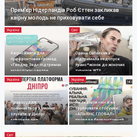
Прем’єр Нідерландів Роб Єттен закликав
квірну молодь не приховувати себе
Україна
Світ
Квірні книги для
Орина Сабалєнка
прифронтових громад:
підтримала недопуск
«Гендер Зед» підтримає
транс*жінок до жіночих
молодіжні центри
турнірів WTA
Україна
Україна
Правосуддя
Як сказати «ні» й не
починається з уміння
зруйнувати стосунки:
слухати: у Дніпрі
«АЛЬЯНС.ГЛОБАЛ»
говорили про
проведе безкоштовний
документування
вебінар про…
воєнних злочинів
Світ