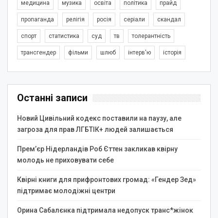
медицина
музика
освіта
політика
прайд
пропаганда
релігія
росія
серіали
скандал
спорт
статистика
суд
тв
толерантність
трансгендер
фільми
шлюб
інтерв'ю
історія
Останні записи
Новий Цивільний кодекс поставили на паузу, але
загроза для прав ЛГБТІК+ людей залишається
Прем’єр Нідерландів Роб Єттен закликав квірну
молодь не приховувати себе
Квірні книги для прифронтових громад: «Гендер Зед»
підтримає молодіжні центри
Орина Сабалєнка підтримала недопуск транс*жінок