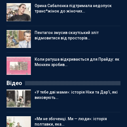
Орина Сабалєнка підтримала недопуск
транс*жінок до жіночих…
Пентагон змусив скаутський зліт
відмовитися від просторів…
Коли ратуша відкривається для Прайду: як
Мюнхен зробив…
Відео
«У тебе дві мами»: історія Ніки та Дар’ї, які
виховують…
«Ми не збоченці. Ми — люди»: історія
полтавки, яка…