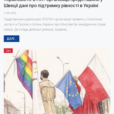
Швеції дані про підтримку рівності в Україні
3.08.2026
Представники українських ЛГБТІК+ організацій провели у Стокгольмі
зустріч із Групою з питань України при Міністерстві закордонних справ
Швеції. До складу делегації увійшла, зокрема,…
ДАЛІ...
Світ