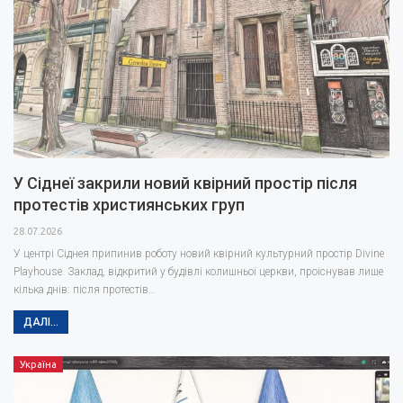
У Сіднеї закрили новий квірний простір після
протестів християнських груп
28.07.2026
У центрі Сіднея припинив роботу новий квірний культурний простір Divine
Playhouse. Заклад, відкритий у будівлі колишньої церкви, проіснував лише
кілька днів: після протестів…
ДАЛІ...
Україна