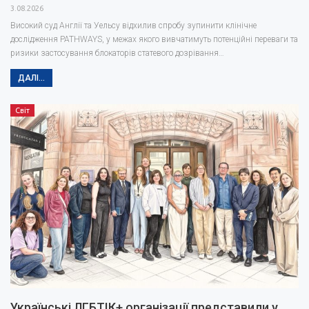
3.08.2026
Високий суд Англії та Уельсу відхилив спробу зупинити клінічне
дослідження PATHWAYS, у межах якого вивчатимуть потенційні переваги та
ризики застосування блокаторів статевого дозрівання…
ДАЛІ...
Світ
Українські ЛГБТІК+ організації представили у