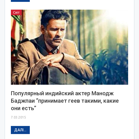
Світ
Популярный индийский актер Манодж
Баджпаи “принимает геев такими, какие
они есть”
7.03.2015
ДАЛІ...