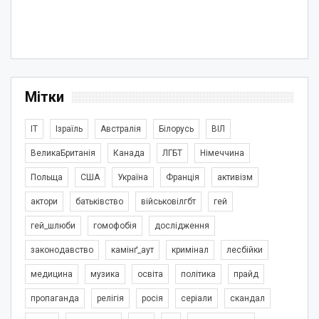
Мітки
IT
Ізраїль
Австралія
Білорусь
ВІЛ
ВеликаБританія
Канада
ЛГБТ
Німеччина
Польща
США
Україна
Франція
активізм
актори
батьківство
військовілгбт
гей
гей_шлюби
гомофобія
дослідження
законодавство
камінґ_аут
кримінал
лесбійки
медицина
музика
освіта
політика
прайд
пропаганда
релігія
росія
серіали
скандал