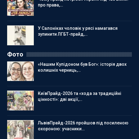
про права,…
У Салоніках чоловік у рясі намагався
зупинити ЛГБТ-прайд,…
Фото
«Нашим Купідоном був Бог»: історія двох
колишніх черниць,…
КиївПрайд-2026 та «хода за традиційні
цінності»: дві акції,…
ЛьвівПрайд-2026 пройшов під посиленою
охороною: учасники…