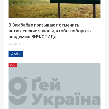
В Зимбабве призывают отменить
антигеевские законы, чтобы побороть
эпидемию ВИЧ/СПИДа
8.03.2015
ДАЛІ...
Світ