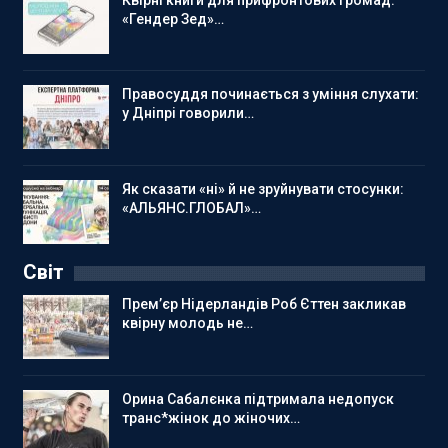
«Гендер Зед»…
Правосуддя починається з уміння слухати:
у Дніпрі говорили…
Як сказати «ні» й не зруйнувати стосунки:
«АЛЬЯНС.ГЛОБАЛ»…
Світ
Прем’єр Нідерландів Роб Єттен закликав
квірну молодь не…
Орина Сабалєнка підтримала недопуск
транс*жінок до жіночих…