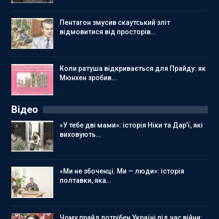
Пентагон змусив скаутський зліт
відмовитися від просторів…
Коли ратуша відкривається для Прайду: як
Мюнхен зробив…
Відео
«У тебе дві мами»: історія Ніки та Дар’ї, які
виховують…
«Ми не збоченці. Ми — люди»: історія
полтавки, яка…
Чому прайд потрібен Україні під час війни: