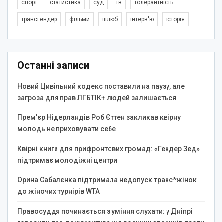
спорт
статистика
суд
тв
толерантність
трансгендер
фільми
шлюб
інтерв'ю
історія
Останні записи
Новий Цивільний кодекс поставили на паузу, але
загроза для прав ЛГБТІК+ людей залишається
Прем’єр Нідерландів Роб Єттен закликав квірну
молодь не приховувати себе
Квірні книги для прифронтових громад: «Гендер Зед»
підтримає молодіжні центри
Орина Сабалєнка підтримала недопуск транс*жінок
до жіночих турнірів WTA
Правосуддя починається з уміння слухати: у Дніпрі