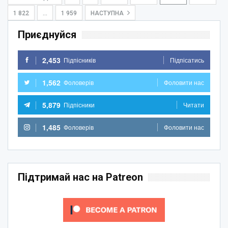
1 822
…
1 959
НАСТУПНА
Приєднуйся
2,453
Підпісників
Підпісатись
1,562
Фоловерів
Фоловити нас
5,879
Підпісники
Читати
1,485
Фоловерів
Фоловити нас
Підтримай нас на Patreon