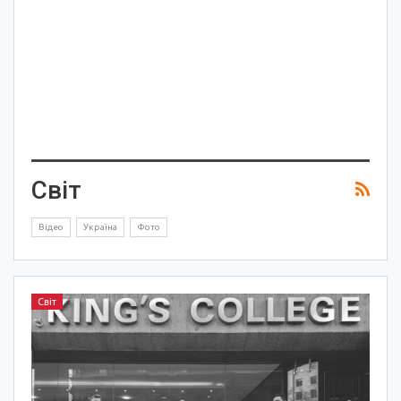
Світ
Відео
Україна
Фото
Світ