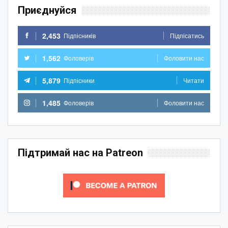
Приєднуйся
2,453
Підпісників
Підпісатись
1,562
Фоловерів
Фоловити нас
5,879
Підпісники
Читати
1,485
Фоловерів
Фоловити нас
Підтримай нас на Patreon