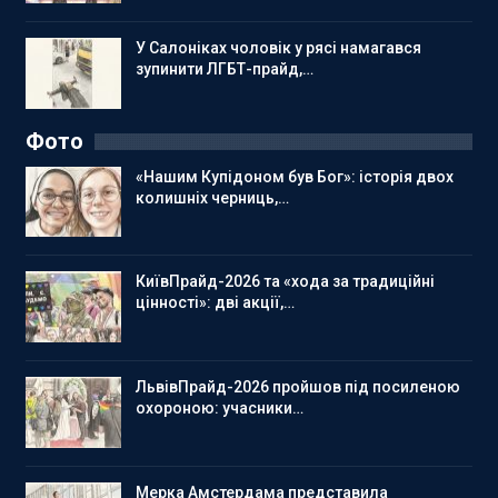
У Салоніках чоловік у рясі намагався
зупинити ЛГБТ-прайд,…
Фото
«Нашим Купідоном був Бог»: історія двох
колишніх черниць,…
КиївПрайд-2026 та «хода за традиційні
цінності»: дві акції,…
ЛьвівПрайд-2026 пройшов під посиленою
охороною: учасники…
Мерка Амстердама представила