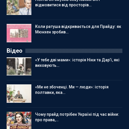
відмовитися від просторів…
Коли ратуша відкривається для Прайду: як
Мюнхен зробив…
Відео
«У тебе дві мами»: історія Ніки та Дар’ї, які
виховують…
«Ми не збоченці. Ми — люди»: історія
полтавки, яка…
Чому прайд потрібен Україні під час війни:
про права,…