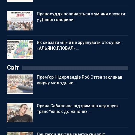
Правосуддя починається з уміння слухати:
у Дніпрі говорили…
Як сказати «ні» й не зруйнувати стосунки:
«АЛЬЯНС.ГЛОБАЛ»…
Світ
Прем’єр Нідерландів Роб Єттен закликав
квірну молодь не…
Орина Сабалєнка підтримала недопуск
транс*жінок до жіночих…
Пентагон змусив скаутський зліт