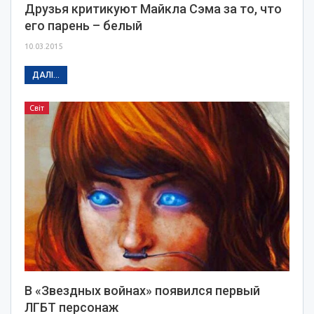
Друзья критикуют Майкла Сэма за то, что
его парень – белый
10.03.2015
ДАЛІ...
Світ
В «Звездных войнах» появился первый
ЛГБТ персонаж