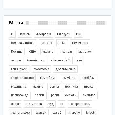
Мітки
IT
Ізраїль
Австралія
Білорусь
ВІЛ
ВеликаБританія
Канада
ЛГБТ
Німеччина
Польща
США
Україна
Франція
активізм
актори
батьківство
військовілгбт
гей
гей_шлюби
гомофобія
дослідження
законодавство
камінґ_аут
кримінал
лесбійки
медицина
музика
освіта
політика
прайд
пропаганда
релігія
росія
серіали
скандал
спорт
статистика
суд
тв
толерантність
трансгендер
фільми
шлюб
інтерв'ю
історія