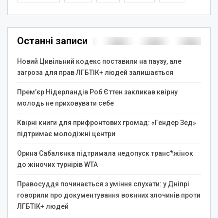
Останні записи
Новий Цивільний кодекс поставили на паузу, але
загроза для прав ЛГБТІК+ людей залишається
Прем’єр Нідерландів Роб Єттен закликав квірну
молодь не приховувати себе
Квірні книги для прифронтових громад: «Гендер Зед»
підтримає молодіжні центри
Орина Сабалєнка підтримала недопуск транс*жінок
до жіночих турнірів WTA
Правосуддя починається з уміння слухати: у Дніпрі
говорили про документування воєнних злочинів проти
ЛГБТІК+ людей