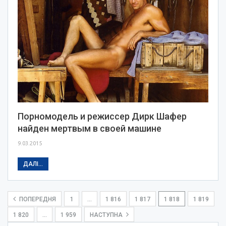
Порномодель и режиссер Дирк Шафер
найден мертвым в своей машине
9.03.2015
ДАЛІ...
ПОПЕРЕДНЯ
1
…
1 816
1 817
1 818
1 819
1 820
…
1 959
НАСТУПНА