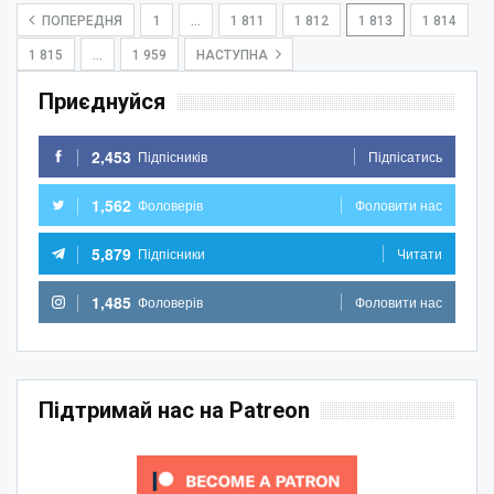
ПОПЕРЕДНЯ
1
…
1 811
1 812
1 813
1 814
1 815
…
1 959
НАСТУПНА
Приєднуйся
2,453
Підпісників
Підпісатись
1,562
Фоловерів
Фоловити нас
5,879
Підпісники
Читати
1,485
Фоловерів
Фоловити нас
Підтримай нас на Patreon