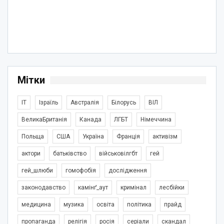
Мітки
IT
Ізраїль
Австралія
Білорусь
ВІЛ
ВеликаБританія
Канада
ЛГБТ
Німеччина
Польща
США
Україна
Франція
активізм
актори
батьківство
військовілгбт
гей
гей_шлюби
гомофобія
дослідження
законодавство
камінґ_аут
кримінал
лесбійки
медицина
музика
освіта
політика
прайд
пропаганда
релігія
росія
серіали
скандал