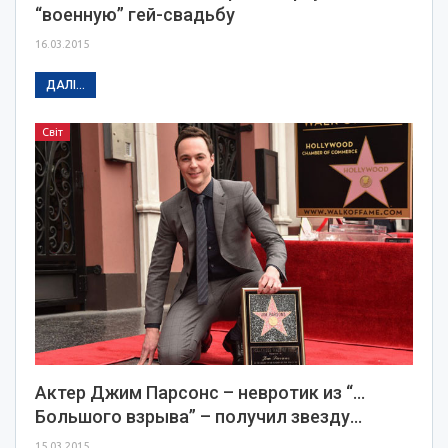
“военную” гей-свадьбу
16.03.2015
ДАЛІ...
Світ
Актер Джим Парсонс – невротик из “…
Большого взрыва” – получил звезду…
15.03.2015