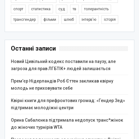
спорт
статистика
суд
тв
толерантність
трансгендер
фільми
шлюб
інтерв'ю
історія
Останні записи
Новий Цивільний кодекс поставили на паузу, але
загроза для прав ЛГБТІК+ людей залишається
Прем’єр Нідерландів Роб Єттен закликав квірну
молодь не приховувати себе
Квірні книги для прифронтових громад: «Гендер Зед»
підтримає молодіжні центри
Орина Сабалєнка підтримала недопуск транс*жінок
до жіночих турнірів WTA