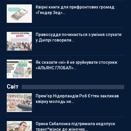
Квірні книги для прифронтових громад:
«Гендер Зед»…
Правосуддя починається з уміння слухати:
у Дніпрі говорили…
Як сказати «ні» й не зруйнувати стосунки:
«АЛЬЯНС.ГЛОБАЛ»…
Світ
Прем’єр Нідерландів Роб Єттен закликав
квірну молодь не…
Орина Сабалєнка підтримала недопуск
транс*жінок до жіночих…