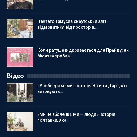
Пентагон змусив скаутський зліт
відмовитися від просторів…
Коли ратуша відкривається для Прайду: як
Мюнхен зробив…
Відео
«У тебе дві мами»: історія Ніки та Дар’ї, які
виховують…
«Ми не збоченці. Ми — люди»: історія
полтавки, яка…