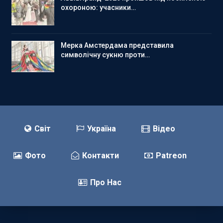
охороною: учасники…
Мерка Амстердама представила
символічну сукню проти…
Світ
Україна
Відео
Фото
Контакти
Patreon
Про Нас