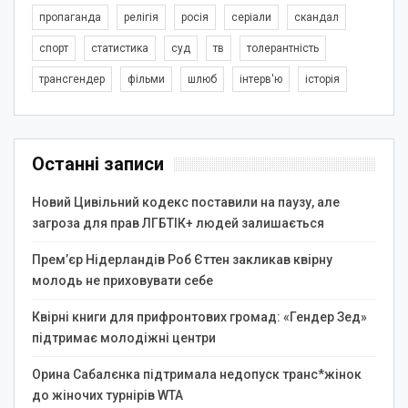
пропаганда
релігія
росія
серіали
скандал
спорт
статистика
суд
тв
толерантність
трансгендер
фільми
шлюб
інтерв'ю
історія
Останні записи
Новий Цивільний кодекс поставили на паузу, але
загроза для прав ЛГБТІК+ людей залишається
Прем’єр Нідерландів Роб Єттен закликав квірну
молодь не приховувати себе
Квірні книги для прифронтових громад: «Гендер Зед»
підтримає молодіжні центри
Орина Сабалєнка підтримала недопуск транс*жінок
до жіночих турнірів WTA