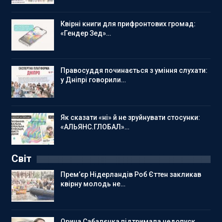
Квірні книги для прифронтових громад:
«Гендер Зед»…
Правосуддя починається з уміння слухати:
у Дніпрі говорили…
Як сказати «ні» й не зруйнувати стосунки:
«АЛЬЯНС.ГЛОБАЛ»…
Світ
Прем’єр Нідерландів Роб Єттен закликав
квірну молодь не…
Орина Сабалєнка підтримала недопуск