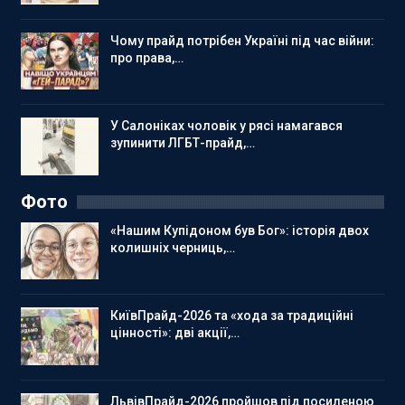
Чому прайд потрібен Україні під час війни:
про права,…
У Салоніках чоловік у рясі намагався
зупинити ЛГБТ-прайд,…
Фото
«Нашим Купідоном був Бог»: історія двох
колишніх черниць,…
КиївПрайд-2026 та «хода за традиційні
цінності»: дві акції,…
ЛьвівПрайд-2026 пройшов під посиленою