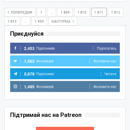
ПОПЕРЕДНЯ
1
…
1 809
1 810
1 811
1 812
1 813
…
1 959
НАСТУПНА
Приєднуйся
2,453
Підпісників
Підпісатись
1,562
Фоловерів
Фоловити нас
5,879
Підпісники
Читати
1,485
Фоловерів
Фоловити нас
Підтримай нас на Patreon