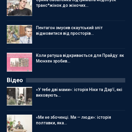
транс*жінок до жіночих…
Пентагон змусив скаутський зліт
відмовитися від просторів…
Коли ратуша відкривається для Прайду: як
Мюнхен зробив…
Відео
«У тебе дві мами»: історія Ніки та Дар’ї, які
виховують…
«Ми не збоченці. Ми — люди»: історія
полтавки, яка…