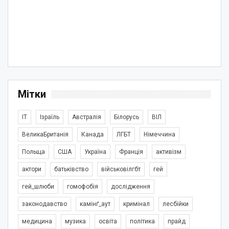
Мітки
IT
Ізраїль
Австралія
Білорусь
ВІЛ
ВеликаБританія
Канада
ЛГБТ
Німеччина
Польща
США
Україна
Франція
активізм
актори
батьківство
військовілгбт
гей
гей_шлюби
гомофобія
дослідження
законодавство
камінґ_аут
кримінал
лесбійки
медицина
музика
освіта
політика
прайд