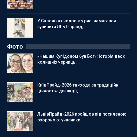
У Салоніках чоловік у рясі намагався
зупинити ЛГБТ-прайд,…
Фото
«Нашим Купідоном був Бог»: історія двох
колишніх черниць,…
КиївПрайд-2026 та «хода за традиційні
цінності»: дві акції,…
ЛьвівПрайд-2026 пройшов під посиленою
охороною: учасники…