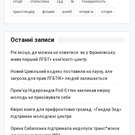
спорт
статистика
суд
тв
толерантність
трансгендер
фільми
шлюб
інтерв'ю
історія
Останні записи
Рік місця, де можна не ховатися: як у Франківську
живе перший ЛГБТ+ ком’юніті-центр
Новий Цивільний кодекс поставили на паузу, але
загроза для прав ЛГБТІК+ людей залишається
Прем’єр Нідерландів Роб Єттен закликав квірну
молодь не приховувати себе
Квірні книги для прифронтових громад: «Гендер Зед»
підтримає молодіжні центри
Орина Сабалєнка підтримала недопуск транс*жінок