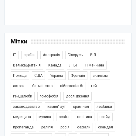
Мітки
IT
Ізраїль
Австралія
Білорусь
ВІЛ
ВеликаБританія
Канада
ЛГБТ
Німеччина
Польща
США
Україна
Франція
активізм
актори
батьківство
військовілгбт
гей
гей_шлюби
гомофобія
дослідження
законодавство
камінґ_аут
кримінал
лесбійки
медицина
музика
освіта
політика
прайд
пропаганда
релігія
росія
серіали
скандал