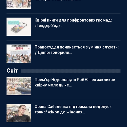
Квірні книги для прифронтових громад:
«Гендер Зед»…
Правосуддя починається з уміння слухати:
у Дніпрі говорили…
Світ
Прем’єр Нідерландів Роб Єттен закликав
квірну молодь не…
Орина Сабалєнка підтримала недопуск
транс*жінок до жіночих…