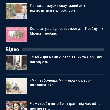
Пентагон змусив скаутський зліт
відмовитися від просторів…
Коли ратуша відкривається для Прайду: як
Мюнхен зробив…
Відео
«У тебе дві мами»: історія Ніки та Дар’ї, які
виховують…
«Ми не збоченці. Ми — люди»: історія
полтавки, яка…
Чому прайд потрібен Україні під час війни:
про права,…