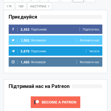
179
180
НАСТУПНА
Приєднуйся
2,453
Підпісників
Підпісатись
1,562
Фоловерів
Фоловити нас
5,879
Підпісники
Читати
1,485
Фоловерів
Фоловити нас
Підтримай нас на Patreon