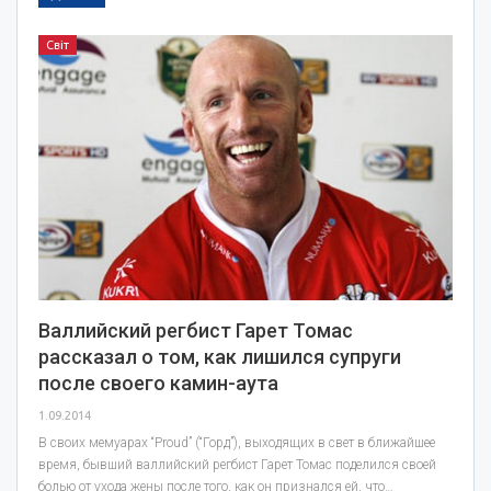
Світ
Валлийский регбист Гарет Томас
рассказал о том, как лишился супруги
после своего камин-аута
1.09.2014
В своих мемуарах “Proud” (“Горд”), выходящих в свет в ближайшее
время, бывший валлийский регбист Гарет Томас поделился своей
болью от ухода жены после того, как он признался ей, что…