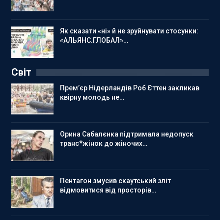
Як сказати «ні» й не зруйнувати стосунки:
«АЛЬЯНС.ГЛОБАЛ»…
Світ
Прем’єр Нідерландів Роб Єттен закликав
квірну молодь не…
Орина Сабалєнка підтримала недопуск
транс*жінок до жіночих…
Пентагон змусив скаутський зліт
відмовитися від просторів…