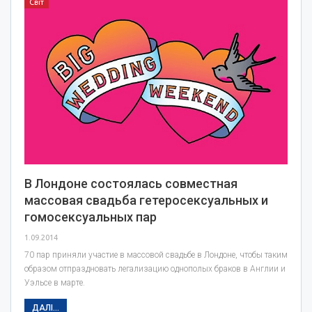
Світ
В Лондоне состоялась совместная
массовая свадьба гетеросексуальных и
гомосексуальных пар
1.09.2014
70 пар приняли участие в массовой свадьбе в Лондоне, чтобы таким
образом отпраздновать легализацию однополых браков в Англии и
Уэльсе в марте.
ДАЛІ...