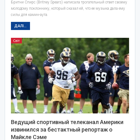
Бритни Спирс (Britney Spears) написала трогательный ответ своему
молодому поклоннику, который сказал ей, что ее музыка дала ему
силы для камин-аута.
ДАЛІ...
Світ
Ведущий спортивный телеканал Америки
извинился за бестактный репортаж о
Майкле Сэме