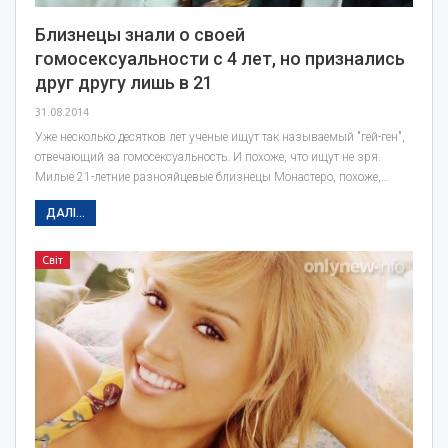
Близнецы знали о своей
гомосексуальности с 4 лет, но признались
друг другу лишь в 21
31.08.2014
Уже несколько десятков лет ученые ищут так называемый "гей-ген",
отвечающий за гомосексуальность. И похоже, что ищут не зря.
Милые 21-летние разнояйцевые близнецы Монастеро, похоже,…
ДАЛІ...
Світ