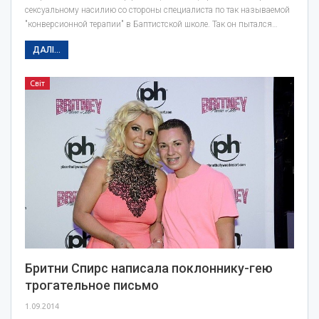
сексуальному насилию со стороны специалиста по так называемой
"конверсионной терапии" в Баптистской школе. Так он пытался…
ДАЛІ...
Світ
Бритни Спирс написала поклоннику-гею
трогательное письмо
1.09.2014