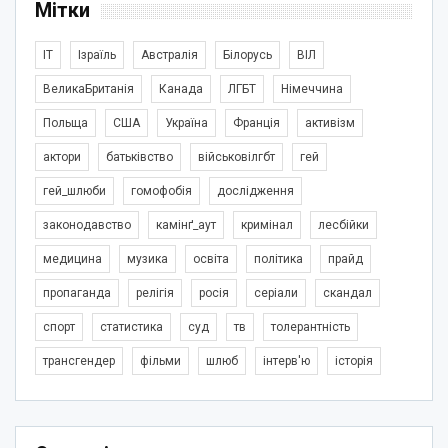
Мітки
IT
Ізраїль
Австралія
Білорусь
ВІЛ
ВеликаБританія
Канада
ЛГБТ
Німеччина
Польща
США
Україна
Франція
активізм
актори
батьківство
військовілгбт
гей
гей_шлюби
гомофобія
дослідження
законодавство
камінґ_аут
кримінал
лесбійки
медицина
музика
освіта
політика
прайд
пропаганда
релігія
росія
серіали
скандал
спорт
статистика
суд
тв
толерантність
трансгендер
фільми
шлюб
інтерв'ю
історія