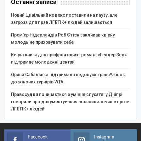
Останні записи
Новий Цивільний кодекс поставили на паузу, але
загроза для прав ЛГБТІК+ людей залишається
Прем’єр Нідерландів Роб Єттен закликав квірну
молодь не приховувати себе
Квірні книги для прифронтових громад: «Гендер Зед»
підтримає молодіжні центри
Орина Сабалєнка підтримала недопуск транс*жінок
до жіночих турнірів WTA
Правосуддя починається з уміння слухати: у Дніпрі
говорили про документування воєнних злочинів проти
ЛГБТІК+ людей
Facebook
Instagram