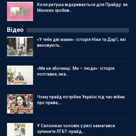
Коли ратуша відкривається для Прайду: як
Мюнхен зробив…
Відео
«У тебе дві мами»: історія Ніки та Дар’ї, які
виховують…
«Ми не збоченці. Ми — люди»: історія
полтавки, яка…
Чому прайд потрібен Україні під час війни:
про права,…
У Салоніках чоловік у рясі намагався
зупинити ЛГБТ-прайд,…