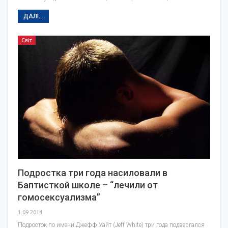
ДАЛІ...
Світ
Подростка три года насиловали в
Баптисткой школе – “лечили от
гомосексуализма”
1.09.2014
Подросток по имени Джефф Уайт (Jeff White) три года подвергался