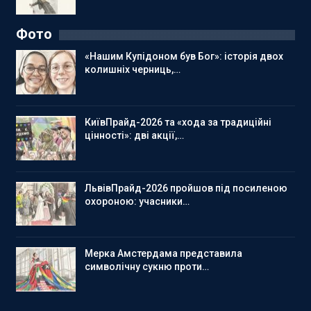
Фото
«Нашим Купідоном був Бог»: історія двох
колишніх черниць,…
КиївПрайд-2026 та «хода за традиційні
цінності»: дві акції,…
ЛьвівПрайд-2026 пройшов під посиленою
охороною: учасники…
Мерка Амстердама представила
символічну сукню проти…