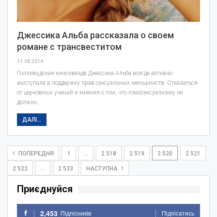
Джессика Альба рассказала о своем
романе с трансвеститом
31.08.2014
Голливудская кинозвезда Джессика Альба всегда активно
выступала в поддержку прав сексуальных меньшинств. Отказаться
от церковных учений и мнения о том, что гомосексуализму не
должно…
ДАЛІ...
ПОПЕРЕДНЯ
1
…
2 518
2 519
2 520
2 521
2 522
…
2 533
НАСТУПНА
Приєднуйся
2,453
Підпісників
Підпісатись