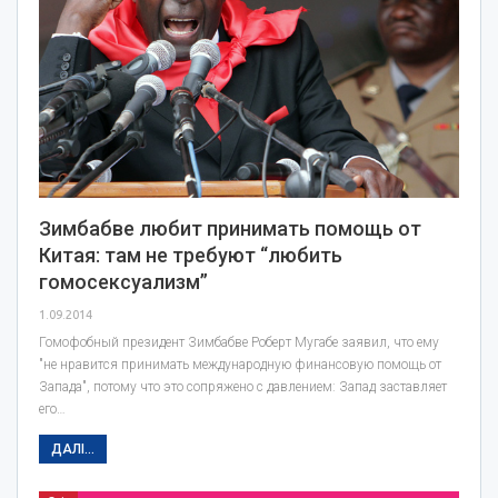
Зимбабве любит принимать помощь от
Китая: там не требуют “любить
гомосексуализм”
1.09.2014
Гомофобный президент Зимбабве Роберт Мугабе заявил, что ему
"не нравится принимать международную финансовую помощь от
Запада", потому что это сопряжено с давлением: Запад заставляет
его…
ДАЛІ...