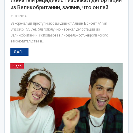
Женатый рецидивист избежал депортации
из Великобритании, заявив, что он гей
31.08.2014
Закоренелый преступник-рецидивист Алвин Брисетт /Alvin
Brissett/, 55 лет, благополучно избежал депортации из
Великобритании, использовав либеральность европейского
законодательства в…
ДАЛІ...
Відео