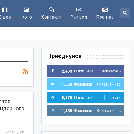
Відео
Фото
Контакти
Patreon
Про нас
Приєднуйся
2,453
Підпісників
Підпісатись
1,562
Фоловерів
Фоловити нас
5,879
Підпісники
Читати
ются
ендерного
1,485
Фоловерів
Фоловити нас
 своими отцами