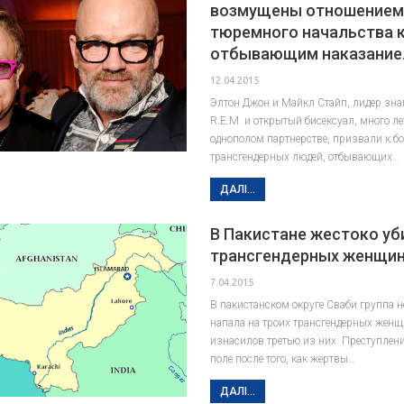
возмущены отношение
тюремного начальства 
отбывающим наказание
12.04.2015
Элтон Джон и Майкл Стайп, лидер зн
R.E.M. и открытый бисексуал, много л
однополом партнерстве, призвали к б
трансгендерных людей, отбывающих…
ДАЛІ...
В Пакистане жестоко уб
трансгендерных женщи
7.04.2015
В пакистанском округе Сваби группа 
напала на троих трансгендерных женщи
изнасилов третью из них. Преступлен
поле после того, как жертвы…
ДАЛІ...