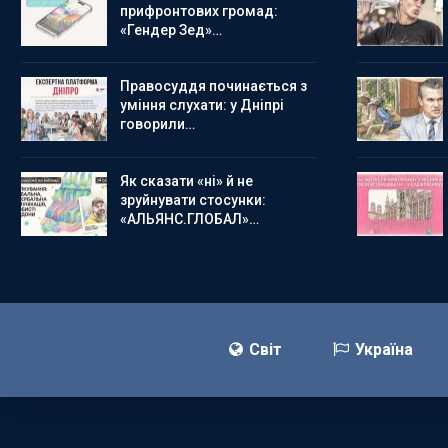
прифронтових громад:
«Гендер Зед»…
Правосуддя починається з
уміння слухати: у Дніпрі
говорили…
Як сказати «ні» й не
зруйнувати стосунки:
«АЛЬЯНС.ГЛОБАЛ»…
Світ
Україна