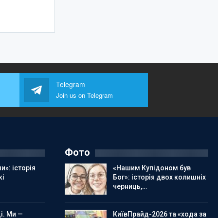
Telegram
Join us on Telegram
Фото
и»: історія
«Нашим Купідоном був
кі
Бог»: історія двох колишніх
черниць,…
і. Ми —
КиївПрайд-2026 та «хода за