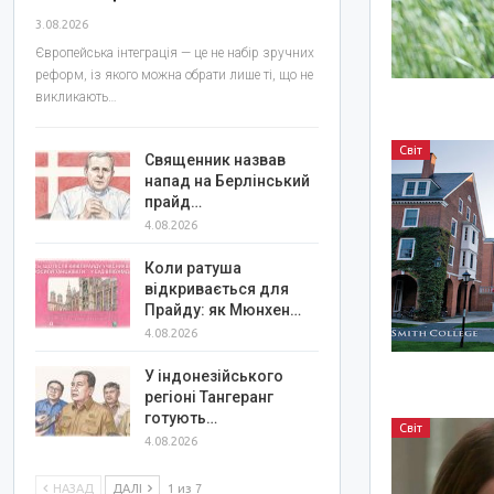
3.08.2026
Європейська інтеграція — це не набір зручних
реформ, із якого можна обрати лише ті, що не
викликають…
Світ
Священник назвав
напад на Берлінський
прайд…
4.08.2026
Коли ратуша
відкривається для
Прайду: як Мюнхен…
4.08.2026
У індонезійського
регіоні Тангеранг
готують…
Світ
4.08.2026
НАЗАД
ДАЛІ
1 из 7