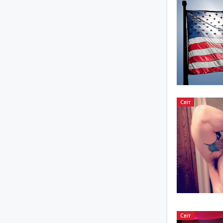
Світ
Світ