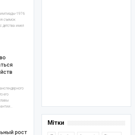
лимпиады-1976
мя съемок
с детства имел
аво
аться
яйств
ансгендерного
о его
главы
арантии…
Мітки
льный рост