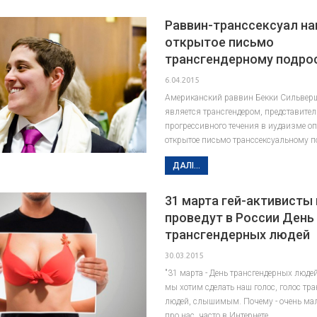
Раввин-транссексуал на
открытое письмо
трансгендерному подро
6.04.2015
Американский раввин Бекки Сильверш
является трансгендером, представител
прогрессивного течения в иудаизме о
открытое письмо транссексуальному п
ДАЛІ...
31 марта гей-активисты
проведут в России День
трансгендерных людей
30.03.2015
"31 марта - День трансгендерных людей
мы хотим сделать наш голос, голос тр
людей, слышимым. Почему - очень м
про нас, часто в Интернете…