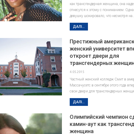
как трансгендерная женщина, она наде
отнесутся к этому с пониманием. Одн
девушку шокировало, что несмотря на
ДАЛІ...
Престижный американс
женский университет в
откроет двери для
трансгендерных женщи
4.05.2015
Частный женский колледж Смит в аме
Массачусетс в сентябре этого года впе
свои двери для трансгендерных женщи
ДАЛІ...
Олимпийский чемпион с
камин-аут как трансген
женщина