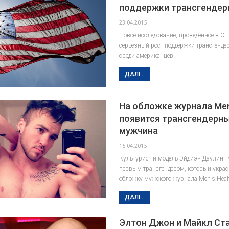
поддержки трансгендер
23.04.2015
Новое исследование, проведенное в С
серьезный рост поддержки трансгенде
среди американцев.
ДАЛІ...
На обложке журнала Men’
появится трансгендерн
мужчина
15.04.2015
Культурист и модель Эйдиэн Даулинг 
первым трансгендером, который украс
обложку мужского журнала Men's Heal
ДАЛІ...
Элтон Джон и Майкл Ст