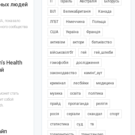
IT
Ізраїль
Австралія
Білорусь
ных людей
ВІЛ
ВеликаБританія
Канада
ША, показало
ЛГБТ
Німеччина
Польща
рного сообщества
США
Україна
Франція
активізм
актори
батьківство
військовілгбт
гей
гей_шлюби
s Health
гомофобія
дослідження
ый
законодавство
камінґ_аут
кримінал
лесбійки
медицина
может стать
музика
освіта
політика
ит собой
прайд
пропаганда
релігія
th.
росія
серіали
скандал
спорт
статистика
суд
тв
айп
толерантність
трансгендер