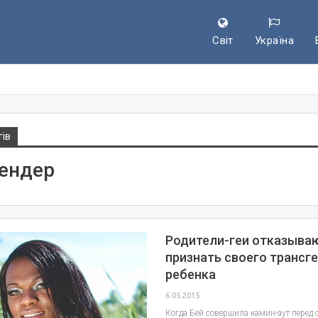
Світ
Україна
гів
ендер
Родители-геи отказыва
признать своего трансг
ребенка
6.05.2015
Когда Бей совершила камин-аут перед