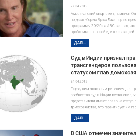
27.04.2015
Американский спортсмен, чемпион О
по десятиборью Брюс Дженнер во вре
программы 20/20 на ABC заявил, что 
проблемы с половой идентификацией.
ДАЛІ...
Суд в Индии признал пр
трансгендеров пользов
статусом глав домохоз
24.04.2015
Еще одним знаковым решением для тр
сообщества суд в Индии постановил, чт
представители имеют право на статус 
домохозяйства, что гарантирует им г
ДАЛІ...
В США отмечен значите