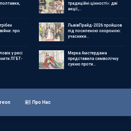
 полтавки,
традиційні цінності»: дві
акції,…
трібен
ЛьвівПрайд-2026 пройшов
 війни: про
під посиленою охороною:
учасники…
овік у рясі
Мерка Амстердама
инити ЛГБТ-
представила символічну
сукню проти…
reon
Про Нас