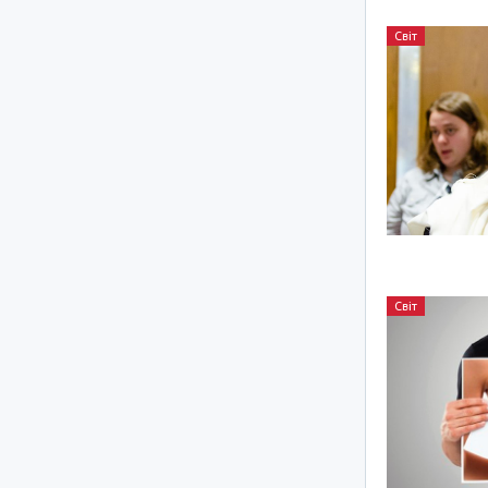
Світ
Світ