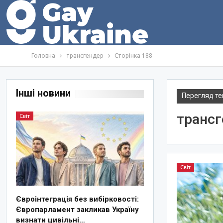
Головна
трансгендер
Сторінка 188
Інші новини
Перегляд те
трансг
Світ
Світ
Євроінтеграція без вибірковості:
Європарламент закликав Україну
визнати цивільні…