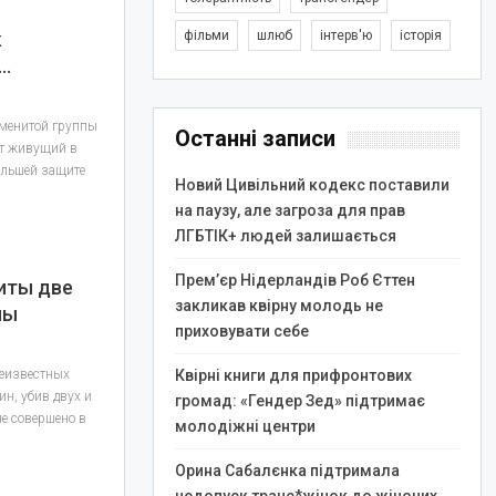
м
к
фільми
шлюб
інтерв'ю
історія
…
аменитой группы
Останні записи
ет живущий в
ольшей защите
Новий Цивільний кодекс поставили
на паузу, але загроза для прав
ЛГБТІК+ людей залишається
Прем’єр Нідерландів Роб Єттен
иты две
закликав квірну молодь не
ны
приховувати себе
неизвестных
Квірні книги для прифронтових
н, убив двух и
громад: «Гендер Зед» підтримає
ие совершено в
молодіжні центри
Орина Сабалєнка підтримала