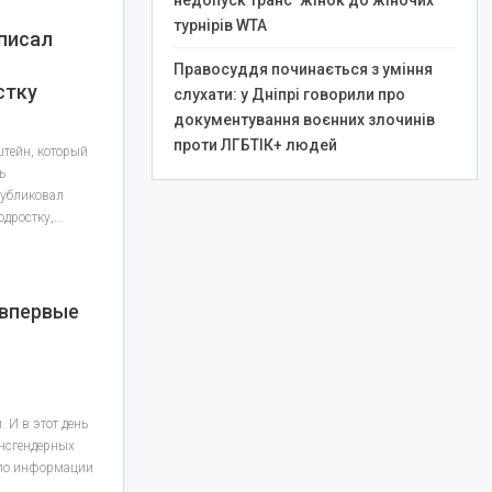
недопуск транс*жінок до жіночих
турнірів WTA
писал
Правосуддя починається з уміння
стку
слухати: у Дніпрі говорили про
документування воєнних злочинів
проти ЛГБТІК+ людей
тейн, который
ь
публиковал
одростку,…
 впервые
. И в этот день
ансгендерных
ало информации