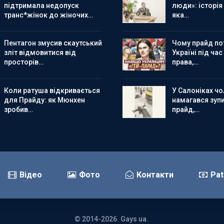
підтримала недопуск
люди»: історія
транс*жінок до жіночих…
яка…
Пентагон змусив скаутський
Чому прайд по
зліт відмовитися від
Україні під час
просторів…
права,…
Коли ратуша відкривається
У Салоніках чол
для Прайду: як Мюнхен
намагався зуп
зробив…
прайд,…
Відео
Фото
Контакти
Pat
© 2014-2026. Gays ua.