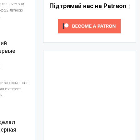
ялась, что они
Підтримай нас на Patreon
ако 22-летнюю
…
кий
первые
н
риканском штате
рвые откроет
н.
делал
дерная