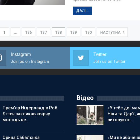
ДАЛІ...
1
…
186
187
188
189
190
НАСТУПНА
Instagram
Twitter
Join us on Instagram
Join us on Twitter
Відео
Прем’єр Нідерландів Роб
«У тебе дві мам
Єттен закликав квірну
Ніки та Дар’ї, я
молодь не…
виховують…
Орина Сабалєнка
«Ми не збоченц