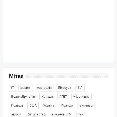
Мітки
IT
Ізраїль
Австралія
Білорусь
ВІЛ
ВеликаБританія
Канада
ЛГБТ
Німеччина
Польща
США
Україна
Франція
активізм
актори
батьківство
військовілгбт
гей