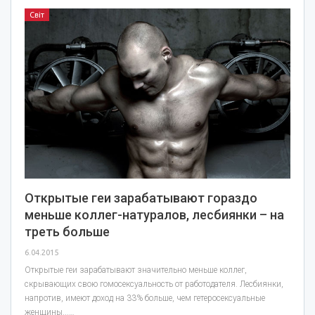
Світ
Открытые геи зарабатывают гораздо
меньше коллег-натуралов, лесбиянки – на
треть больше
6.04.2015
Открытые геи зарабатывают значительно меньше коллег,
скрывающих свою гомосексуальность от работодателя. Лесбиянки,
напротив, имеют доход на 33% больше, чем гетеросексуальные
женщины...…