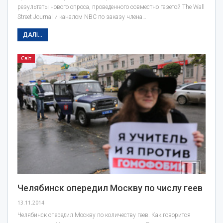
результаты нового опроса, проведенного совместно газетой The Wall
Street Journal и каналом NBC по заказу члена…
ДАЛІ...
Світ
Челябинск опередил Москву по числу геев
13.11.2014
Челябинск опередил Москву по количеству геев. Как говорится