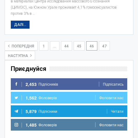
в материалах Центра исследования массового Е-сознания
(ЦИМЭС), на Южном Урале проживает 4,1% гомосексуалистов
против 3% в …
ДАЛІ...
ПОПЕРЕДНЯ
1
…
44
45
46
47
НАСТУПНА
Приєднуйся
2,453
Підпісників
Підпісатись
1,562
Фоловерів
Фоловити нас
5,879
Підпісники
Читати
1,485
Фоловерів
Фоловити нас