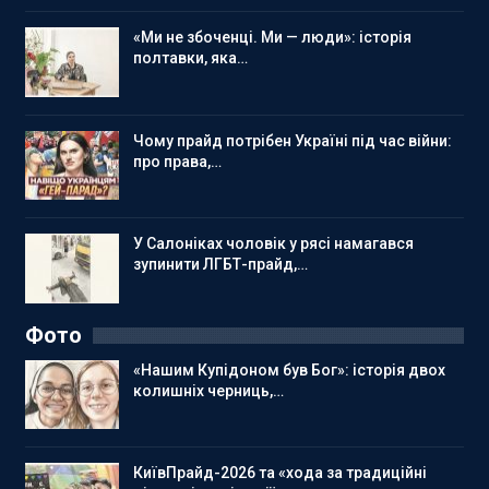
«Ми не збоченці. Ми — люди»: історія
полтавки, яка…
Чому прайд потрібен Україні під час війни:
про права,…
У Салоніках чоловік у рясі намагався
зупинити ЛГБТ-прайд,…
Фото
«Нашим Купідоном був Бог»: історія двох
колишніх черниць,…
КиївПрайд-2026 та «хода за традиційні