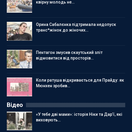
квірну молодь не…
Орина Сабалєнка підтримала недопуск
транс*жінок до жіночих…
Пентагон змусив скаутський зліт
відмовитися від просторів…
Коли ратуша відкривається для Прайду: як
Мюнхен зробив…
Відео
«У тебе дві мами»: історія Ніки та Дар’ї, які
виховують…