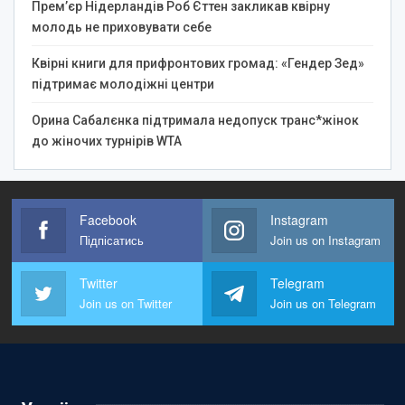
Прем’єр Нідерландів Роб Єттен закликав квірну
молодь не приховувати себе
Квірні книги для прифронтових громад: «Гендер Зед»
підтримає молодіжні центри
Орина Сабалєнка підтримала недопуск транс*жінок
до жіночих турнірів WTA
Facebook
Instagram
Підпісатись
Join us on Instagram
Twitter
Telegram
Join us on Twitter
Join us on Telegram