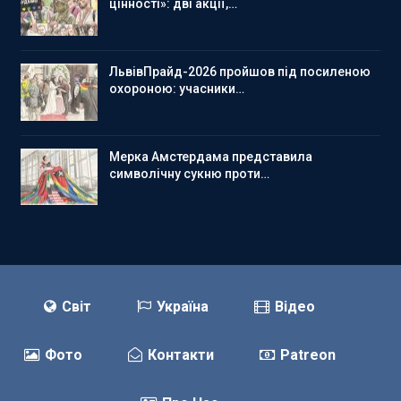
цінності»: дві акції,…
ЛьвівПрайд-2026 пройшов під посиленою
охороною: учасники…
Мерка Амстердама представила
символічну сукню проти…
Світ
Україна
Відео
Фото
Контакти
Patreon