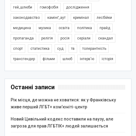
гей_шлюби
гомофобія
дослідження
законодавство
камінґ_аут
кримінал
лесбійки
медицина
музика
освіта
політика
прайд
пропаганда
релігія
росія
серіали
скандал
спорт
статистика
суд
тв
толерантність
трансгендер
фільми
шлюб
інтерв'ю
історія
Останні записи
Рік місця, де можна не ховатися: як у Франківську
живе перший ЛГБТ+ ком’юніті-центр
Новий Цивільний кодекс поставили на паузу, але
загроза для прав ЛГБТІК+ людей залишається