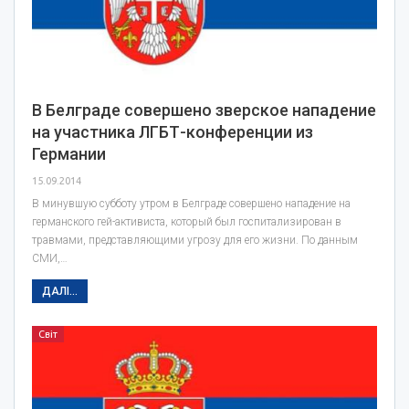
В Белграде совершено зверское нападение
на участника ЛГБТ-конференции из
Германии
15.09.2014
В минувшую субботу утром в Белграде совершено нападение на
германского гей-активиста, который был госпитализирован в
травмами, представляющими угрозу для его жизни. По данным
СМИ,…
ДАЛІ...
Світ