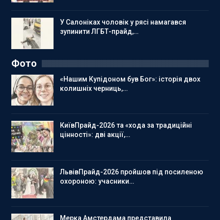
У Салоніках чоловік у рясі намагався
зупинити ЛГБТ-прайд,…
Фото
«Нашим Купідоном був Бог»: історія двох
колишніх черниць,…
КиївПрайд-2026 та «хода за традиційні
цінності»: дві акції,…
ЛьвівПрайд-2026 пройшов під посиленою
охороною: учасники…
Мерка Амстердама представила