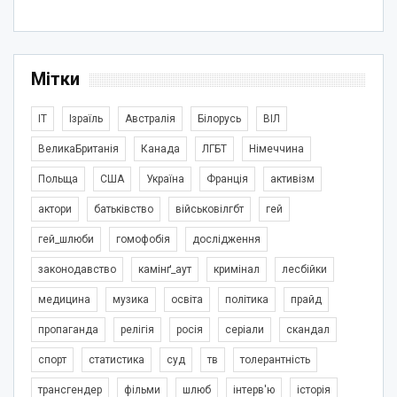
Мітки
IT
Ізраїль
Австралія
Білорусь
ВІЛ
ВеликаБританія
Канада
ЛГБТ
Німеччина
Польща
США
Україна
Франція
активізм
актори
батьківство
військовілгбт
гей
гей_шлюби
гомофобія
дослідження
законодавство
камінґ_аут
кримінал
лесбійки
медицина
музика
освіта
політика
прайд
пропаганда
релігія
росія
серіали
скандал
спорт
статистика
суд
тв
толерантність
трансгендер
фільми
шлюб
інтерв'ю
історія