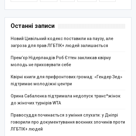
Останні записи
Новий Цивільний кодекс поставили на паузу, але
загроза для прав ЛГБТІК+ людей залишається
Прем’єр Нідерландів Роб Єттен закликав квірну
молодь не приховувати себе
Квірні книги для прифронтових громад: «Гендер Зед»
підтримає молодіжні центри
Орина Сабалєнка підтримала недопуск транс*жінок
до жіночих турнірів WTA
Правосуддя починається з уміння слухати: у Дніпрі
говорили про документування воєнних злочинів проти
ЛГБТІК+ людей