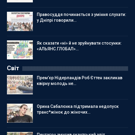
Правосуддя починається з уміння слухати:
у Дніпрі говорили…
Як сказати «ні» й не зруйнувати стосунки:
«АЛЬЯНС.ГЛОБАЛ»…
Світ
Прем’єр Нідерландів Роб Єттен закликав
квірну молодь не…
Орина Сабалєнка підтримала недопуск
транс*жінок до жіночих…
Пентагон змусив скаутський зліт