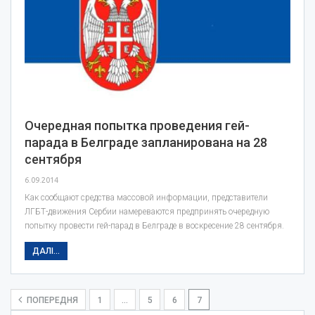
Очередная попытка проведения гей-
парада в Белграде запланирована на 28
сентября
6.09.2014
Как сообщают средства массовой информации, представители
ЛГБТ-движения Сербии намереваются предпринять очередную
попытку провести гей-парад в Белграде в воскресение 28 сентября.
ДАЛІ...
ПОПЕРЕДНЯ
1
…
5
6
7