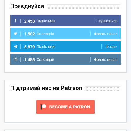
Приєднуйся
2,453
Підпісників
Підпісатись
1,562
Фоловерів
Фоловити нас
5,879
Підпісники
Читати
1,485
Фоловерів
Фоловити нас
Підтримай нас на Patreon