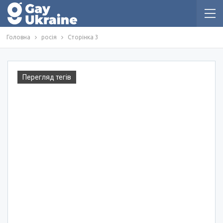
Головна
росія
Сторінка 3
Перегляд тегів