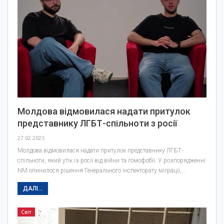
Молдова відмовилася надати притулок
представнику ЛГБТ-спільноти з росії
27.02.2025
Молдова відмовилася надати притулок представнику ЛГБТ-
спільноти, який утік із росії від війни та гомофобії. У розпорядженні
NM опинилося рішення Генерального інспекторату міграції,…
ДАЛІ...
Світ