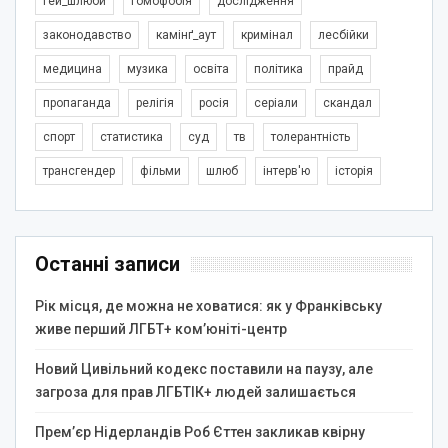
гей_шлюби
гомофобія
дослідження
законодавство
камінґ_аут
кримінал
лесбійки
медицина
музика
освіта
політика
прайд
пропаганда
релігія
росія
серіали
скандал
спорт
статистика
суд
тв
толерантність
трансгендер
фільми
шлюб
інтерв'ю
історія
Останні записи
Рік місця, де можна не ховатися: як у Франківську
живе перший ЛГБТ+ ком’юніті-центр
Новий Цивільний кодекс поставили на паузу, але
загроза для прав ЛГБТІК+ людей залишається
Прем’єр Нідерландів Роб Єттен закликав квірну