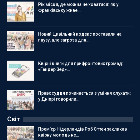
Рік місця, де можна не ховатися: як у
Франківську живе…
Новий Цивільний кодекс поставили на
паузу, але загроза для…
Квірні книги для прифронтових громад:
«Гендер Зед»…
Правосуддя починається з уміння слухати:
у Дніпрі говорили…
Світ
Прем’єр Нідерландів Роб Єттен закликав
квірну молодь не…