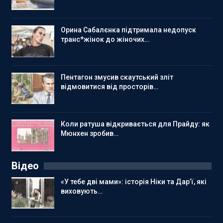
Орина Сабалєнка підтримала недопуск
транс*жінок до жіночих…
Пентагон змусив скаутський зліт
відмовитися від просторів…
Коли ратуша відкривається для Прайду: як
Мюнхен зробив…
Відео
«У тебе дві мами»: історія Ніки та Дар’ї, які
виховують…