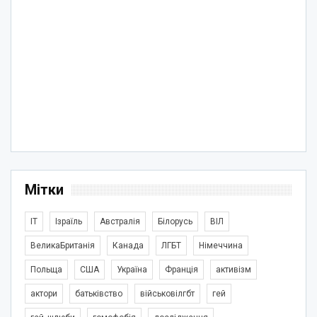
Мітки
IT
Ізраїль
Австралія
Білорусь
ВІЛ
ВеликаБританія
Канада
ЛГБТ
Німеччина
Польща
США
Україна
Франція
активізм
актори
батьківство
військовілгбт
гей