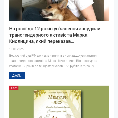
На росії до 12 років увʼязнення засудили
трансгендерного активіста Марка
Кислицина, який переказав…
13.03.2025
Верховний суд РФ залишив чинним вирок щодо увʼязнення
трансгендерного активіста Марка Кислицина. Він проведе за
ґратами 12 років за те, що переказав 865 рублів в Україну.
ДАЛІ...
Світ