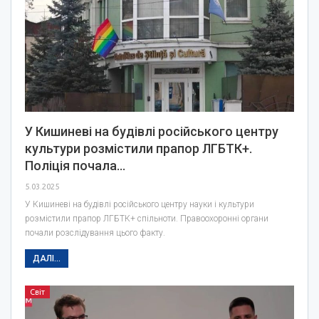
У Кишиневі на будівлі російського центру
культури розмістили прапор ЛГБТК+.
Поліція почала…
5.03.2025
У Кишиневі на будівлі російського центру науки і культури
розмістили прапор ЛГБТК+ спільноти. Правоохоронні органи
почали розслідування цього факту.
ДАЛІ...
Світ