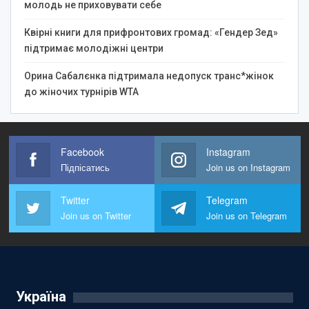
молодь не приховувати себе
Квірні книги для прифронтових громад: «Гендер Зед»
підтримає молодіжні центри
Орина Сабалєнка підтримала недопуск транс*жінок
до жіночих турнірів WTA
Facebook
Instagram
Підпісатись
Join us on Instagram
Twitter
Telegram
Join us on Twitter
Join us on Telegram
Україна