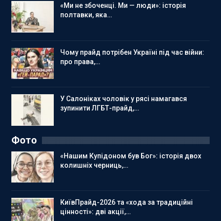
«Ми не збоченці. Ми — люди»: історія
полтавки, яка…
Чому прайд потрібен Україні під час війни:
про права,…
У Салоніках чоловік у рясі намагався
зупинити ЛГБТ-прайд,…
Фото
«Нашим Купідоном був Бог»: історія двох
колишніх черниць,…
КиївПрайд-2026 та «хода за традиційні
цінності»: дві акції,…