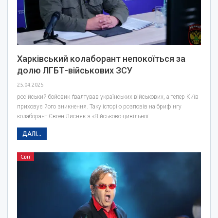
Харківський колаборант непокоїться за
долю ЛГБТ-військових ЗСУ
25.04.2025
російський бойовик ґвалтував українських військових, а тепер Київ
приховує його зникнення. Таку історію розповів на брифінгу
колаборант Євген Лисняк з «Військово-цивільної…
ДАЛІ...
Світ