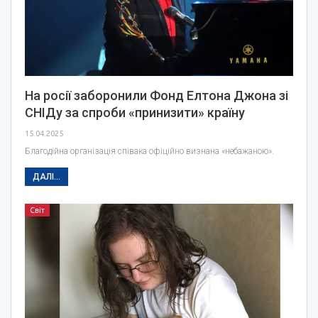
На росії заборонили Фонд Елтона Джона зі
СНІДу за спроби «принизити» країну
15.04.2025
Благодійна організація співака офіційно визнана «небажаною».
ДАЛІ...
Світ