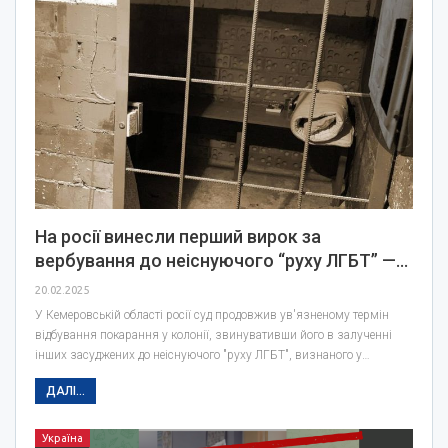
На росії винесли перший вирок за
вербування до неіснуючого “руху ЛГБТ” —…
20.02.2025
У Кемеровській області росії суд продовжив ув'язненому термін
відбування покарання у колонії, звинувативши його в залученні
інших засуджених до неіснуючого "руху ЛГБТ", визнаного у…
ДАЛІ...
Україна