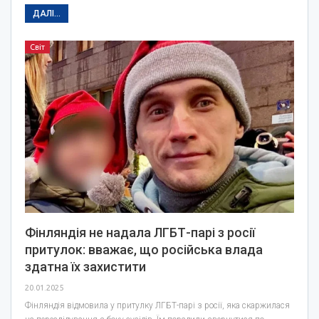
ДАЛІ...
Світ
Фінляндія не надала ЛГБТ-парі з росії
притулок: вважає, що російська влада
здатна їх захистити
20.01.2025
Фінляндія відмовила у притулку ЛГБТ-парі з росії, яка скаржилася