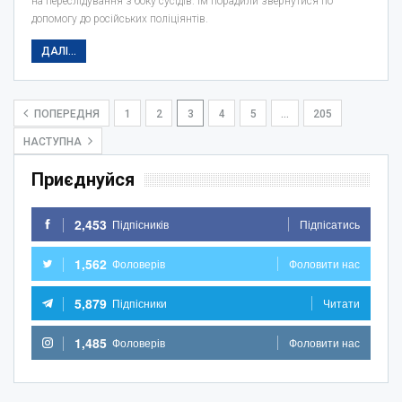
на переслідування з боку сусідів. Їм порадили звернутися по
допомогу до російських поліціянтів.
ДАЛІ...
ПОПЕРЕДНЯ
1
2
3
4
5
…
205
НАСТУПНА
Приєднуйся
2,453
Підпісників
Підпісатись
1,562
Фоловерів
Фоловити нас
5,879
Підпісники
Читати
1,485
Фоловерів
Фоловити нас