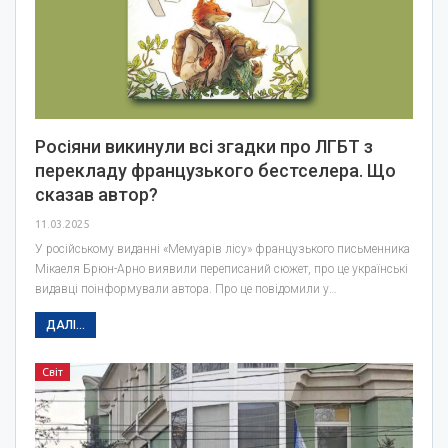
Росіяни викинули всі згадки про ЛГБТ з
перекладу французького бестселера. Що
сказав автор?
11.03.2025
У російському виданні «Мемуарів лісу» французького письменника
Мікаеля Брюн-Арно виявили переписаний сюжет, про це українські
видавці поінформували автора. Про це повідомили у…
ДАЛІ...
Світ