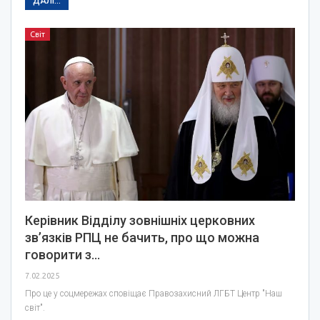
ДАЛІ...
Світ
Керівник Відділу зовнішніх церковних
зв’язків РПЦ не бачить, про що можна
говорити з…
7.02.2025
Про це у соцмережах сповіщає Правозахисний ЛГБТ Центр "Наш
світ".