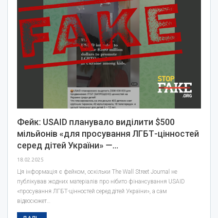
Фейк: USAID планувало виділити $500
мільйонів «для просування ЛГБТ-цінностей
серед дітей України» —…
18.02.2025
Ця інформація є фейком, оскільки The Wall Street Journal не
публікував жодних матеріалів про нібито фінансування USAID
«просування ЛГБТ-цінностей серед дітей України», а сам
відеосюжет…