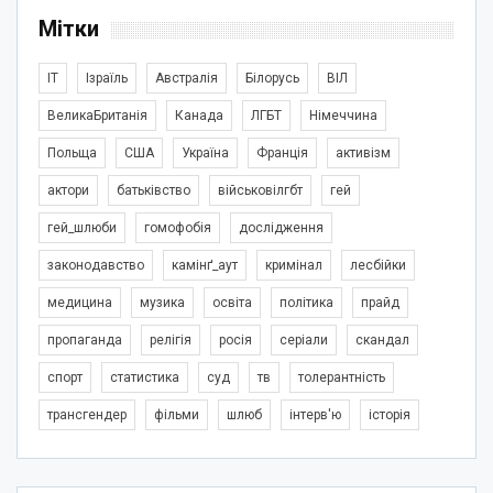
Мітки
IT
Ізраїль
Австралія
Білорусь
ВІЛ
ВеликаБританія
Канада
ЛГБТ
Німеччина
Польща
США
Україна
Франція
активізм
актори
батьківство
військовілгбт
гей
гей_шлюби
гомофобія
дослідження
законодавство
камінґ_аут
кримінал
лесбійки
медицина
музика
освіта
політика
прайд
пропаганда
релігія
росія
серіали
скандал
спорт
статистика
суд
тв
толерантність
трансгендер
фільми
шлюб
інтерв'ю
історія