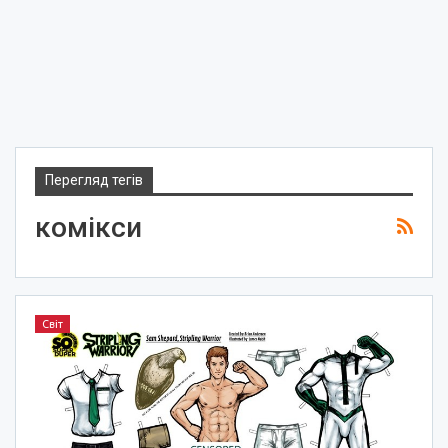
Перегляд тегів
комікси
Світ