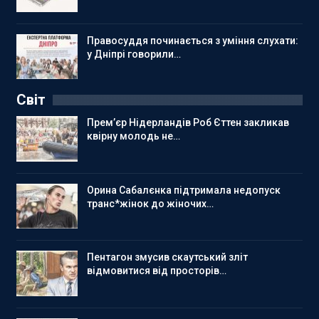
Правосуддя починається з уміння слухати:
у Дніпрі говорили…
Світ
Прем’єр Нідерландів Роб Єттен закликав
квірну молодь не…
Орина Сабалєнка підтримала недопуск
транс*жінок до жіночих…
Пентагон змусив скаутський зліт
відмовитися від просторів…