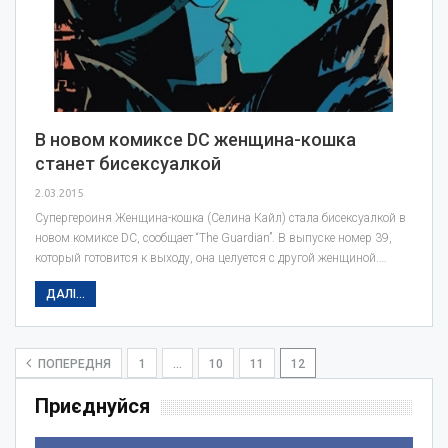
В новом комиксе DC женщина-кошка
станет бисексуалкой
2.03.2015
Супергероиня Женщина-кошка (Селина Кайл) стала бисексуалкой в
новом комиксе DC, сообщает “The Guardian”. В выпуске номер 39,
который готовится к выходу, она целуется с другой женщиной.…
ДАЛІ...
ПОПЕРЕДНЯ
1
…
10
11
12
Приєднуйся