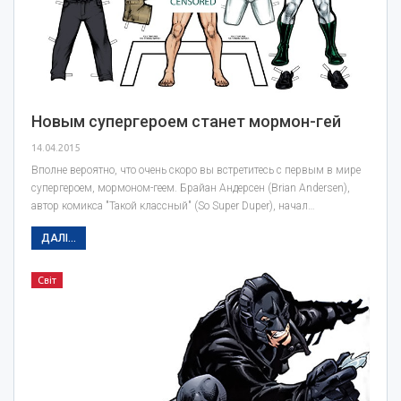
Новым супергероем станет мормон-гей
14.04.2015
Вполне вероятно, что очень скоро вы встретитесь с первым в мире
супергероем, мормоном-геем. Брайан Андерсен (Brian Andersen),
автор комикса "Такой классный" (So Super Duper), начал…
ДАЛІ...
Світ