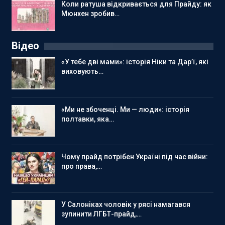
Коли ратуша відкривається для Прайду: як
Мюнхен зробив…
Відео
«У тебе дві мами»: історія Ніки та Дар’ї, які
виховують…
«Ми не збоченці. Ми — люди»: історія
полтавки, яка…
Чому прайд потрібен Україні під час війни:
про права,…
У Салоніках чоловік у рясі намагався
зупинити ЛГБТ-прайд,…