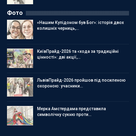
Фото
«Нашим Купідоном був Бог»: історія двох
колишніх черниць,…
КиївПрайд-2026 та «хода за традиційні
цінності»: дві акції,…
ЛьвівПрайд-2026 пройшов під посиленою
охороною: учасники…
Мерка Амстердама представила
символічну сукню проти…