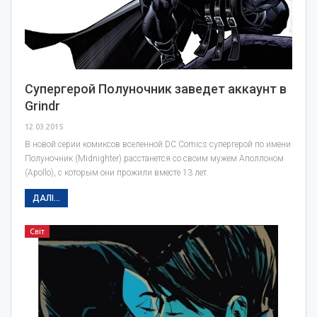
Супергерой Полуночник заведет аккаунт в
Grindr
12.03.2015
В новой серии комиксов вселенной DC Comics супергерой по имени
Полуночник (Midnighter) расстанется со своим мужем Аполлоном
(Apollo), с которым они прожили вместе 13 лет.
ДАЛІ...
Світ