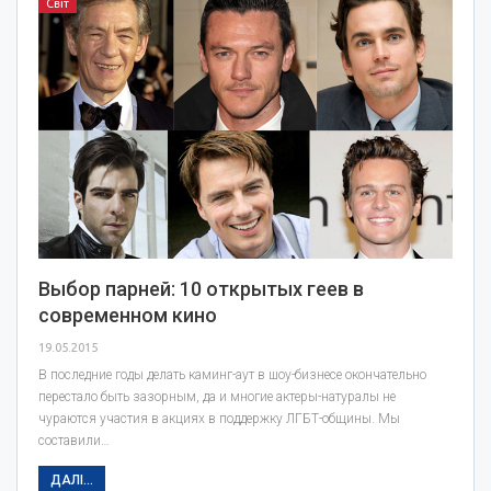
Світ
Выбор парней: 10 открытых геев в
современном кино
19.05.2015
В последние годы делать каминг-аут в шоу-бизнесе окончательно
перестало быть зазорным, да и многие актеры-натуралы не
чураются участия в акциях в поддержку ЛГБТ-общины. Мы
составили…
ДАЛІ...