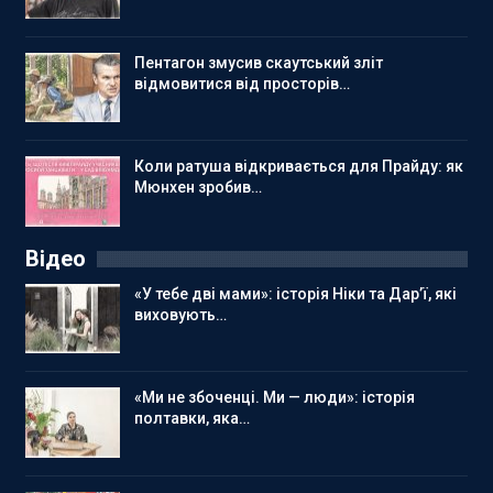
Пентагон змусив скаутський зліт
відмовитися від просторів…
Коли ратуша відкривається для Прайду: як
Мюнхен зробив…
Відео
«У тебе дві мами»: історія Ніки та Дар’ї, які
виховують…
«Ми не збоченці. Ми — люди»: історія
полтавки, яка…