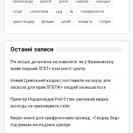
пропаганда
релігія
росія
серіали
скандал
спорт
статистика
суд
тв
толерантність
трансгендер
фільми
шлюб
інтерв'ю
історія
Останні записи
Рік місця, де можна не ховатися: як у Франківську
живе перший ЛГБТ+ ком’юніті-центр
Новий Цивільний кодекс поставили на паузу, але
загроза для прав ЛГБТІК+ людей залишається
Прем’єр Нідерландів Роб Єттен закликав квірну
молодь не приховувати себе
Квірні книги для прифронтових громад: «Гендер Зед»
підтримає молодіжні центри