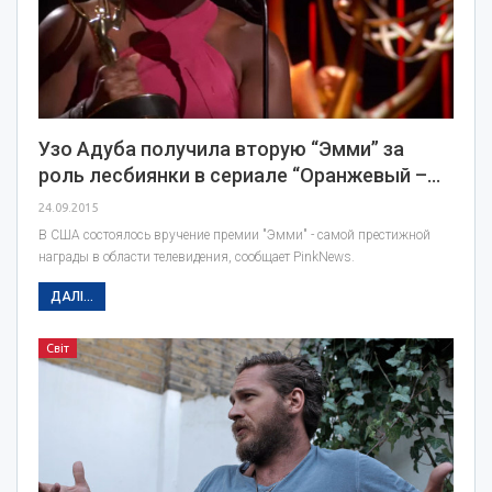
Узо Адуба получила вторую “Эмми” за
роль лесбиянки в сериале “Оранжевый –…
24.09.2015
В США состоялось вручение премии "Эмми" - самой престижной
награды в области телевидения, сообщает PinkNews.
ДАЛІ...
Світ