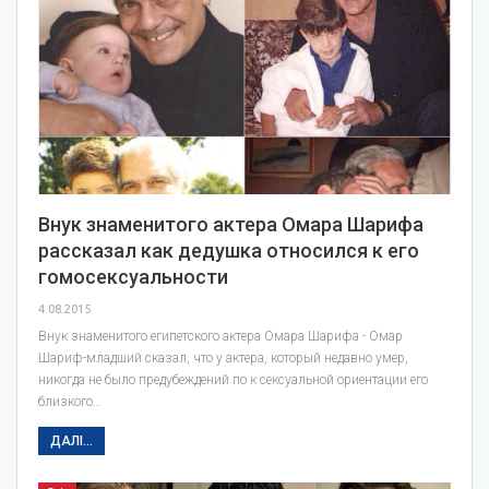
Внук знаменитого актера Омара Шарифа
рассказал как дедушка относился к его
гомосексуальности
4.08.2015
Внук знаменитого египетского актера Омара Шарифа - Омар
Шариф-младший сказал, что у актера, который недавно умер,
никогда не было предубеждений по к сексуальной ориентации его
близкого…
ДАЛІ...