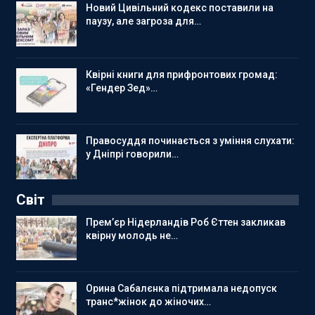
Новий Цивільний кодекс поставили на
паузу, але загроза для…
Квірні книги для прифронтових громад:
«Гендер Зед»…
Правосуддя починається з уміння слухати:
у Дніпрі говорили…
Світ
Прем’єр Нідерландів Роб Єттен закликав
квірну молодь не…
Орина Сабалєнка підтримала недопуск
транс*жінок до жіночих…