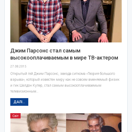
Джим Парсонс стал самым
высокооплачиваемым в мире ТВ-актером
27.08.2015
Открытый гей Джим Парсонс, звезда ситкома «Теория большого
взрыва», который известен миру как не совсем вменяемый физик
и гик Шелдон Купер, стал самым высокооплачиваемым
телевизионным…
ДАЛІ...
Світ