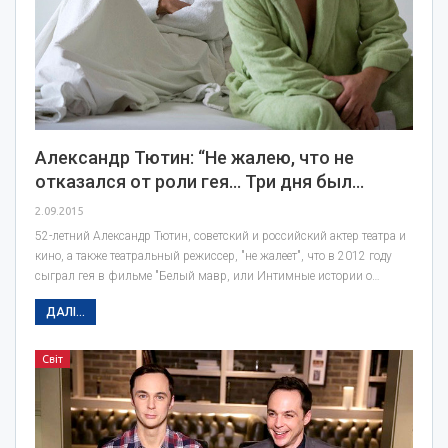
Александр Тютин: “Не жалею, что не
отказался от роли гея… Три дня был…
2.09.2015
52-летний Александр Тютин, советский и российский актер театра и
кино, а также театральный режиссер, "не жалеет", что в 2012 году
сыграл гея в фильме "Белый мавр, или Интимные истории о…
ДАЛІ...
Світ