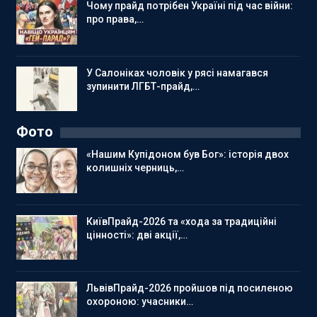
Чому прайд потрібен Україні під час війни:
про права,…
У Салоніках чоловік у рясі намагався
зупинити ЛГБТ-прайд,…
Фото
«Нашим Купідоном був Бог»: історія двох
колишніх черниць,…
КиївПрайд-2026 та «хода за традиційні
цінності»: дві акції,…
ЛьвівПрайд-2026 пройшов під посиленою
охороною: учасники…