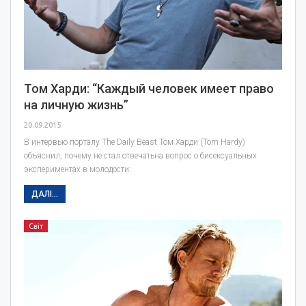
Том Харди: “Каждый человек имеет право
на личную жизнь”
20.09.2015
В интервью порталу The Daily Beast Том Харди (Tom Hardy)
объяснил, почему не стал отвечатьна вопрос о бисексуальных
экспериментах в молодости:
ДАЛІ...
Світ