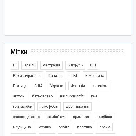
Мітки
IT
Ізраїль
Австралія
Білорусь
ВІЛ
ВеликаБританія
Канада
ЛГБТ
Німеччина
Польща
США
Україна
Франція
активізм
актори
батьківство
військовілгбт
гей
гей_шлюби
гомофобія
дослідження
законодавство
камінґ_аут
кримінал
лесбійки
медицина
музика
освіта
політика
прайд