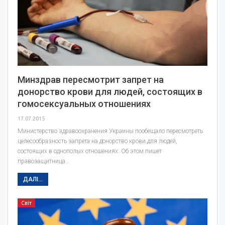
Минздрав пересмотрит запрет на
донорство крови для людей, состоящих в
гомосексуальных отношениях
17.07.2015
Министерство здравоохранения Украины пообещало пересмотреть
целесообразность запрета на донорство крови для людей,
состоящих в однополых отношениях. Об этом пишет
правозащитница…
ДАЛІ...
Світ