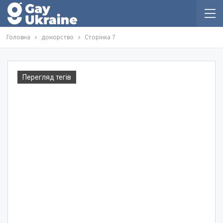
Головна
донорство
Сторінка 7
Перегляд тегів