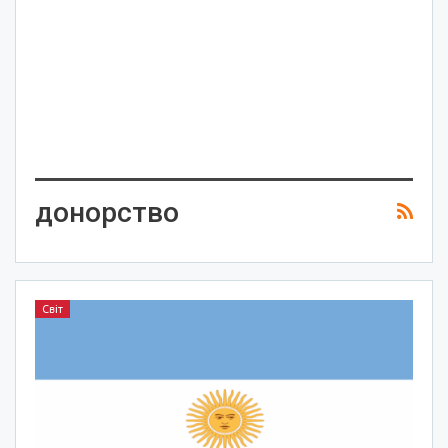
донорство
Світ