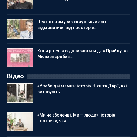
Пентагон змусив скаутський зліт
відмовитися від просторів…
Коли ратуша відкривається для Прайду: як
Мюнхен зробив…
Відео
«У тебе дві мами»: історія Ніки та Дар’ї, які
виховують…
«Ми не збоченці. Ми — люди»: історія
полтавки, яка…