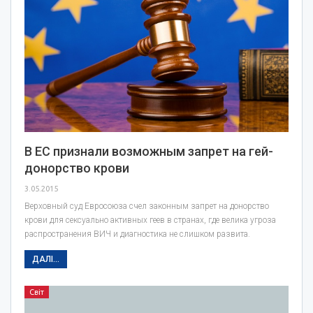
В ЕС признали возможным запрет на гей-
донорство крови
3.05.2015
Верховный суд Евросоюза счел законным запрет на донорство
крови для сексуально активных геев в странах, где велика угроза
распространения ВИЧ и диагностика не слишком развита.
ДАЛІ...
Світ