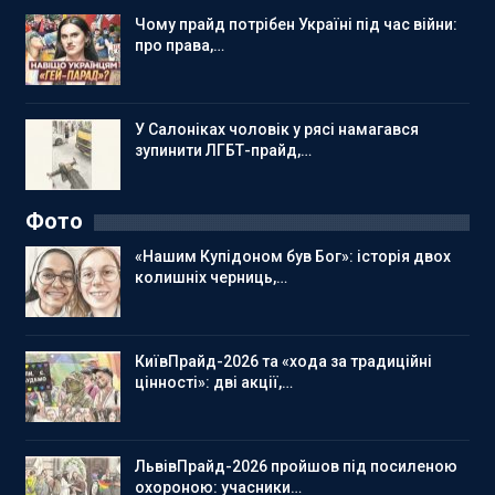
Чому прайд потрібен Україні під час війни:
про права,…
У Салоніках чоловік у рясі намагався
зупинити ЛГБТ-прайд,…
Фото
«Нашим Купідоном був Бог»: історія двох
колишніх черниць,…
КиївПрайд-2026 та «хода за традиційні
цінності»: дві акції,…
ЛьвівПрайд-2026 пройшов під посиленою
охороною: учасники…