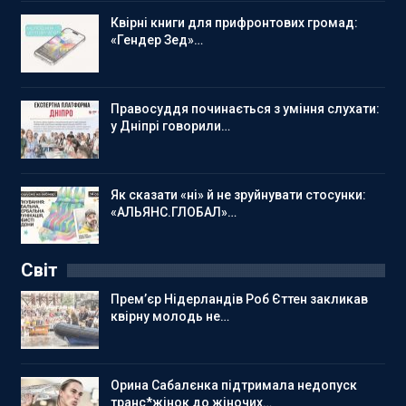
Квірні книги для прифронтових громад:
«Гендер Зед»…
Правосуддя починається з уміння слухати:
у Дніпрі говорили…
Як сказати «ні» й не зруйнувати стосунки:
«АЛЬЯНС.ГЛОБАЛ»…
Світ
Прем’єр Нідерландів Роб Єттен закликав
квірну молодь не…
Орина Сабалєнка підтримала недопуск
транс*жінок до жіночих…