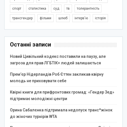
спорт
статистика
суд
тв
толерантність
трансгендер
фільми
шлюб
інтерв'ю
історія
Останні записи
Новий Цивільний кодекс поставили на паузу, але
загроза для прав ЛГБТІК+ людей залишається
Прем’єр Нідерландів Роб Єттен закликав квірну
молодь не приховувати себе
Квірні книги для прифронтових громад: «Гендер Зед»
підтримає молодіжні центри
Орина Сабалєнка підтримала недопуск транс*жінок
до жіночих турнірів WTA