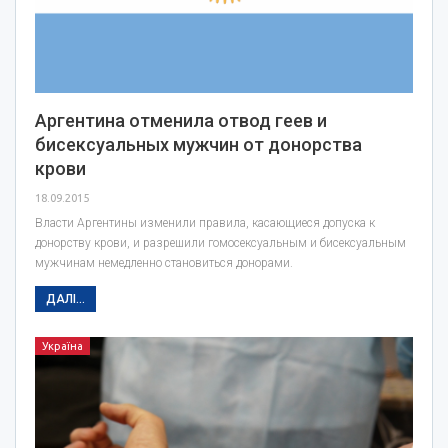
Аргентина отменила отвод геев и
бисексуальных мужчин от донорства
крови
18.09.2015
Власти Аргентины изменили правила, касающиеся допуска к
донорству крови, и разрешили гомосексуальным и бисексуальным
мужчинам немедленно становиться донорами.
ДАЛІ...
Україна