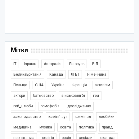
Мітки
IT
Ізраїль
Австралія
Білорусь
ВІЛ
ВеликаБританія
Канада
ЛГБТ
Німеччина
Польща
США
Україна
Франція
активізм
актори
батьківство
військовілгбт
гей
гей_шлюби
гомофобія
дослідження
законодавство
камінґ_аут
кримінал
лесбійки
медицина
музика
освіта
політика
прайд
пропаганда
релігія
росія
серіали
скандал