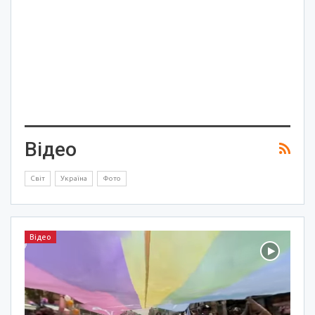
Відео
Світ
Україна
Фото
Відео