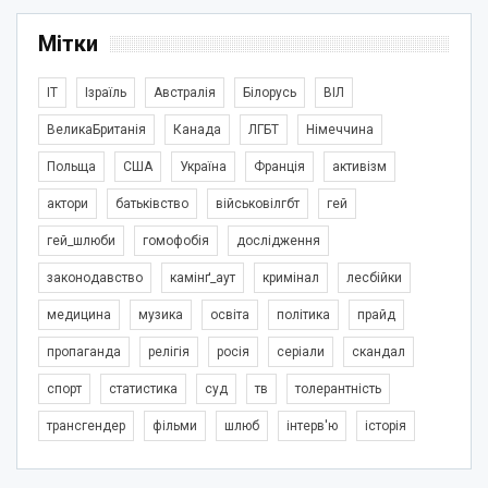
Мітки
IT
Ізраїль
Австралія
Білорусь
ВІЛ
ВеликаБританія
Канада
ЛГБТ
Німеччина
Польща
США
Україна
Франція
активізм
актори
батьківство
військовілгбт
гей
гей_шлюби
гомофобія
дослідження
законодавство
камінґ_аут
кримінал
лесбійки
медицина
музика
освіта
політика
прайд
пропаганда
релігія
росія
серіали
скандал
спорт
статистика
суд
тв
толерантність
трансгендер
фільми
шлюб
інтерв'ю
історія