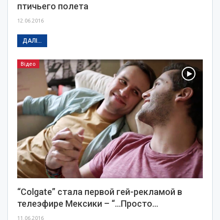
птичьего полета
12.06.2016
ДАЛІ...
Відео
“Colgate” стала первой гей-рекламой в
телеэфире Мексики – “…Просто…
11.06.2016