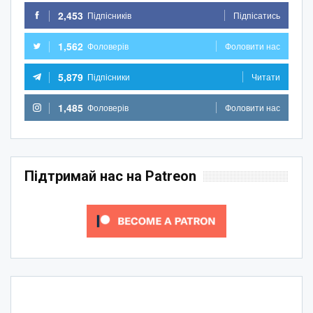
2,453
Підпісників
Підпісатись
1,562
Фоловерів
Фоловити нас
5,879
Підпісники
Читати
1,485
Фоловерів
Фоловити нас
Підтримай нас на Patreon