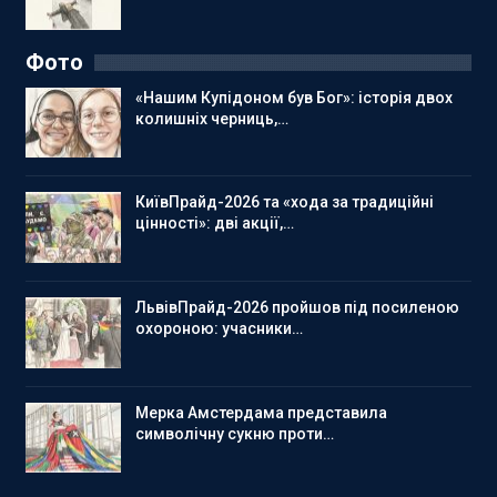
Фото
«Нашим Купідоном був Бог»: історія двох
колишніх черниць,…
КиївПрайд-2026 та «хода за традиційні
цінності»: дві акції,…
ЛьвівПрайд-2026 пройшов під посиленою
охороною: учасники…
Мерка Амстердама представила
символічну сукню проти…