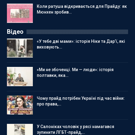
Коли ратуша відкривається для Прайду: як
Мюнхен зробив…
Відео
«У тебе дві мами»: історія Ніки та Дар’ї, які
виховують…
«Ми не збоченці. Ми — люди»: історія
полтавки, яка…
Чому прайд потрібен Україні під час війни:
про права,…
У Салоніках чоловік у рясі намагався
зупинити ЛГБТ-прайд,…