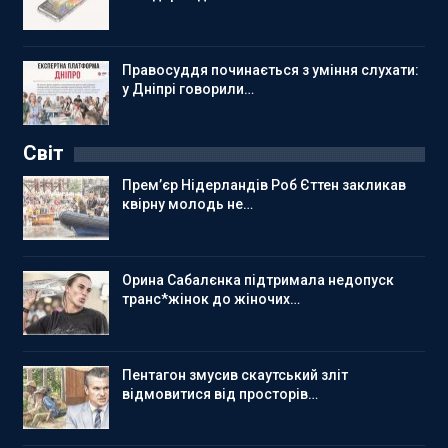
Правосуддя починається з уміння слухати:
у Дніпрі говорили…
Світ
Прем’єр Нідерландів Роб Єттен закликав
квірну молодь не…
Орина Сабалєнка підтримала недопуск
транс*жінок до жіночих…
Пентагон змусив скаутський зліт
відмовитися від просторів…