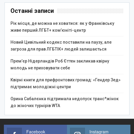
Останні записи
Рік місця, де можна не ховатися: як у Франківську
живе перший ЛГБТ+ ком’юніті-центр
Новий Цивільний кодекс поставили на паузу, але
загроза для прав ЛГБТІК+ людей залишається
Прем’єр Нідерландів Роб Єттен закликав квірну
молодь не приховувати себе
Квірні книги для прифронтових громад: «Гендер Зед»
підтримає молодіжні центри
Орина Сабалєнка підтримала недопуск транс*жінок
до жіночих турнірів WTA
Facebook
Instagram