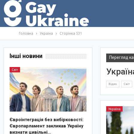
Головна
Україна
Сторінка 531
Інші новини
Перегляд ка
Україн
Світ
Відео
Світ
Україна
Євроінтеграція без вибірковості:
Європарламент закликав Україну
визнати цивільні…