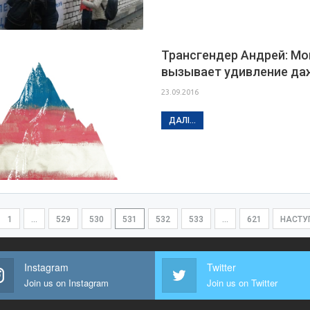
Трансгендер Андрей: Мо
вызывает удивление даж
23.09.2016
ДАЛІ...
1
…
529
530
531
532
533
…
621
НАСТУ
Instagram
Twitter
Join us on Instagram
Join us on Twitter