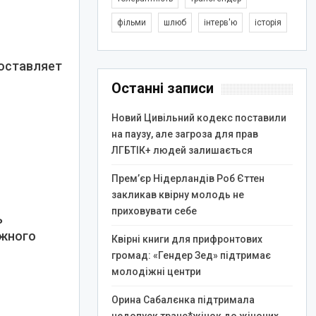
фільми
шлюб
інтерв'ю
історія
доставляет
Останні записи
и
Новий Цивільний кодекс поставили
на паузу, але загроза для прав
ЛГБТІК+ людей залишається
Прем’єр Нідерландів Роб Єттен
закликав квірну молодь не
приховувати себе
ь
ожного
Квірні книги для прифронтових
громад: «Гендер Зед» підтримає
молодіжні центри
Орина Сабалєнка підтримала