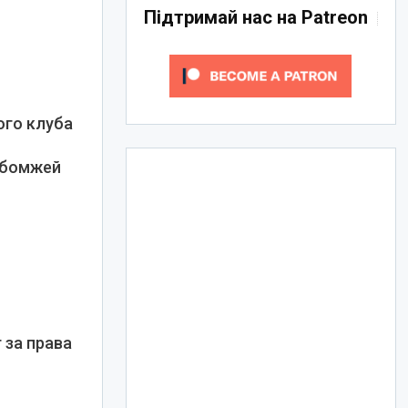
Підтримай нас на Patreon
ого клуба
и бомжей
 за права