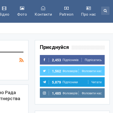
Відео
Фото
Контакти
Patreon
Про нас
Приєднуйся
2,453
Підпісників
Підпісатись
1,562
Фоловерів
Фоловити нас
5,879
Підпісники
Читати
но Рада
1,485
Фоловерів
Фоловити нас
ртнерства