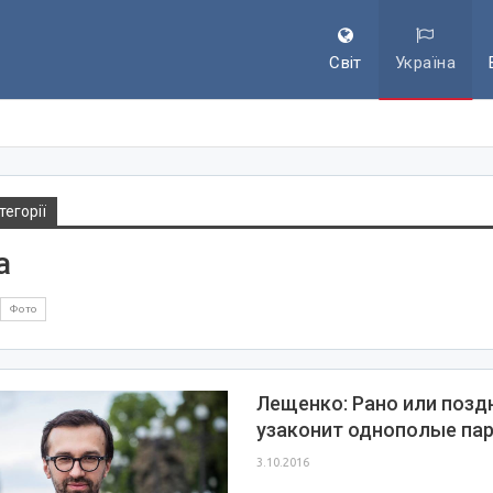
Світ
Україна
тегорії
а
Фото
Лещенко: Рано или позд
узаконит однополые па
3.10.2016