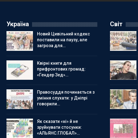
Україна
Світ
Новий Цивільний кодекс
поставили на паузу, але
загроза для…
Квірні книги для
прифронтових громад:
«Гендер Зед»…
Правосуддя починається з
уміння слухати: у Дніпрі
говорили…
Як сказати «ні» й не
зруйнувати стосунки:
«АЛЬЯНС.ГЛОБАЛ»…