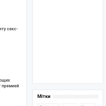
ту секс-
ающих
т премией
Мітки