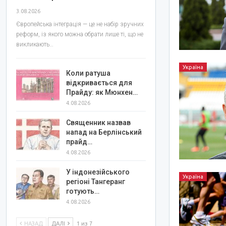
3.08.2026
Європейська інтеграція — це не набір зручних
реформ, із якого можна обрати лише ті, що не
викликають…
Україна
Коли ратуша
відкривається для
Прайду: як Мюнхен…
4.08.2026
Священник назвав
напад на Берлінський
прайд…
4.08.2026
У індонезійського
Україна
регіоні Тангеранг
готують…
4.08.2026
НАЗАД
ДАЛІ
1 из 7