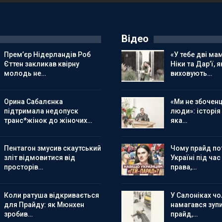
Відео
Прем’єр Нідерландів Роб
«У тебе дві мам
Єттен закликав квірну
Ніки та Дар’ї, я
молодь не…
виховують…
Орина Сабалєнка
«Ми не збоченц
підтримала недопуск
люди»: історія
транс*жінок до жіночих…
яка…
Пентагон змусив скаутський
Чому прайд по
зліт відмовитися від
Україні під час
просторів…
права,…
Коли ратуша відкривається
У Салоніках чол
для Прайду: як Мюнхен
намагався зуп
зробив…
прайд,…