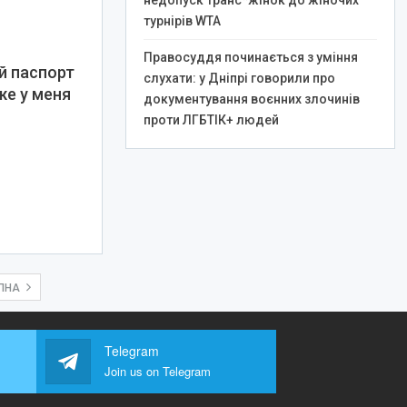
недопуск транс*жінок до жіночих
турнірів WTA
Правосуддя починається з уміння
й паспорт
слухати: у Дніпрі говорили про
е у меня
документування воєнних злочинів
проти ЛГБТІК+ людей
ПНА
Telegram
Join us on Telegram