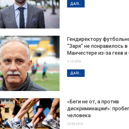
ДАЛІ...
Гендиректору футбольн
“Заря” не понравилось в
Манчестере из-за геев 
3.10.2016
ДАЛІ...
«Беги не от, а против
дискриминации!»: пробег
человека
29.09.2016