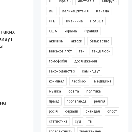
IT
Ізраїль
Австралія
Білорусь
ВІЛ
ВеликаБританія
Канада
ЛГБТ
Німеччина
Польща
 таких
США
Україна
Франція
живут
активізм
актори
батьківство
ры
військовілгбт
гей
гей_шлюби
гомофобія
дослідження
законодавство
камінґ_аут
кримінал
лесбійки
медицина
музика
освіта
політика
прайд
пропаганда
релігія
 на
росія
серіали
скандал
спорт
статистика
суд
тв
толерантність
трансгендер