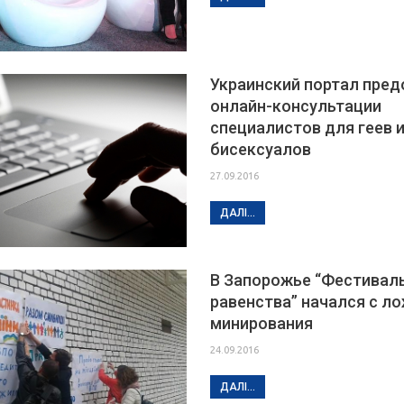
Украинский портал пре
онлайн-консультации
специалистов для геев 
бисексуалов
27.09.2016
ДАЛІ...
В Запорожье “Фестивал
равенства” начался с л
минирования
24.09.2016
ДАЛІ...