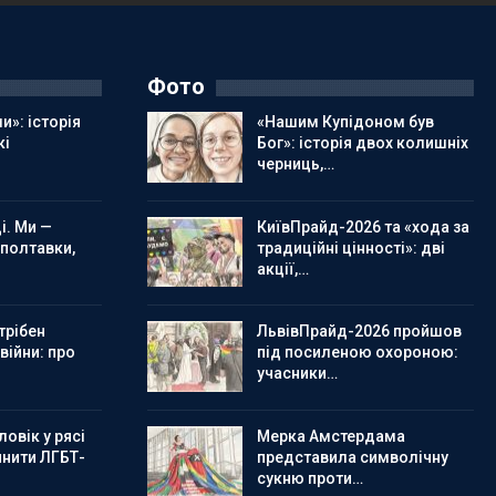
Фото
и»: історія
«Нашим Купідоном був
кі
Бог»: історія двох колишніх
черниць,…
і. Ми —
КиївПрайд-2026 та «хода за
 полтавки,
традиційні цінності»: дві
акції,…
трібен
ЛьвівПрайд-2026 пройшов
 війни: про
під посиленою охороною:
учасники…
овік у рясі
Мерка Амстердама
инити ЛГБТ-
представила символічну
сукню проти…