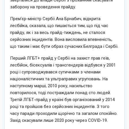
заборону на проведення прайду.
Прем’єр-міністр Сербії Ана Брнабич, відкрита
лесбійка, сказала, що пишається тим, що під час
прайду, як і за весь прайд-тиждень, не сталося
серйозних інцидентів. Вона висловила впевненість,
що таким і має бути образ сучасних Белграда і Сербії.
Перший ЛГБТ+ прайд у Сербії на захист прав геїв,
лесбійок, бісексуалів і трансгендерів відбувся у 2001
році і супроводжувався сутичками з членами
націоналістичних та ультраправих угруповань. На
наступному марші, 2010 року, насильство
повторилося, тоді постраждали понад сто людей.
Третій ЛГБТ-прайд у країні був організований у 2014
році та пройшов без серйозних інцидентів. З того
часу паради проходили щорічно та загалом спокійно.
Захід скасували лише 2020 року через COVID-19.