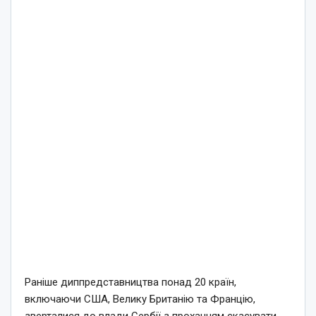
Раніше диппредставництва понад 20 країн,
включаючи США, Велику Британію та Францію,
зверталися до влади Сербії з проханням скасувати