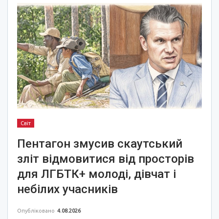
Світ
Пентагон змусив скаутський
зліт відмовитися від просторів
для ЛГБТК+ молоді, дівчат і
небілих учасників
Опубліковано
4.08.2026