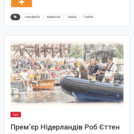
гомофобія
кримінал
прайд
Сербія
Світ
Прем’єр Нідерландів Роб Єттен