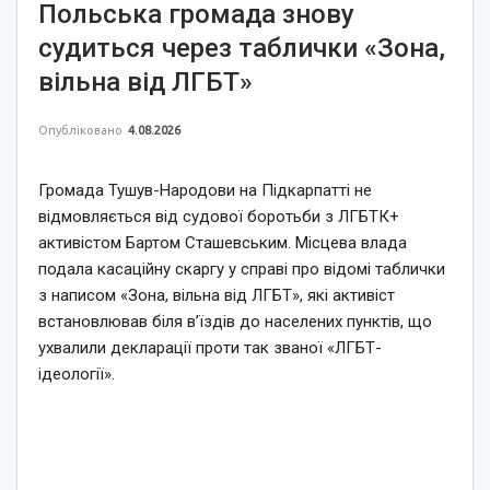
Польська громада знову
судиться через таблички «Зона,
вільна від ЛГБТ»
Опубліковано
4.08.2026
Громада Тушув-Народови на Підкарпатті не
відмовляється від судової боротьби з ЛГБТК+
активістом Бартом Сташевським. Місцева влада
подала касаційну скаргу у справі про відомі таблички
з написом «Зона, вільна від ЛГБТ», які активіст
встановлював біля в’їздів до населених пунктів, що
ухвалили декларації проти так званої «ЛГБТ-
ідеології».