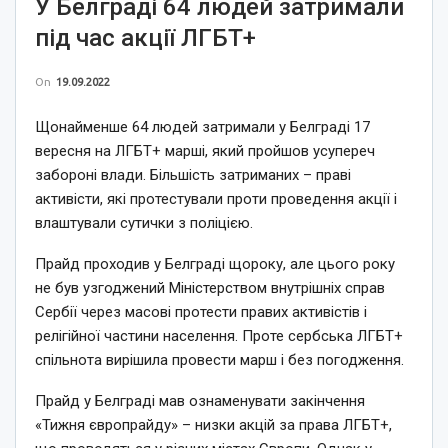
У Белграді 64 людей затримали
під час акції ЛГБТ+
On
19.09.2022
Щонайменше 64 людей затримали у Белграді 17
вересня на ЛГБТ+ марші, який пройшов усупереч
забороні влади. Більшість затриманих – праві
активісти, які протестували проти проведення акції і
влаштували сутички з поліцією.
Прайд проходив у Белграді щороку, але цього року
не був узгоджений Міністерством внутрішніх справ
Сербії через масові протести правих активістів і
релігійної частини населення. Проте сербська ЛГБТ+
спільнота вирішила провести марш і без погодження.
Прайд у Белграді мав ознаменувати закінчення
«Тижня європрайду» – низки акцій за права ЛГБТ+,