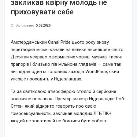
закликав квірну молодь не
приховувати себе
Опубліковано
5.08.2026
Амстердамський Canal Pride цього року знову
перетворив міські канали на велике веселкове свято.
Десятки яскраво оформлених човнів, музика, тисячі
прапорів і близько пів мільйона глядачів — саме так
виглядав один із головних заходів WorldPride, який
уперше проходить у Нідерландах.
Та за святковою атмосферою стояло й серйозне
політичне послання. Прем’єр-міністр Нідерландів Роб
Єттен, який відкрито говорить про свою
гомосексуальність, закликав молодих ЛГБТІК+
людей не ховатися й не боятися бути собою.