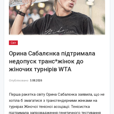
Світ
Орина Сабалєнка підтримала
недопуск транс*жінок до
жіночих турнірів WTA
Опубліковано
5.08.2026
Перша ракетка світу Орина Сабалєнка заявила, що не
хотіла б змагатися з трансгендерними жінками на
турнірах Жіночої тенісної асоціації. Тенісистка
підтримала запровадження генетичного тестування