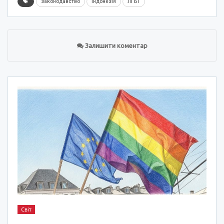
законодавство
Індонезія
ЛГБТ
Залишити коментар
Світ