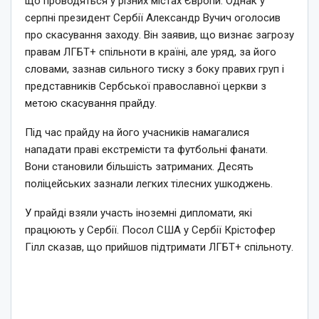
що проводяться у різних містах Європи. Однак у
серпні президент Сербії Александр Вучич оголосив
про скасування заходу. Він заявив, що визнає загрозу
правам ЛГБТ+ спільноти в країні, але уряд, за його
словами, зазнав сильного тиску з боку правих груп і
представників Сербської православної церкви з
метою скасування прайду.
Під час прайду на його учасників намагалися
нападати праві екстремісти та футбольні фанати.
Вони становили більшість затриманих. Десять
поліцейських зазнали легких тілесних ушкоджень.
У прайді взяли участь іноземні дипломати, які
працюють у Сербії. Посол США у Сербії Крістофер
Гілл сказав, що прийшов підтримати ЛГБТ+ спільноту.