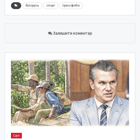
Білорусь
спорт
трансфобія
Залишити коментар
Світ