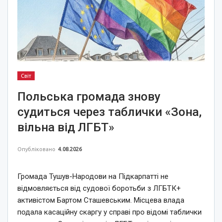
Світ
Польська громада знову
судиться через таблички «Зона,
вільна від ЛГБТ»
Опубліковано
4.08.2026
Громада Тушув-Народови на Підкарпатті не
відмовляється від судової боротьби з ЛГБТК+
активістом Бартом Сташевським. Місцева влада
подала касаційну скаргу у справі про відомі таблички