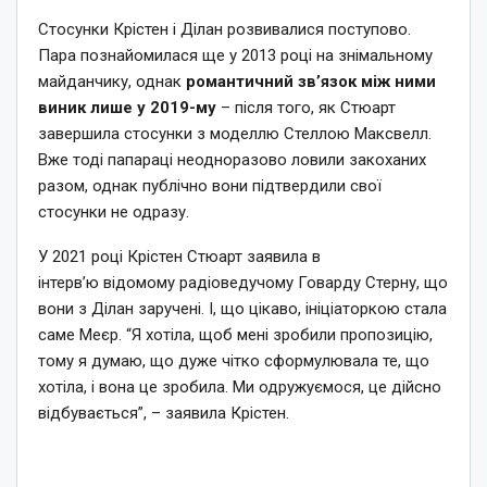
Стосунки Крістен і Ділан розвивалися поступово.
Пара познайомилася ще у 2013 році на знімальному
майданчику, однак
романтичний зв’язок між ними
виник лише у 2019-му
– після того, як Стюарт
завершила стосунки з моделлю Стеллою Максвелл.
Вже тоді папараці неодноразово ловили закоханих
разом, однак публічно вони підтвердили свої
стосунки не одразу.
У 2021 році Крістен Стюарт заявила в
інтерв’ю відомому радіоведучому Говарду Стерну, що
вони з Ділан заручені. І, що цікаво, ініціаторкою стала
саме Меєр. “Я хотіла, щоб мені зробили пропозицію,
тому я думаю, що дуже чітко сформулювала те, що
хотіла, і вона це зробила. Ми одружуємося, це дійсно
відбувається”, – заявила Крістен.