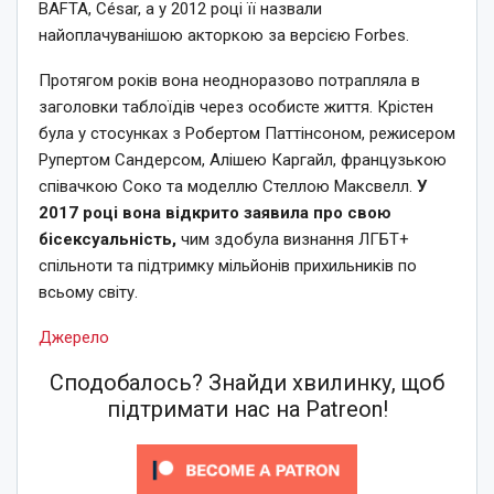
BAFTA, César, а у 2012 році її назвали
найоплачуванішою акторкою за версією Forbes.
Протягом років вона неодноразово потрапляла в
заголовки таблоїдів через особисте життя. Крістен
була у стосунках з Робертом Паттінсоном, режисером
Рупертом Сандерсом, Алішею Каргайл, французькою
співачкою Соко та моделлю Стеллою Максвелл.
У
2017 році вона відкрито заявила про свою
бісексуальність,
чим здобула визнання ЛГБТ+
спільноти та підтримку мільйонів прихильників по
всьому світу.
Джерело
Сподобалось? Знайди хвилинку, щоб
підтримати нас на Patreon!