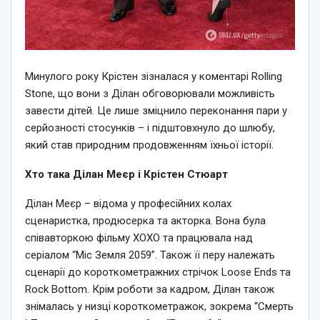
Минулого року Крістен зізналася у коментарі Rolling
Stone, що вони з Ділан обговорювали можливість
завести дітей. Це лише зміцнило переконання пари у
серйозності стосунків – і підштовхнуло до шлюбу,
який став природним продовженням їхньої історії.
Хто така Ділан Меєр і Крістен Стюарт
Ділан Меєр – відома у професійних колах
сценаристка, продюсерка та акторка. Вона була
співавторкою фільму XOXO та працювала над
серіалом “Міс Земля 2059”. Також її перу належать
сценарії до короткометражних стрічок Loose Ends та
Rock Bottom. Крім роботи за кадром, Ділан також
знімалась у низці короткометражок, зокрема “Смерть