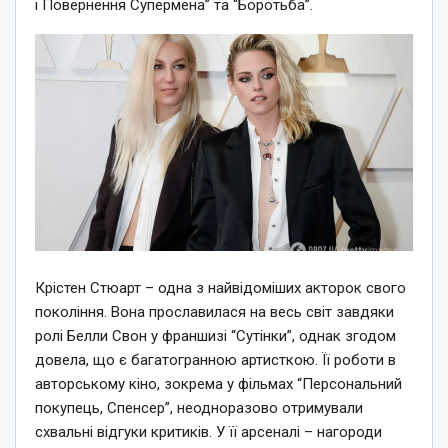
і Повернення Супермена” та “Боротьба”.
Крістен Стюарт – одна з найвідоміших акторок свого
покоління. Вона прославилася на весь світ завдяки
ролі Белли Свон у франшизі “Сутінки”, однак згодом
довела, що є багатогранною артисткою. Її роботи в
авторському кіно, зокрема у фільмах “Персональний
покупець, Спенсер”, неодноразово отримували
схвальні відгуки критиків. У її арсеналі – нагороди