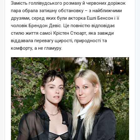
Замість голлівудського розмаху й червоних доріжок
пара обрала затишну обстановку – з найближчими
друзями, серед яких були акторка Ешлі Бенсон і її
чоловік Брендон Девіс. Це повністю відповідає
стилю життя самої Крістен Стюарт, яка завжди
віддавала перевагу щирості, природності та
комфорту, а не гламуру.