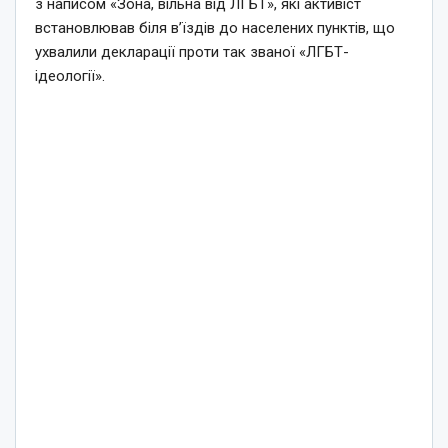
з написом «Зона, вільна від ЛГБТ», які активіст
встановлював біля в’їздів до населених пунктів, що
ухвалили декларації проти так званої «ЛГБТ-
ідеології».