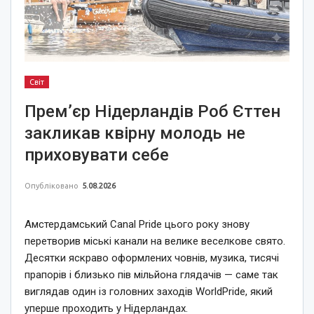
Світ
Прем’єр Нідерландів Роб Єттен
закликав квірну молодь не
приховувати себе
Опубліковано
5.08.2026
Амстердамський Canal Pride цього року знову
перетворив міські канали на велике веселкове свято.
Десятки яскраво оформлених човнів, музика, тисячі
прапорів і близько пів мільйона глядачів — саме так
виглядав один із головних заходів WorldPride, який
уперше проходить у Нідерландах.