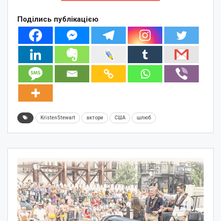
Поділись публікацією
KristenStewart
актори
США
шлюб