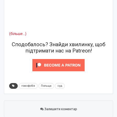
(більше…)
Сподобалось? Знайди хвилинку, щоб
підтримати нас на Patreon!
гомофобія
Польща
суд
Залишити коментар