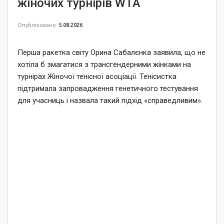
жіночих турнірів WTA
Опубліковано
5.08.2026
Перша ракетка світу Орина Сабалєнка заявила, що не
хотіла б змагатися з трансгендерними жінками на
турнірах Жіночої тенісної асоціації. Тенісистка
підтримала запровадження генетичного тестування
для учасниць і назвала такий підхід «справедливим».