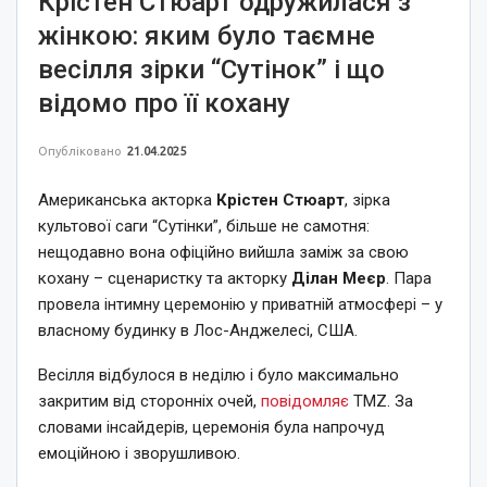
Крістен Стюарт одружилася з
жінкою: яким було таємне
весілля зірки “Сутінок” і що
відомо про її кохану
Опубліковано
21.04.2025
Американська акторка
Крістен Стюарт
, зірка
культової саги “Сутінки”, більше не самотня:
нещодавно вона офіційно вийшла заміж за свою
кохану – сценаристку та акторку
Ділан Меєр
. Пара
провела інтимну церемонію у приватній атмосфері – у
власному будинку в Лос-Анджелесі, США.
Весілля відбулося в неділю і було максимально
закритим від сторонніх очей,
повідомляє
TMZ. За
словами інсайдерів, церемонія була напрочуд
емоційною і зворушливою.