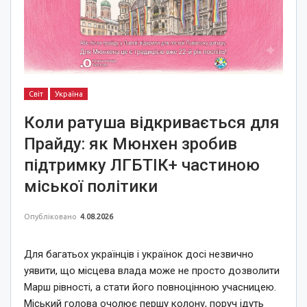
Світ
Україна
Коли ратуша відкривається для
Прайду: як Мюнхен зробив
підтримку ЛГБТІК+ частиною
міської політики
Опубліковано
4.08.2026
Для багатьох українців і українок досі незвично
уявити, що місцева влада може не просто дозволити
Марш рівності, а стати його повноцінною учасницею.
Міський голова очолює першу колону, поруч ідуть