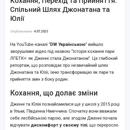
Кохання, Перехід та Прийняття:
Спільний Шлях Джонатана та
Юлії
Опубліковано
4.07.2025
На YouTube-каналі “
DW Українською
” вийшло
зворушливе відео під назвою “Історія кохання пари
ЛГБТК+: як Дженні стала Джонатаном”. Це глибокий
репортаж, що розповідає про незвичайний шлях
Джонатана та Юлії, їхню трансформацію як пари та
прийняття змін з боку родин.
Кохання, що долає зміни
Дженні та Юлія познайомилися ще у школі у 2015 році
в Ульмі, Південна Німеччина. Спочатку вони вважали
себе лесбійською парою, але згодом Дженні почала
відчувати
дискомфорт у своєму тілі
, що переросло