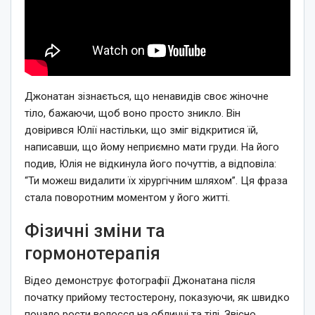
Джонатан зізнається, що ненавидів своє жіночне
тіло, бажаючи, щоб воно просто зникло. Він
довірився Юлії настільки, що зміг відкритися їй,
написавши, що йому неприємно мати груди. На його
подив, Юлія не відкинула його почуттів, а відповіла:
“Ти можеш видалити їх хірургічним шляхом”. Ця фраза
стала поворотним моментом у його житті.
Фізичні зміни та
гормонотерапія
Відео демонструє фотографії Джонатана після
початку прийому тестостерону, показуючи, як швидко
почало рости волосся на обличчі та тілі. Звісно,