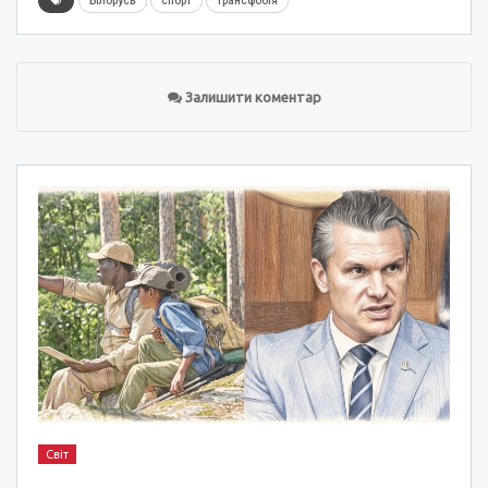
Білорусь
спорт
трансфобія
Залишити коментар
Світ