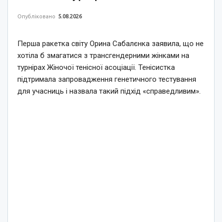
Опубліковано
5.08.2026
Перша ракетка світу Орина Сабалєнка заявила, що не
хотіла б змагатися з трансгендерними жінками на
турнірах Жіночої тенісної асоціації. Тенісистка
підтримала запровадження генетичного тестування
для учасниць і назвала такий підхід «справедливим».