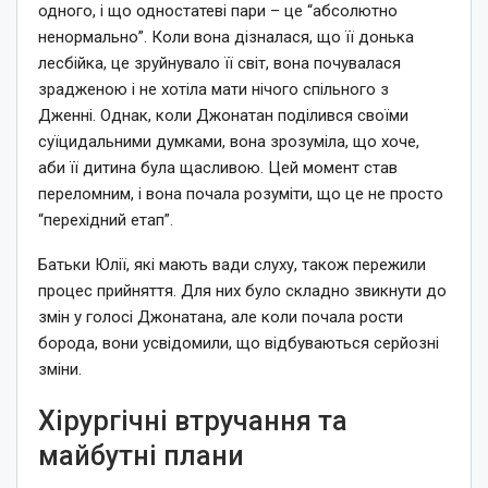
одного, і що одностатеві пари – це “абсолютно
ненормально”. Коли вона дізналася, що її донька
лесбійка, це зруйнувало її світ, вона почувалася
зрадженою і не хотіла мати нічого спільного з
Дженні. Однак, коли Джонатан поділився своїми
суїцидальними думками, вона зрозуміла, що хоче,
аби її дитина була щасливою. Цей момент став
переломним, і вона почала розуміти, що це не просто
“перехідний етап”.
Батьки Юлії, які мають вади слуху, також пережили
процес прийняття. Для них було складно звикнути до
змін у голосі Джонатана, але коли почала рости
борода, вони усвідомили, що відбуваються серйозні
зміни.
Хірургічні втручання та
майбутні плани