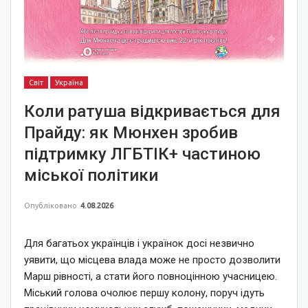
Світ
Україна
Коли ратуша відкривається для
Прайду: як Мюнхен зробив
підтримку ЛГБТІК+ частиною
міської політики
Опубліковано
4.08.2026
Для багатьох українців і українок досі незвично
уявити, що місцева влада може не просто дозволити
Марш рівності, а стати його повноцінною учасницею.
Міський голова очолює першу колону, поруч ідуть