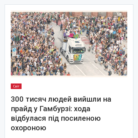
Світ
300 тисяч людей вийшли на
прайд у Гамбурзі: хода
відбулася під посиленою
охороною