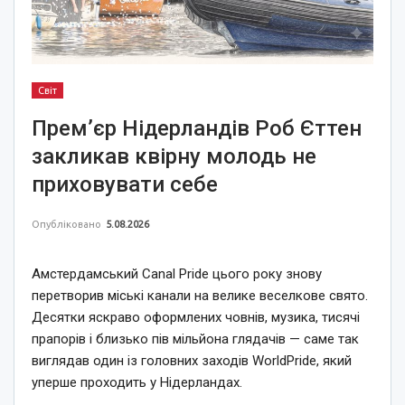
Світ
Прем’єр Нідерландів Роб Єттен
закликав квірну молодь не
приховувати себе
Опубліковано
5.08.2026
Амстердамський Canal Pride цього року знову
перетворив міські канали на велике веселкове свято.
Десятки яскраво оформлених човнів, музика, тисячі
прапорів і близько пів мільйона глядачів — саме так
виглядав один із головних заходів WorldPride, який
уперше проходить у Нідерландах.