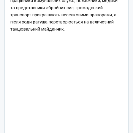
працівники комунальних служб, пожежники, медики
та представники збройних сил, громадський
транспорт прикрашають веселковими прапорами, а
після ходи ратуша перетворюється на величезний
танцювальний майданчик.