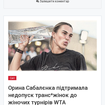
Залишити коментар
Світ
Орина Сабалєнка підтримала
недопуск транс*жінок до
жіночих турнірів WTA