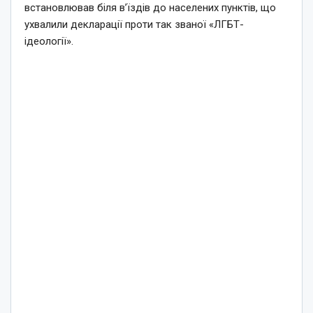
встановлював біля в’їздів до населених пунктів, що
ухвалили декларації проти так званої «ЛГБТ-
ідеології».