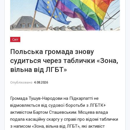
Світ
Польська громада знову
судиться через таблички «Зона,
вільна від ЛГБТ»
Опубліковано
4.08.2026
Громада Тушув-Народови на Підкарпатті не
відмовляється від судової боротьби з ЛГБТК+
активістом Бартом Сташевським. Місцева влада
подала касаційну скаргу у справі про відомі таблички
з написом «Зона, вільна від ЛГБТ», які активіст