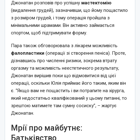
Джонатан розповів про успішну
мастектомію
(видалення грудей), зазначивши, що йому пощастило
з розміром грудей, і тому операція пройшла з
мінімальними шрамами. Він активно займається
спортом, щоб підтримувати форму.
Пара також обговорювала з лікарем можливість
фалопластики
(операції зі створення пеніса). Проте,
дізнавшись про численні ризики, зокрема втрату
оргазму та можливість неестетичного результату,
Джонатан вирішив поки що відмовитися від цієї
операції, оскільки Юлія приймає його таким, яким він
є. “Якщо вам не пощастить і ви потрапите на хірурга,
який недостатньо кваліфікований у цьому питанні, то
зрештою матимете там сумну сосиску”, – жартує
Джонатан.
Мрії про майбутнє:
Батьківство