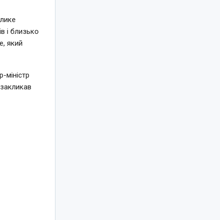
елике
в і близько
e, який
-міністр
 закликав