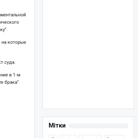
аментальной
тического
ку”.
, на которые
т суда.
ние в 1-м
е брака”.
Мітки