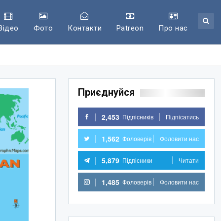
Відео
Фото
Контакти
Patreon
Про нас
Приєднуйся
2,453
Підпісників
Підпісатись
1,562
Фоловерів
Фоловити нас
5,879
Підпісники
Читати
1,485
Фоловерів
Фоловити нас