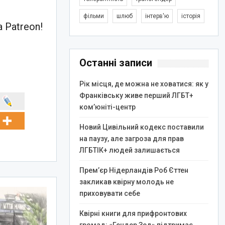
фільми
шлюб
інтерв'ю
історія
 Patreon!
Останні записи
Рік місця, де можна не ховатися: як у
Франківську живе перший ЛГБТ+
ком’юніті-центр
Новий Цивільний кодекс поставили
на паузу, але загроза для прав
ЛГБТІК+ людей залишається
Прем’єр Нідерландів Роб Єттен
закликав квірну молодь не
приховувати себе
Квірні книги для прифронтових