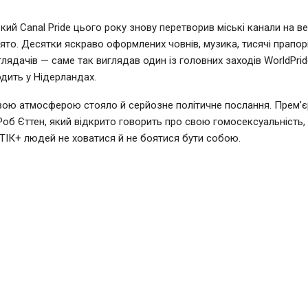
ий Canal Pride цього року знову перетворив міські канали на в
ято. Десятки яскраво оформлених човнів, музика, тисячі прапорі
глядачів — саме так виглядав один із головних заходів WorldPrid
дить у Нідерландах.
вою атмосферою стояло й серйозне політичне послання. Прем’єр
Роб Єттен, який відкрито говорить про свою гомосексуальність,
ІК+ людей не ховатися й не боятися бути собою.