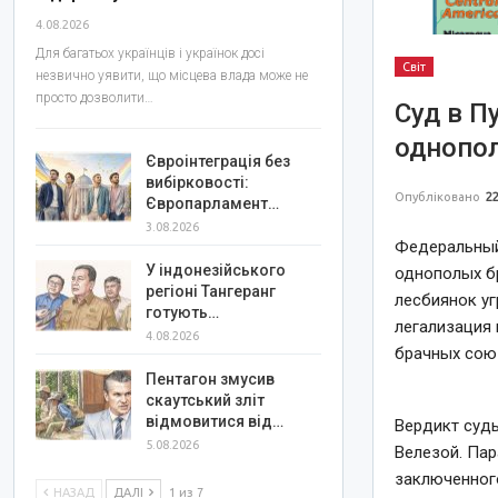
4.08.2026
Для багатьох українців і українок досі
Світ
незвично уявити, що місцева влада може не
просто дозволити…
Суд в П
однопо
Євроінтеграція без
вибірковості:
Опубліковано
22
Європарламент…
3.08.2026
Федеральный
У індонезійського
однополых бр
регіоні Тангеранг
лесбиянок у
готують…
легализация
4.08.2026
брачных сою
Пентагон змусив
скаутський зліт
відмовитися від…
Вердикт суд
5.08.2026
Велезой. Пар
заключенного
НАЗАД
ДАЛІ
1 из 7