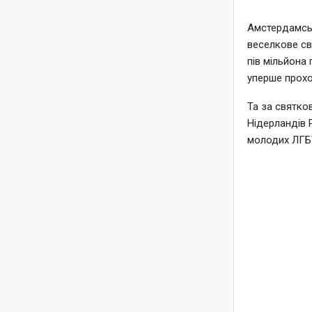
Амстердамськ
веселкове св
пів мільйона 
уперше прохо
Та за святко
Нідерландів 
молодих ЛГБТ