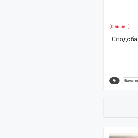
(більше…)
Сподобал
Нідерла