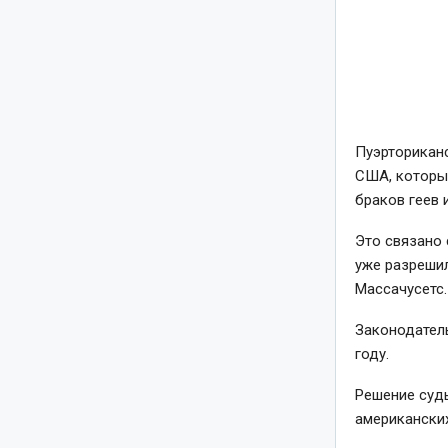
Пуэрторикан
США, которы
браков геев 
Это связано 
уже разрешил
Массачусетс.
Законодатель
году.
Решение судь
американских