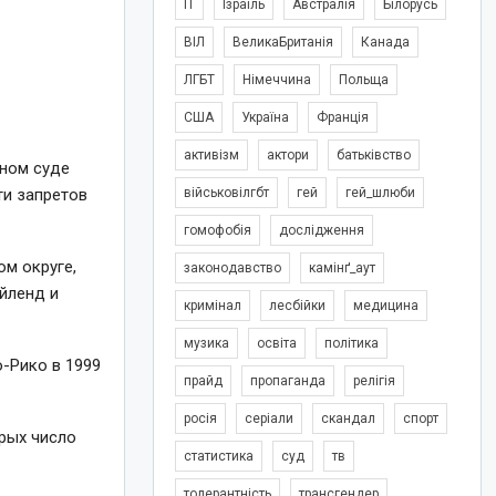
IT
Ізраїль
Австралія
Білорусь
ВІЛ
ВеликаБританія
Канада
ЛГБТ
Німеччина
Польща
США
Україна
Франція
активізм
актори
батьківство
ном суде
ти запретов
військовілгбт
гей
гей_шлюби
гомофобія
дослідження
ом округе,
законодавство
камінґ_аут
йленд и
кримінал
лесбійки
медицина
музика
освіта
політика
-Рико в 1999
прайд
пропаганда
релігія
росія
серіали
скандал
спорт
рых число
статистика
суд
тв
толерантність
трансгендер