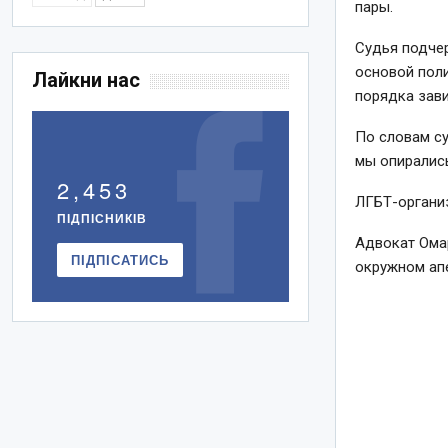
пары.
Судья подчер
основой поли
Лайкни нас
порядка зави
По словам су
мы опирались
2,453
ЛГБТ-организ
ПІДПІСНИКІВ
Адвокат Омар
ПІДПІСАТИСЬ
окружном апе