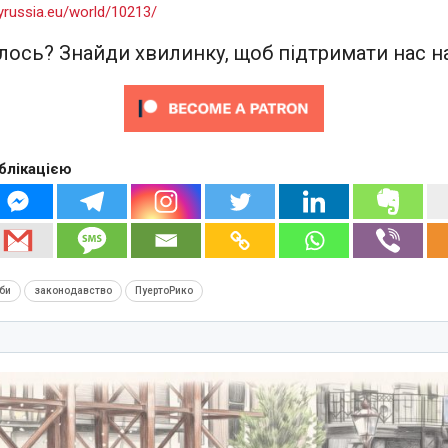
yrussia.eu/world/10213/
ось? Знайди хвилинку, щоб підтримати нас на
блікацією
би
законодавство
ПуертоРико