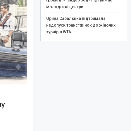
громад: «Гендер Зед» підтримає
молодіжні центри
Орина Сабалєнка підтримала
недопуск транс*жінок до жіночих
турнірів WTA
ну