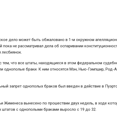
ское дело может быть обжаловано в 1-м окружном апелляцион
й пока не рассматривал дела об оспаривании конституционнос
и лесбиянок.
с тем, что все штаты, находящиеся в этом федеральном судебн
и однополые браки. К ним относятся Мэн, Нью-Гэмпшир, Род-А
ный запрет однополых браков был введен в действие в Пуэрто
и Жименеса вынесено по прошествии двух недель, в ходе кото
 штатов с однополыми браками выросло с 19 до 32.