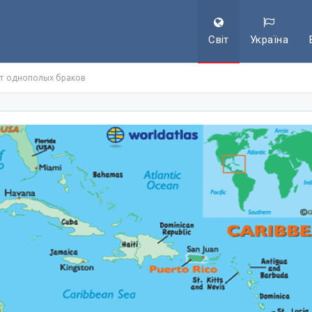
Світ
Україна
ет однополых браков