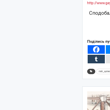
http://www.ga
Сподобал
Поділись пу
гей_шлю