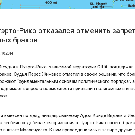
уэрто-Рико отказался отменить запре
лых браков
.10.2014
 судья в Пуэрто-Рико, зависимой территории США, поддержал 
аков. Судья Перес Жименес отметил в своем решении, что брак
грожают “фундаментальным основам политического порядка”, а
 поднимает вопрос о возможности признания полигамных и инц
зов.
ьи вынесен по делу, инициированному Адой Конде Видаль и Ив
а лесбиянок добивается признания в Пуэрто-Рико своего брака
 в штате Массачусетс. К ним присоединились и четыре другие