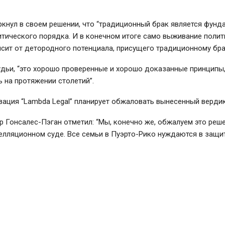
кнул в своем решении, что “традиционный брак является фунд
тического порядка. И в конечном итоге само выживание поли
сит от детородного потенциала, присущего традиционному бра
дьи, “это хорошо проверенные и хорошо доказанные принципы
 на протяжении столетий”.
ация “Lambda Legal” планирует обжаловать вынесенный вердик
 Гонсалес-Пэган отметил: “Мы, конечно же, обжалуем это реше
лляционном суде. Все семьи в Пуэрто-Рико нуждаются в защит