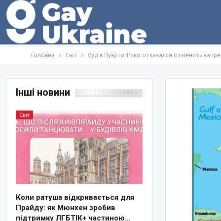
Головна
Світ
Суд в Пуэрто-Рико отказался отменить запр
Інші новини
Світ
Коли ратуша відкривається для
Прайду: як Мюнхен зробив
підтримку ЛГБТІК+ частиною…