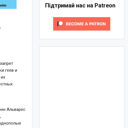
Підтримай нас на Patreon
т
запрет
и геев и
 их
естных
онн Альварес
,
 однополые