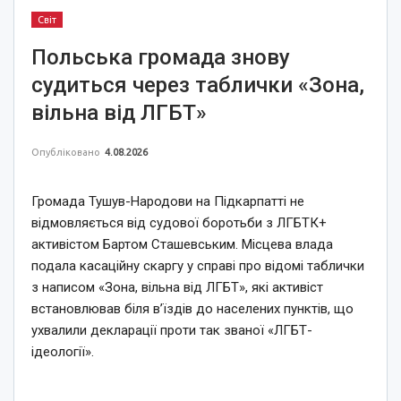
Світ
Польська громада знову
судиться через таблички «Зона,
вільна від ЛГБТ»
Опубліковано
4.08.2026
Громада Тушув-Народови на Підкарпатті не
відмовляється від судової боротьби з ЛГБТК+
активістом Бартом Сташевським. Місцева влада
подала касаційну скаргу у справі про відомі таблички
з написом «Зона, вільна від ЛГБТ», які активіст
встановлював біля в’їздів до населених пунктів, що
ухвалили декларації проти так званої «ЛГБТ-
ідеології».