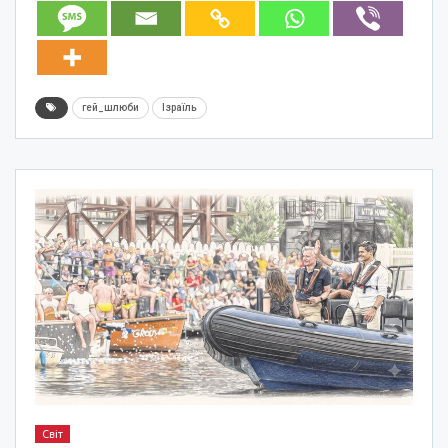
гей_шлюби
Ізраїль
Світ