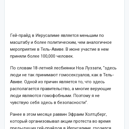
Гей-прайд в Иерусалиме является меньшим по
масштабу и более политическим, чем аналогичное
мероприятие в Тель-Авиве. В июне участие в нем
приняли более 100,000 человек.
По словам 18-летней лесбиянки Ноа Луззати, “здесь
люди не так принимают гомосексуалов, как в Тель-
Авиве. Одной из причин является то, что здесь
располагается правительство, а многие верующие
люди являются гомофобными. Поэтому я не
чувствую себя здесь в безопасности”.
Ранее в этом месяце раввин Эфраим Холтцберг,
который организовывал акции протеста во время
предыдущих гей-прайдов в Иерусалиме, грозился