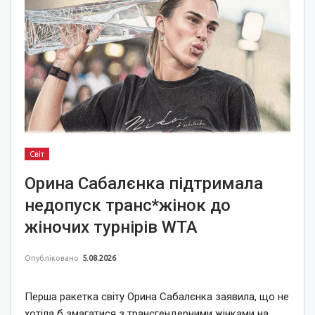
Світ
Орина Сабалєнка підтримала
недопуск транс*жінок до
жіночих турнірів WTA
Опубліковано
5.08.2026
Перша ракетка світу Орина Сабалєнка заявила, що не
хотіла б змагатися з трансгендерними жінками на