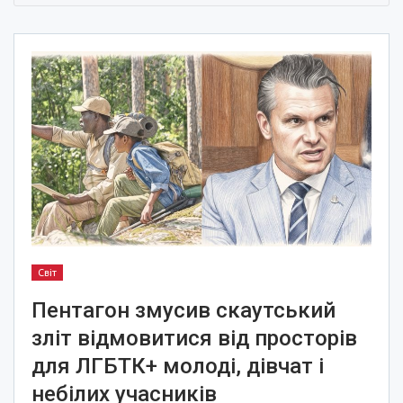
Світ
Пентагон змусив скаутський
зліт відмовитися від просторів
для ЛГБТК+ молоді, дівчат і
небілих учасників