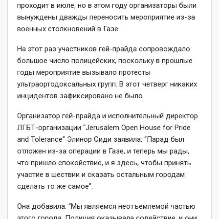
проходит в июле, но в этом году организаторы были
вынуждены дважды переносить мероприятие из-за
военных столкновений в Газе.
На этот раз участников гей-прайда сопровождало
большое число полицейских, поскольку в прошлые
годы мероприятие вызывало протесты
ультраортодоксальных групп. В этот четверг никаких
инцидентов зафиксировано не было.
Организатор гей-прайда и исполнительный директор
ЛГБТ-организации “Jerusalem Open House for Pride
and Tolerance” Элинор Сиди заявила: “Парад был
отложен из-за операции в Газе, и теперь мы рады,
что пришло спокойствие, и я здесь, чтобы принять
участие в шествии и сказать остальным городам
сделать то же самое”.
Она добавила: “Мы являемся неотъемлемой частью
этого города. Полиция оказывала содействие, и они