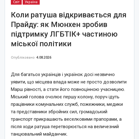
Світ
Україна
Коли ратуша відкривається для
Прайду: як Мюнхен зробив
підтримку ЛГБТІК+ частиною
міської політики
Опубліковано
4.08.2026
Для багатьох українців і українок досі незвично
уявити, що місцева влада може не просто дозволити
Марш рівності, а стати його повноцінною учасницею.
Міський голова очолює першу колону, поруч ідуть
працівники комунальних служб, пожежники, медики
та представники збройних сил, громадський
транспорт прикрашають веселковими прапорами, а
після ходи ратуша перетворюється на величезний
танцювальний майданчик.