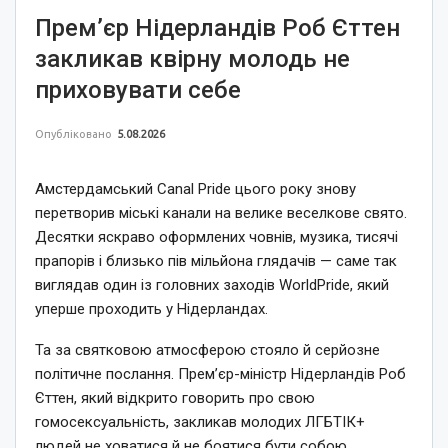
Прем’єр Нідерландів Роб Єттен
закликав квірну молодь не
приховувати себе
Опубліковано
5.08.2026
Амстердамський Canal Pride цього року знову
перетворив міські канали на велике веселкове свято.
Десятки яскраво оформлених човнів, музика, тисячі
прапорів і близько пів мільйона глядачів — саме так
виглядав один із головних заходів WorldPride, який
уперше проходить у Нідерландах.
Та за святковою атмосферою стояло й серйозне
політичне послання. Прем’єр-міністр Нідерландів Роб
Єттен, який відкрито говорить про свою
гомосексуальність, закликав молодих ЛГБТІК+
людей не ховатися й не боятися бути собою.