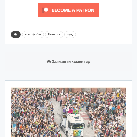
гомофобія
Польща
суд
Залишити коментар