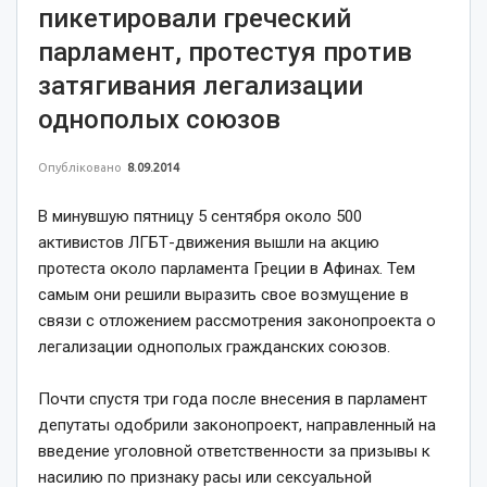
пикетировали греческий
парламент, протестуя против
затягивания легализации
однополых союзов
Опубліковано
8.09.2014
В минувшую пятницу 5 сентября около 500
активистов ЛГБТ-движения вышли на акцию
протеста около парламента Греции в Афинах. Тем
самым они решили выразить свое возмущение в
связи с отложением рассмотрения законопроекта о
легализации однополых гражданских союзов.
Почти спустя три года после внесения в парламент
депутаты одобрили законопроект, направленный на
введение уголовной ответственности за призывы к
насилию по признаку расы или сексуальной