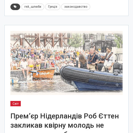
гей_шлюби
Греція
законодавство
Світ
Прем’єр Нідерландів Роб Єттен
закликав квірну молодь не