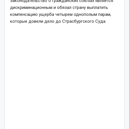
законодательство о гражданских союзах является
дискриминационным и обязал страну выплатить
компенсацию ущерба четырем однополым парам,
которые довели дело до Страсбургского Суда.