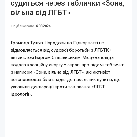
судиться через таблички «Зона,
вільна від ЛГБТ»
Опубліковано
4.08.2026
Громада Тушув-Народови на Підкарпатті не
відмовляється від судової боротьби з ЛГБТК+
активістом Бартом Сташевським. Місцева влада
подала касаційну скаргу у справі про відомі таблички
з написом «Зона, вільна від ЛГБТ», які активіст
встановлював біля в’їздів до населених пунктів, що
ухвалили декларації проти так званої «ЛГБТ-
ідеології».