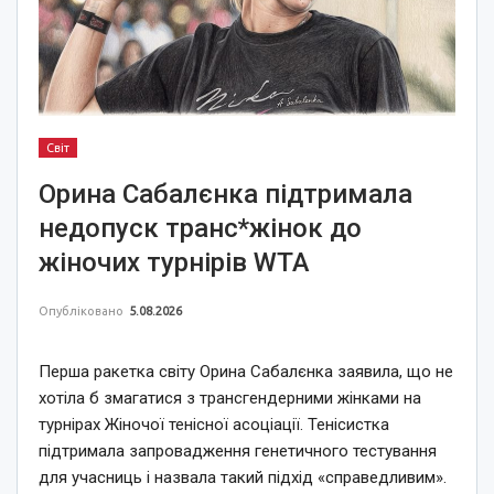
Світ
Орина Сабалєнка підтримала
недопуск транс*жінок до
жіночих турнірів WTA
Опубліковано
5.08.2026
Перша ракетка світу Орина Сабалєнка заявила, що не
хотіла б змагатися з трансгендерними жінками на
турнірах Жіночої тенісної асоціації. Тенісистка
підтримала запровадження генетичного тестування
для учасниць і назвала такий підхід «справедливим».