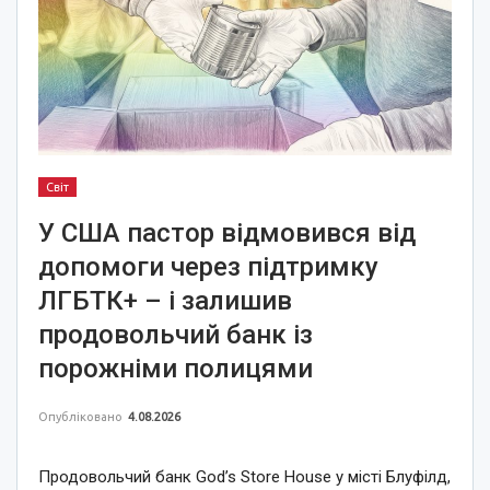
Світ
У США пастор відмовився від
допомоги через підтримку
ЛГБТК+ – і залишив
продовольчий банк із
порожніми полицями
Опубліковано
4.08.2026
Продовольчий банк God’s Store House у місті Блуфілд,