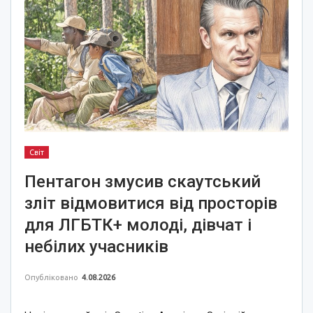
Світ
Пентагон змусив скаутський
зліт відмовитися від просторів
для ЛГБТК+ молоді, дівчат і
небілих учасників
Опубліковано
4.08.2026