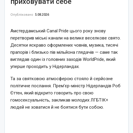
приховувати себе
Опубліковано
5.08.2026
Амстердамський Canal Pride цього року знову
перетворив міські канали на велике веселкове свято.
Десятки яскраво оформлених човнів, музика, тисячі
прапорів і близько пів мільйона глядачів — саме так
виглядав один із головних заходів WorldPride, який
уперше проходить у Нідерландах.
Та за святковою атмосферою стояло й серйозне
політичне послання. Прем’єр-міністр Нідерландів Роб
Єттен, який відкрито говорить про свою
гомосексуальність, закликав молодих ЛГБТІК+
людей не ховатися й не боятися бути собою.