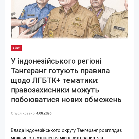
Світ
У індонезійського регіоні
Тангеранг готують правила
щодо ЛГБТК+ тематики:
правозахисники можуть
побоюватися нових обмежень
Опубліковано
4.08.2026
Влада індонезійського округу Тангеранг розглядає
можливість ухвалення місцевих правил, які