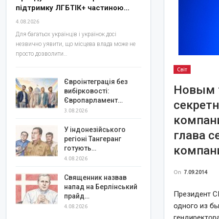
підтримку ЛГБТІК+ частиною…
4.08.2026
Для багатьох українців і українок досі
незвично уявити, що місцева влада може не
просто дозволити…
Світ
Євроінтеграція без
Новым 
вибірковості:
Європарламент…
секретн
3.08.2026
компан
У індонезійського
глава с
регіоні Тангеранг
компан
готують…
4.08.2026
On
7.09.2014
Священник назвав
напад на Берлінський
Президент С
прайд…
одного из бы
4.08.2026
гендиректора