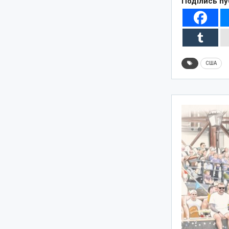
Поділись пу
США