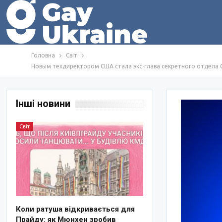
Головна
Світ
Новым техдиректором США стала экс-глава секретного отдела 
Інші новини
Світ
Коли ратуша відкривається для
Прайду: як Мюнхен зробив