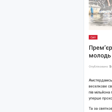
Світ
Прем’єр
молодь 
Опубліковано
5.
Амстердамськ
веселкове св
пів мільйона 
уперше прохо
Та за святко