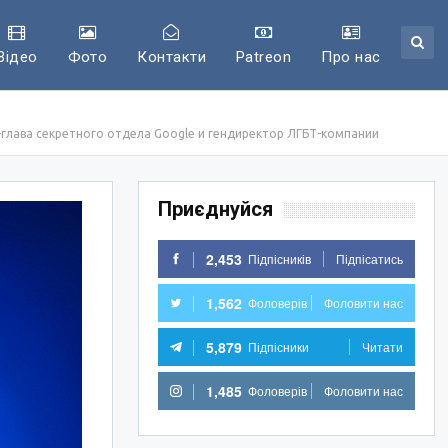
Відео
Фото
Контакти
Patreon
Про нас
глава секретного отдела Google и гендиректор ЛГБТ-компании
Приєднуйся
2,453
Підпісників
Підпісатись
1,562
Фоловерів
Фоловити нас
5,879
Підпісники
Читати
1,485
Фоловерів
Фоловити нас