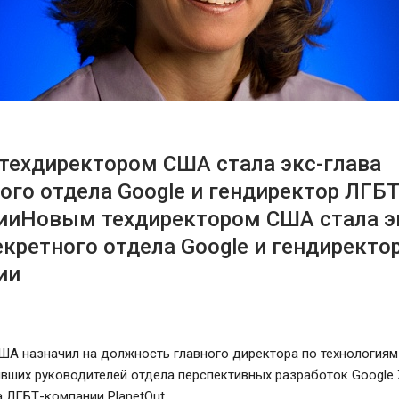
техдиректором США стала экс-глава
ого отдела Google и гендиректор ЛГБТ
ииНовым техдиректором США стала э
екретного отдела Google и гендиректо
ии
ША назначил на должность главного директора по технологиям
вших руководителей отдела перспективных разработок Google
 ЛГБТ-компании PlanetOut.