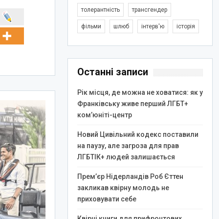
толерантність
трансгендер
фільми
шлюб
інтерв'ю
історія
Останні записи
Рік місця, де можна не ховатися: як у
Франківську живе перший ЛГБТ+
ком’юніті-центр
Новий Цивільний кодекс поставили
на паузу, але загроза для прав
ЛГБТІК+ людей залишається
Прем’єр Нідерландів Роб Єттен
закликав квірну молодь не
приховувати себе
Квірні книги для прифронтових