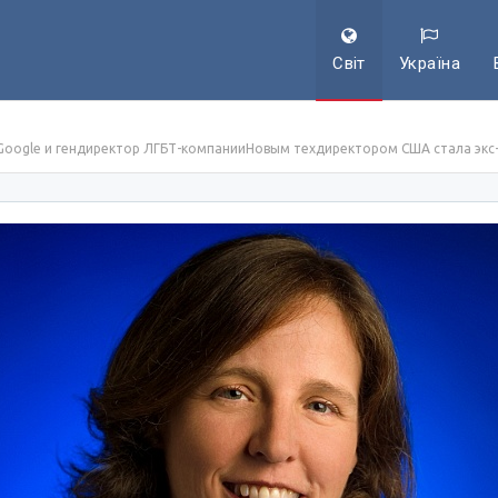
Світ
Україна
Google и гендиректор ЛГБТ-компанииНовым техдиректором США стала экс-