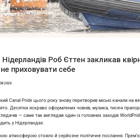
 Нідерландів Роб Єттен закликав квір
не приховувати себе
08.2026
ий Canal Pride цього року знову перетворив міські канали на в
ято. Десятки яскраво оформлених човнів, музика, тисячі прапорі
глядачів — саме так виглядав один із головних заходів WorldPrid
дить у Нідерландах.
вою атмосферою стояло й серйозне політичне послання. Прем’єр