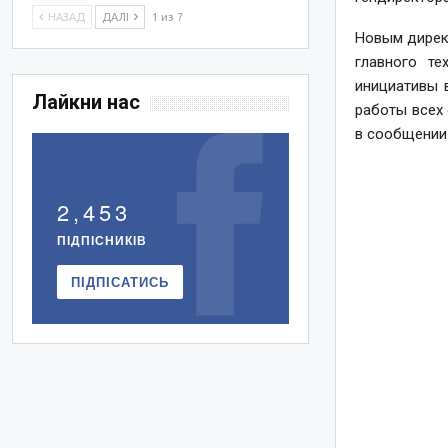
НАЗАД
ДАЛІ
1 из 7
Новым директ
главного т
инициативы 
Лайкни нас
работы всех 
в сообщении
2,453
ПІДПІСНИКІВ
ПІДПІСАТИСЬ