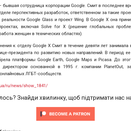
— бывшая сотрудница корпорации Google. Смит в последнее вр
отделе перспективных разработок, ответственном за такие прое
реальности Google Glass и проект Wing. В Google X она прин
проектах, включая Solve for X (решение глобальных проб
работа женщин в технических областях).
ения к отделу Google X Смит в течение девяти лет занимала
ице-президента по развитию новых направлений. В период ее
брела платформы Google Earth, Google Maps и Picasa. До это
 директором основанной в 1995 г. компании PlanetOut, 
онлайновых ЛГБТ-сообществ.
rg.ua/ru/news/show_1841/
ось? Знайди хвилинку, щоб підтримати нас на