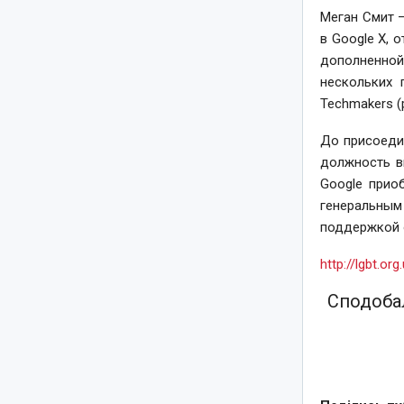
Меган Смит 
в Google X, 
дополненной 
нескольких 
Techmakers (
До присоедин
должность в
Google прио
генеральным
поддержкой 
http://lgbt.o
Сподобал