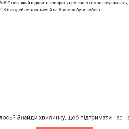
Роб Єттен, який відкрито говорить про свою гомосексуальність,
ІК+ людей не ховатися й не боятися бути собою.
ось? Знайди хвилинку, щоб підтримати нас на