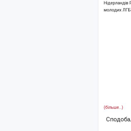
Нідерландів 
молодих ЛГБТ
(більше…)
Сподобал