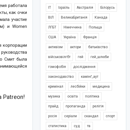
емя работала
IT
Ізраїль
Австралія
Білорусь
кты, как очки
ВІЛ
ВеликаБританія
Канада
имала участие
лем) и Women
ЛГБТ
Німеччина
Польща
США
Україна
Франція
 в корпорации
активізм
актори
батьківство
 руководства
військовілгбт
гей
гей_шлюби
го Смит была
занимающейся
гомофобія
дослідження
законодавство
камінґ_аут
кримінал
лесбійки
медицина
 Patreon!
музика
освіта
політика
прайд
пропаганда
релігія
росія
серіали
скандал
спорт
статистика
суд
тв