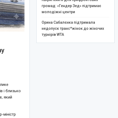
громад: «Гендер Зед» підтримає
молодіжні центри
Орина Сабалєнка підтримала
недопуск транс*жінок до жіночих
турнірів WTA
ну
елике
в і близько
e, який
-міністр