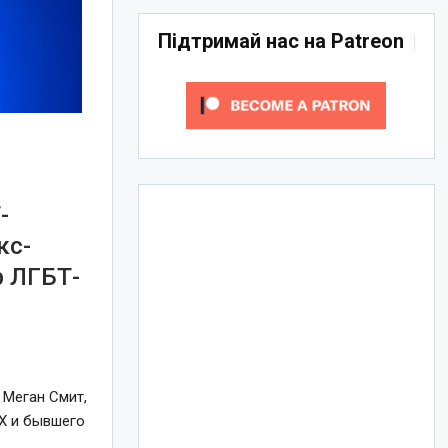
Підтримай нас на Patreon
-
кс-
р ЛГБТ-
 Меган Смит,
 X и бывшего