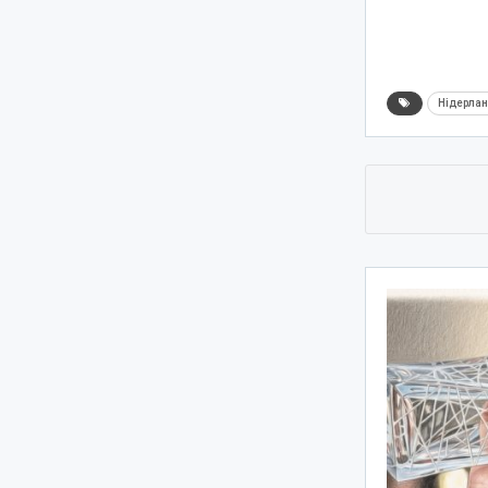
Нідерла