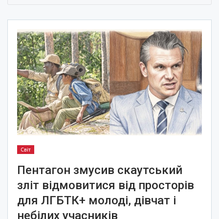
Світ
Пентагон змусив скаутський
зліт відмовитися від просторів
для ЛГБТК+ молоді, дівчат і
небілих учасників