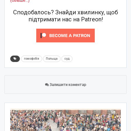
(більше…)
Сподобалось? Знайди хвилинку, щоб
підтримати нас на Patreon!
гомофобія
Польща
суд
Залишити коментар