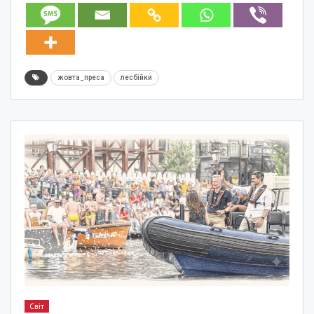
жовта_преса
лесбійки
Світ