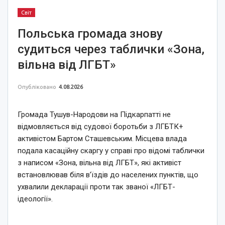
Світ
Польська громада знову
судиться через таблички «Зона,
вільна від ЛГБТ»
Опубліковано
4.08.2026
Громада Тушув-Народови на Підкарпатті не
відмовляється від судової боротьби з ЛГБТК+
активістом Бартом Сташевським. Місцева влада
подала касаційну скаргу у справі про відомі таблички
з написом «Зона, вільна від ЛГБТ», які активіст
встановлював біля в’їздів до населених пунктів, що
ухвалили декларації проти так званої «ЛГБТ-
ідеології».