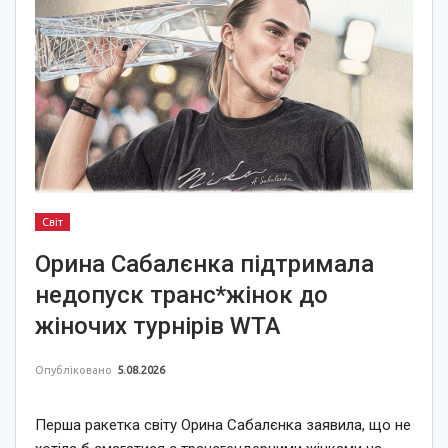
Світ
Орина Сабалєнка підтримала
недопуск транс*жінок до
жіночих турнірів WTA
Опубліковано
5.08.2026
Перша ракетка світу Орина Сабалєнка заявила, що не