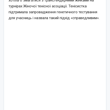
хотіла б змагатися з трансгендерними жінками на
турнірах Жіночої тенісної асоціації. Тенісистка
підтримала запровадження генетичного тестування
для учасниць і назвала такий підхід «справедливим».