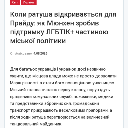
Світ
Україна
Коли ратуша відкривається для
Прайду: як Мюнхен зробив
підтримку ЛГБТІК+ частиною
міської політики
Опубліковано
4.08.2026
Для багатьох українців і українок досі незвично
уявити, що місцева влада може не просто дозволити
Марш рівності, а стати його повноцінною учасницею.
Міський голова очолює першу колону, поруч ідуть
працівники комунальних служб, пожежники, медики
та представники збройних сил, громадський
транспорт прикрашають веселковими прапорами, а
після ходи ратуша перетворюється на величезний
танцювальний майданчик.