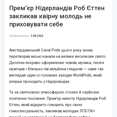
Прем’єр Нідерландів Роб Єттен
закликав квірну молодь не
приховувати себе
Опубліковано
5.08.2026
Амстердамський Canal Pride цього року знову
перетворив міські канали на велике веселкове свято.
Десятки яскраво оформлених човнів, музика, тисячі
прапорів і близько пів мільйона глядачів — саме так
виглядав один із головних заходів WorldPride, який
уперше проходить у Нідерландах.
Та за святковою атмосферою стояло й серйозне
політичне послання. Прем’єр-міністр Нідерландів Роб
Єттен, який відкрито говорить про свою
гомосексуальність, закликав молодих ЛГБТІК+