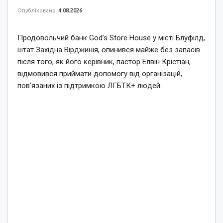
Опубліковано
4.08.2026
Продовольчий банк God’s Store House у місті Блуфілд,
штат Західна Вірджинія, опинився майже без запасів
після того, як його керівник, пастор Елвін Крістіан,
відмовився приймати допомогу від організацій,
пов’язаних із підтримкою ЛГБТК+ людей.