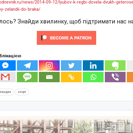
bdnevnik.ru/news/2014-09-12/lyubov-k-regbi-dovela-dvukh-geteros
y-zelandii-do-braka/
ось? Знайди хвилинку, щоб підтримати нас на
блікацією
еландия
спорт