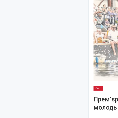
Світ
Прем’єр
молодь 