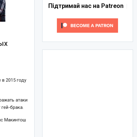
Підтримай нас на Patreon
ых
 в 2015 году
тражать атаки
 гей-брака.
вис Макинтош
.