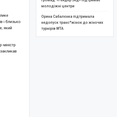
громад: «Гендер Зед» підтримає
молодіжні центри
елике
Орина Сабалєнка підтримала
в і близько
недопуск транс*жінок до жіночих
e, який
турнірів WTA
-міністр
 закликав