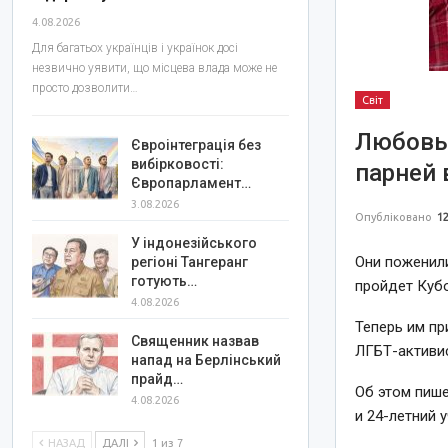
4.08.2026
Для багатьох українців і українок досі
незвично уявити, що місцева влада може не
просто дозволити…
Світ
Любовь 
Євроінтеграція без
вибірковості:
парней 
Європарламент…
3.08.2026
Опубліковано
12
У індонезійського
Они поженили
регіоні Тангеранг
готують…
пройдет Кубо
4.08.2026
Теперь им пр
Священник назвав
ЛГБТ-активис
напад на Берлінський
прайд…
Об этом пише
4.08.2026
и 24-летний 
НАЗАД
ДАЛІ
1 из 7