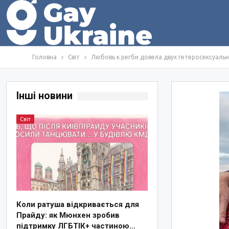
Головна
Світ
Любовь к регби довела двух гетеросексуаль
Інші новини
Світ
Коли ратуша відкривається для
Прайду: як Мюнхен зробив
підтримку ЛГБТІК+ частиною…