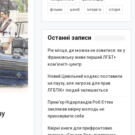
фільми
шлюб
інтерв'ю
історія
Останні записи
Рік місця, де можна не ховатися: як у
Франківську живе перший ЛГБТ+
ком’юніті-центр
Новий Цивільний кодекс поставили
на паузу, але загроза для прав
ЛГБТІК+ людей залишається
Прем’єр Нідерландів Роб Єттен
закликав квірну молодь не
ну
приховувати себе
Квірні книги для прифронтових