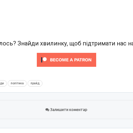
ось? Знайди хвилинку, щоб підтримати нас на
нди
політика
прайд
Залишити коментар