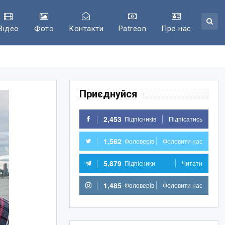
Відео
Фото
Контакти
Patreon
Про нас
Приєднуйся
2,453
Підпісників
Підпісатись
1,562
Фоловерів
Фоловити нас
5,879
Підпісники
Читати
1,485
Фоловерів
Фоловити нас