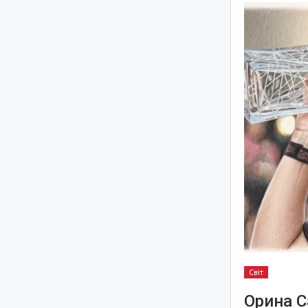
Світ
Орина С