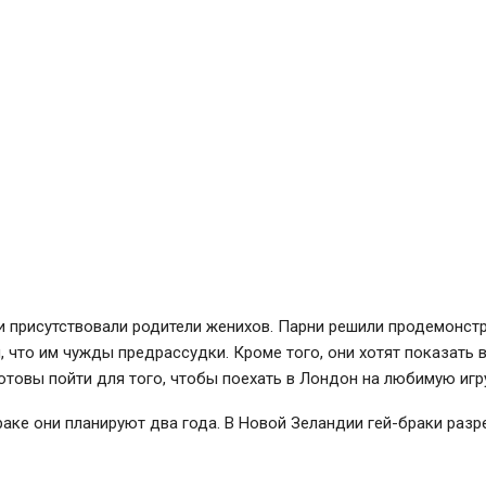
и присутствовали родители женихов. Парни решили продемонст
что им чужды предрассудки. Кроме того, они хотят показать в
отовы пойти для того, чтобы поехать в Лондон на любимую игр
аке они планируют два года. В Новой Зеландии гей-браки разр