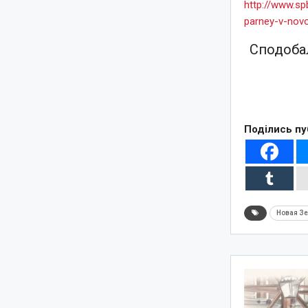
http://www.sp
parney-v-novo
Сподобал
Поділись пу
Новая З