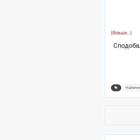
(більше…)
Сподобал
Нідерла