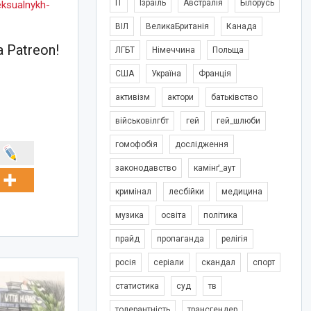
IT
Ізраїль
Австралія
Білорусь
eksualnykh-
ВІЛ
ВеликаБританія
Канада
 Patreon!
ЛГБТ
Німеччина
Польща
США
Україна
Франція
активізм
актори
батьківство
військовілгбт
гей
гей_шлюби
гомофобія
дослідження
законодавство
камінґ_аут
кримінал
лесбійки
медицина
музика
освіта
політика
прайд
пропаганда
релігія
росія
серіали
скандал
спорт
статистика
суд
тв
толерантність
трансгендер