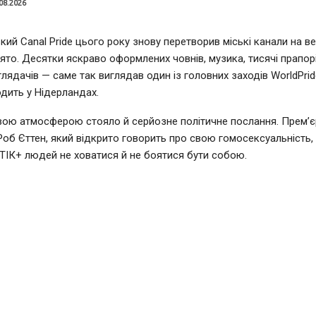
08.2026
ий Canal Pride цього року знову перетворив міські канали на в
ято. Десятки яскраво оформлених човнів, музика, тисячі прапорі
глядачів — саме так виглядав один із головних заходів WorldPrid
дить у Нідерландах.
вою атмосферою стояло й серйозне політичне послання. Прем’єр
Роб Єттен, який відкрито говорить про свою гомосексуальність,
ІК+ людей не ховатися й не боятися бути собою.