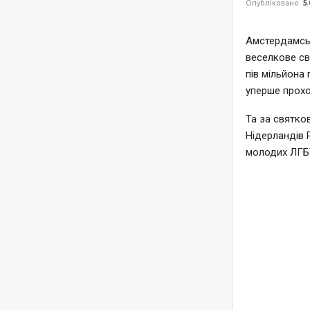
Опубліковано
5.
Амстердамськ
веселкове св
пів мільйона 
уперше прохо
Та за святко
Нідерландів 
молодих ЛГБТ