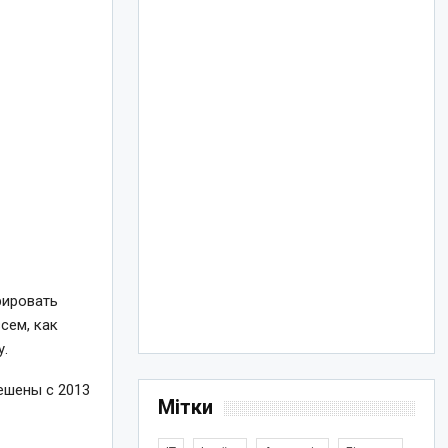
рировать
сем, как
у.
ешены с 2013
Мітки