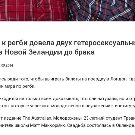
к регби довела двух гетеросексуальн
в Новой Зеландии до брака
.09.2014
сь ради того, чтобы выиграть билеты на поездку в Лондон, где
к мира по регби.
иходится не только всем доказывать, что они натуралы, но и о
тов, которые упрекают молодоженов в неуважении к институту
т издание The Australian. Молодожены: 23-летний студент Трэ
учитель школы Мэтт Маккормик. Свадьба состоялась в Окленде