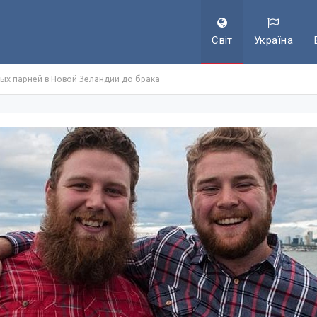
Світ
Україна
ных парней в Новой Зеландии до брака