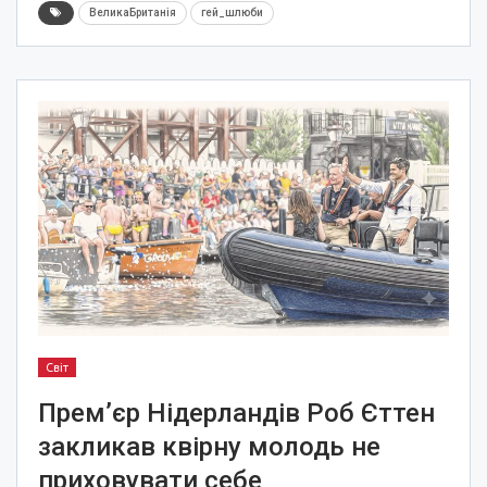
ВеликаБританія
гей_шлюби
Світ
Прем’єр Нідерландів Роб Єттен
закликав квірну молодь не
приховувати себе