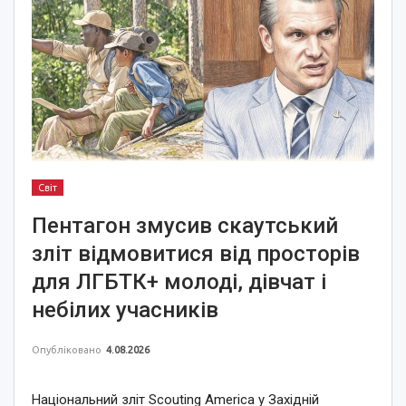
Світ
Пентагон змусив скаутський
зліт відмовитися від просторів
для ЛГБТК+ молоді, дівчат і
небілих учасників
Опубліковано
4.08.2026
Національний зліт Scouting America у Західній