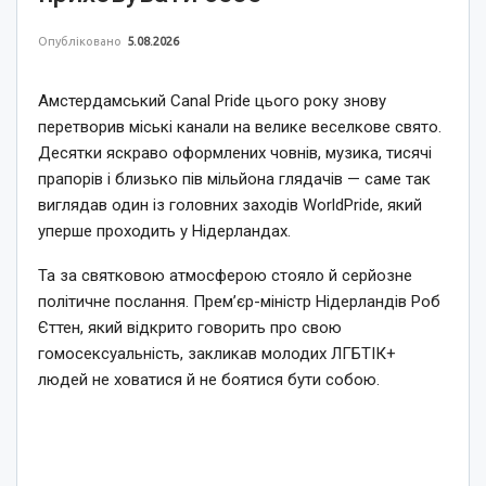
Опубліковано
5.08.2026
Амстердамський Canal Pride цього року знову
перетворив міські канали на велике веселкове свято.
Десятки яскраво оформлених човнів, музика, тисячі
прапорів і близько пів мільйона глядачів — саме так
виглядав один із головних заходів WorldPride, який
уперше проходить у Нідерландах.
Та за святковою атмосферою стояло й серйозне
політичне послання. Прем’єр-міністр Нідерландів Роб
Єттен, який відкрито говорить про свою
гомосексуальність, закликав молодих ЛГБТІК+
людей не ховатися й не боятися бути собою.