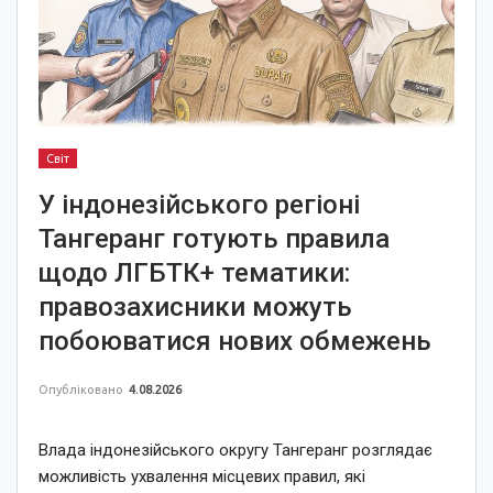
Світ
У індонезійського регіоні
Тангеранг готують правила
щодо ЛГБТК+ тематики:
правозахисники можуть
побоюватися нових обмежень
Опубліковано
4.08.2026
Влада індонезійського округу Тангеранг розглядає
можливість ухвалення місцевих правил, які