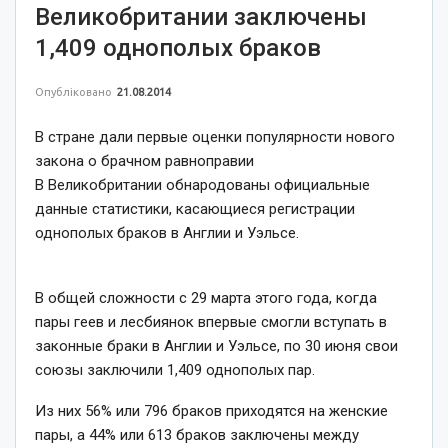
Великобритании заключены
1,409 однополых браков
Опубліковано
21.08.2014
В стране дали первые оценки популярности нового
закона о брачном равноправии
В Великобритании обнародованы официальные
данные статистики, касающиеся регистрации
однополых браков в Англии и Уэльсе.
В общей сложности с 29 марта этого года, когда
пары геев и лесбиянок впервые смогли вступать в
законные браки в Англии и Уэльсе, по 30 июня свои
союзы заключили 1,409 однополых пар.
Из них 56% или 796 браков приходятся на женские
пары, а 44% или 613 браков заключены между