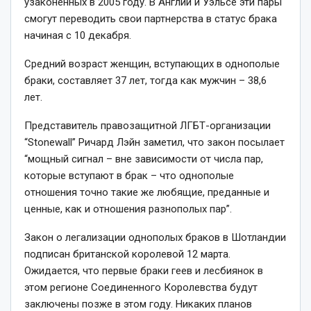
узаконенных в 2005 году. В Англии и Уэльсе эти пары
смогут переводить свои партнерства в статус брака
начиная с 10 декабря.
Средний возраст женщин, вступающих в однополые
браки, составляет 37 лет, тогда как мужчин – 38,6
лет.
Представитель правозащитной ЛГБТ-организации
“Stonewall” Ричард Лэйн заметил, что закон посылает
“мощный сигнал – вне зависимости от числа пар,
которые вступают в брак – что однополые
отношения точно такие же любящие, преданные и
ценные, как и отношения разнополых пар”.
Закон о легализации однополых браков в Шотландии
подписан британской королевой 12 марта.
Ожидается, что первые браки геев и лесбиянок в
этом регионе Соединенного Королевства будут
заключены позже в этом году. Никаких планов