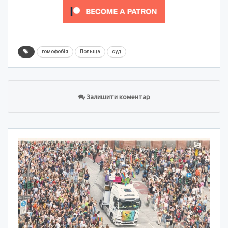
гомофобія
Польща
суд
Залишити коментар