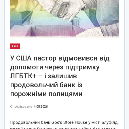
Світ
У США пастор відмовився від
допомоги через підтримку
ЛГБТК+ – і залишив
продовольчий банк із
порожніми полицями
Опубліковано
4.08.2026
Продовольчий банк God’s Store House у місті Блуфілд,