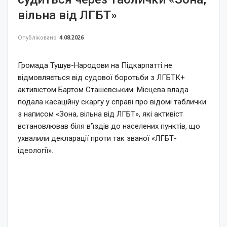
вільна від ЛГБТ»
Опубліковано
4.08.2026
Громада Тушув-Народови на Підкарпатті не
відмовляється від судової боротьби з ЛГБТК+
активістом Бартом Сташевським. Місцева влада
подала касаційну скаргу у справі про відомі таблички
з написом «Зона, вільна від ЛГБТ», які активіст
встановлював біля в’їздів до населених пунктів, що
ухвалили декларації проти так званої «ЛГБТ-
ідеології».