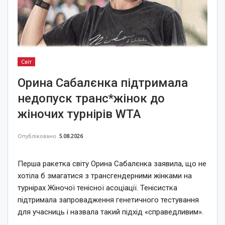
Світ
Орина Сабалєнка підтримала
недопуск транс*жінок до
жіночих турнірів WTA
Опубліковано
5.08.2026
Перша ракетка світу Орина Сабалєнка заявила, що не
хотіла б змагатися з трансгендерними жінками на
турнірах Жіночої тенісної асоціації. Тенісистка
підтримала запровадження генетичного тестування
для учасниць і назвала такий підхід «справедливим».