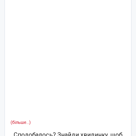
(більше…)
Сподобалось? Знайди хвилинку, щоб