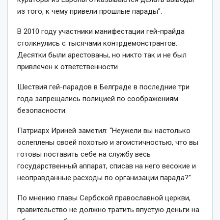
из того, к чему привели прошлые парады”.
В 2010 году участники манифестации гей-прайда
столкнулись с тысячами контрдемонстрантов.
Десятки были арестованы, но никто так и не был
привлечен к ответственности.
Шествия гей-парадов в Белграде в последние три
года запрещались полицией по соображениям
безопасности.
Патриарх Ириней заметил: “Неужели вы настолько
ослеплены своей похотью и эгоистичностью, что вы
готовы поставить себе на службу весь
государственный аппарат, списав на него весокие и
неоправданные расходы по организации парада?”
По мнению главы Сербской православной церкви,
правительство не должно тратить впустую деньги на