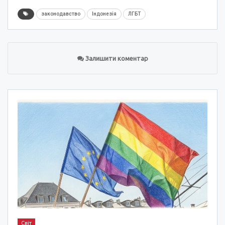
законодавство
Індонезія
ЛГБТ
Залишити коментар
Світ