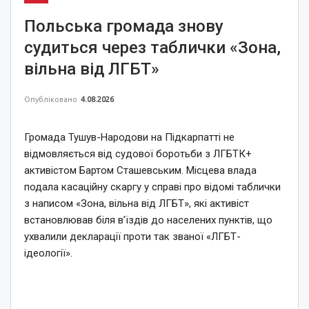
Польська громада знову
судиться через таблички «Зона,
вільна від ЛГБТ»
Опубліковано
4.08.2026
Громада Тушув-Народови на Підкарпатті не
відмовляється від судової боротьби з ЛГБТК+
активістом Бартом Сташевським. Місцева влада
подала касаційну скаргу у справі про відомі таблички
з написом «Зона, вільна від ЛГБТ», які активіст
встановлював біля в’їздів до населених пунктів, що
ухвалили декларації проти так званої «ЛГБТ-
ідеології».