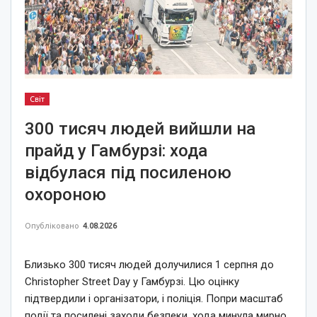
Світ
300 тисяч людей вийшли на
прайд у Гамбурзі: хода
відбулася під посиленою
охороною
Опубліковано
4.08.2026
Близько 300 тисяч людей долучилися 1 серпня до
Christopher Street Day у Гамбурзі. Цю оцінку
підтвердили і організатори, і поліція. Попри масштаб
події та посилені заходи безпеки, хода минула мирно.