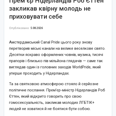
Прем’єр Нідерландів Роб Єттен
закликав квірну молодь не
приховувати себе
Опубліковано
5.08.2026
Амстердамський Canal Pride цього року знову
перетворив міські канали на велике веселкове свято.
Десятки яскраво оформлених човнів, музика, тисячі
прапорів і близько пів мільйона глядачів — саме так
виглядав один із головних заходів WorldPride, який
уперше проходить у Нідерландах.
Та за святковою атмосферою стояло й серйозне
політичне послання. Прем’єр-міністр Нідерландів Роб
Єттен, який відкрито говорить про свою
гомосексуальність, закликав молодих ЛГБТІК+
людей не ховатися й не боятися бути собою.