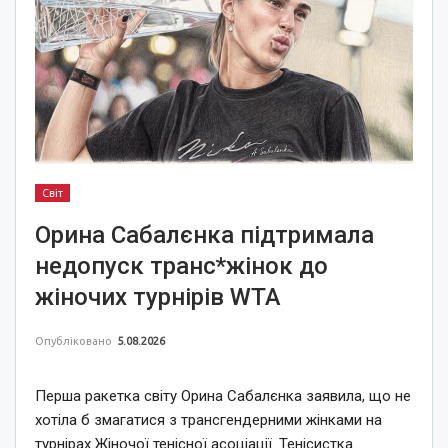
Світ
Орина Сабалєнка підтримала
недопуск транс*жінок до
жіночих турнірів WTA
Опубліковано
5.08.2026
Перша ракетка світу Орина Сабалєнка заявила, що не
хотіла б змагатися з трансгендерними жінками на
турнірах Жіночої тенісної асоціації. Тенісистка