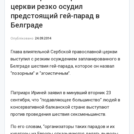
церкви резко осудил
предстоящий гей-парад в
Белграде
Опубліковано
24.09.2014
Глава влиятельной Сербской православной церкви
выступил с резким осуждением запланированного в
Белграде шествия гей-парада, которое он назвал
“позорным” и “эгоистичным”.
Патриарх Ириней заявил в минувший вторник 23
сентября, что “подавляющее большинство” людей в
консервативной балканской стране выступают
против проведения шествия сексменьшинств.
По его словам, “организаторы таких парадов и их
кураторы из Европы отказываются делать выводы