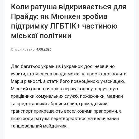
Коли ратуша відкривається для
Прайду: як Мюнхен зробив
підтримку ЛГБТІК+ частиною
міської політики
Опубліковано
4.08.2026
Для багатьох українців і українок досі незвично
уявити, що місцева влада може не просто дозволити
Марш рівності, а стати його повноцінною учасницею.
Міський голова очолює першу колону, поруч ідуть
працівники комунальних служб, пожежники, медики
та представники збройних сил, громадський
транспорт прикрашають веселковими прапорами, а
після ходи ратуша перетворюється на величезний
танцювальний майданчик.