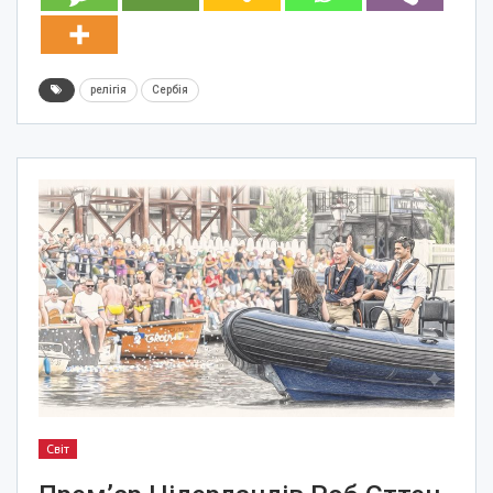
релігія
Сербія
Світ