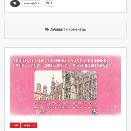
гомофобія
США
Залишити коментар
Світ
Україна