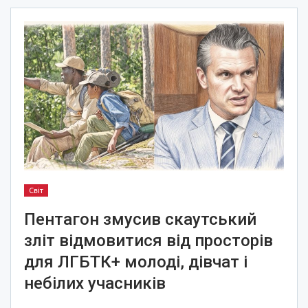
Світ
Пентагон змусив скаутський
зліт відмовитися від просторів
для ЛГБТК+ молоді, дівчат і
небілих учасників