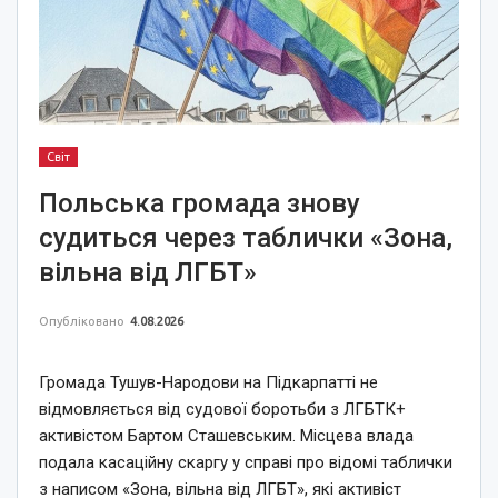
Світ
Польська громада знову
судиться через таблички «Зона,
вільна від ЛГБТ»
Опубліковано
4.08.2026
Громада Тушув-Народови на Підкарпатті не
відмовляється від судової боротьби з ЛГБТК+
активістом Бартом Сташевським. Місцева влада
подала касаційну скаргу у справі про відомі таблички
з написом «Зона, вільна від ЛГБТ», які активіст