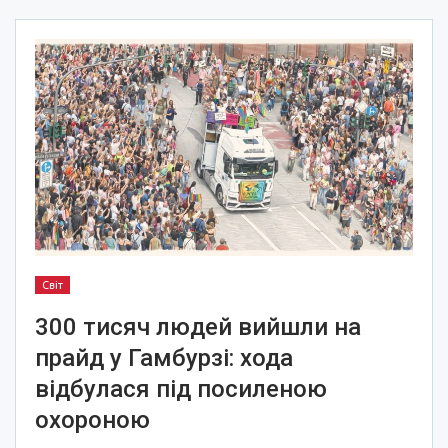
Світ
300 тисяч людей вийшли на
прайд у Гамбурзі: хода
відбулася під посиленою
охороною