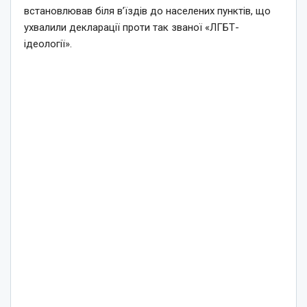
встановлював біля в’їздів до населених пунктів, що
ухвалили декларації проти так званої «ЛГБТ-
ідеології».