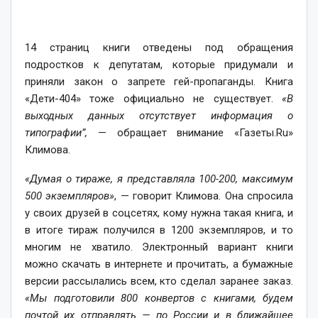
14 страниц книги отведены под обращения
подростков к депутатам, которые придумали и
приняли закон о запрете гей-пропаганды. Книга
«Дети-404» тоже официально не существует.
«В
выходных данных отсутствует информация о
типографии”,
— обращает внимание «Газеты.Ru»
Климова.
«Думая о тираже, я представляла 100-200, максимум
500 экземпляров»
, — говорит Климова. Она спросила
у своих друзей в соцсетях, кому нужна такая книга, и
в итоге тираж получился в 1200 экземпляров, и то
многим не хватило. Электронный вариант книги
можно скачать в интернете и прочитать, а бумажные
версии рассылались всем, кто сделал заранее заказ.
«Мы подготовили 800 конвертов с книгами, будем
почтой их отправлять — по России и в ближайшее