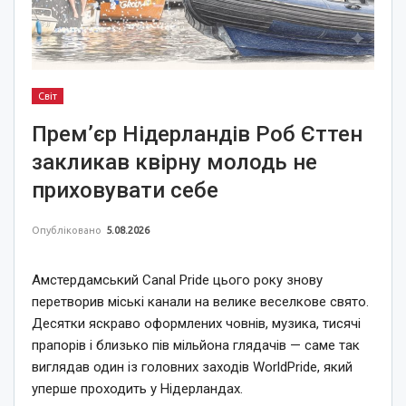
Світ
Прем’єр Нідерландів Роб Єттен
закликав квірну молодь не
приховувати себе
Опубліковано
5.08.2026
Амстердамський Canal Pride цього року знову
перетворив міські канали на велике веселкове свято.
Десятки яскраво оформлених човнів, музика, тисячі
прапорів і близько пів мільйона глядачів — саме так
виглядав один із головних заходів WorldPride, який
уперше проходить у Нідерландах.