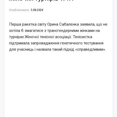
Опубліковано
5.08.2026
Перша ракетка світу Орина Сабалєнка заявила, що не
хотіла б змагатися з трансгендерними жінками на
турнірах Жіночої тенісної асоціації. Тенісистка
підтримала запровадження генетичного тестування
для учасниць і назвала такий підхід «справедливим».