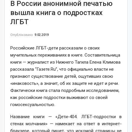
В России анонимной печатью
вышла книга о подростках
ЛГБТ
Опубліковано
9.02.2019
Российские ЛГБТ-дети рассказали о своих
мучительных переживаниях в книге. Составительница
книги — журналист из Нижнего Тагила Елена Климова
рассказала “Газете.Ru”, что официально власти не
признают существование детей, ощутивших свою
«инаковость», а значит, об их защите не идет и речи.
Фактически книга стала подробным исследованием,
как российские подростки выживают со своей
гомосексуальностью.
Название книги — «Дети-404. ЛГБТ-подростки в
стенах молчания» — намекает на ответ в интернет-
браузере, который пишет, что искомой страницы не