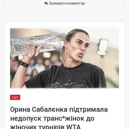
Залишити коментар
Світ
Орина Сабалєнка підтримала
недопуск транс*жінок до
жіночих турнірів WTA