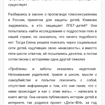
существует.
Разбираясь в законе о пропаганде гомосексуализма
в России, принятом для защиты детей, Климова
задумалась, а кто защищает ЛГБТ-детей? Она
попыталась найти исследования о подростках-геях в
нашей стране, но оказалось, что ничего подобного
нет. Тогда Елена решила поискать через социальные
сети детей, ощутивших свою «инаковость», и вместо
пяти-шести ответов, ей посыпались десятки, а потом
сотни писем с историями одна другой тяжелее.
«Проблемы и заботы оказались недетские.
Непонимание родителей, травля в школе, мысли о
самоубийстве и попытки покончить с собой,
отсутствие информации о том, кто они такие, что с
ними происходит и как с этим жить»
, — написала в
книге автор. Она начала публиковать истории детей в
интернете, так родился проект «Дети-404», за год