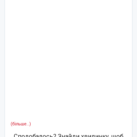
(більше…)
Сподобалось? Знайди хвилинку, щоб