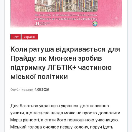
Світ
Україна
Коли ратуша відкривається для
Прайду: як Мюнхен зробив
підтримку ЛГБТІК+ частиною
міської політики
Опубліковано
4.08.2026
Для багатьох українців і українок досі незвично
уявити, що місцева влада може не просто дозволити
Марш рівності, а стати його повноцінною учасницею.
Міський голова очолює першу колону, поруч ідуть