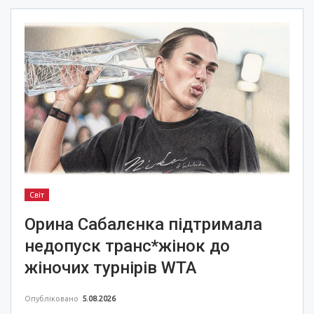
Світ
Орина Сабалєнка підтримала
недопуск транс*жінок до
жіночих турнірів WTA
Опубліковано
5.08.2026