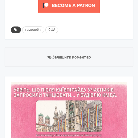
гомофобія
США
Залишити коментар