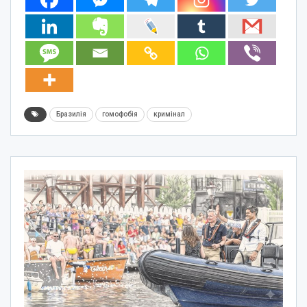
Бразилія
гомофобія
кримінал