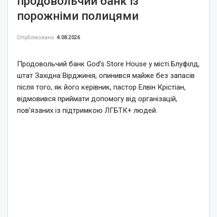
продовольчий банк із
порожніми полицями
Опубліковано
4.08.2026
Продовольчий банк God’s Store House у місті Блуфілд,
штат Західна Вірджинія, опинився майже без запасів
після того, як його керівник, пастор Елвін Крістіан,
відмовився приймати допомогу від організацій,
пов’язаних із підтримкою ЛГБТК+ людей.