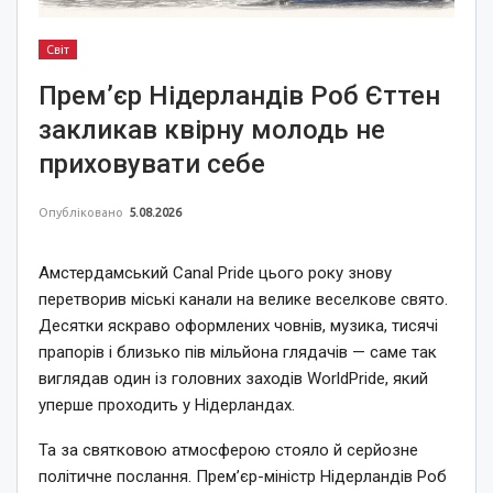
Світ
Прем’єр Нідерландів Роб Єттен
закликав квірну молодь не
приховувати себе
Опубліковано
5.08.2026
Амстердамський Canal Pride цього року знову
перетворив міські канали на велике веселкове свято.
Десятки яскраво оформлених човнів, музика, тисячі
прапорів і близько пів мільйона глядачів — саме так
виглядав один із головних заходів WorldPride, який
уперше проходить у Нідерландах.
Та за святковою атмосферою стояло й серйозне
політичне послання. Прем’єр-міністр Нідерландів Роб