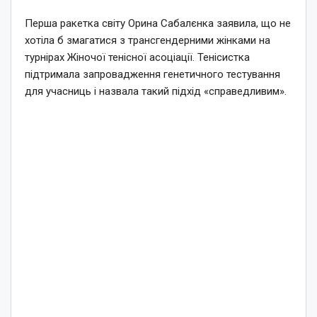
Перша ракетка світу Орина Сабалєнка заявила, що не
хотіла б змагатися з трансгендерними жінками на
турнірах Жіночої тенісної асоціації. Тенісистка
підтримала запровадження генетичного тестування
для учасниць і назвала такий підхід «справедливим».