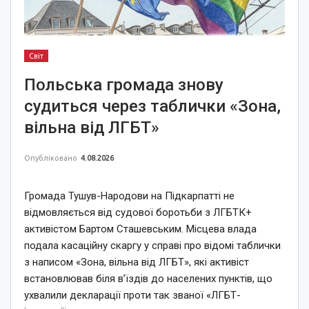
Світ
Польська громада знову
судиться через таблички «Зона,
вільна від ЛГБТ»
Опубліковано
4.08.2026
Громада Тушув-Народови на Підкарпатті не
відмовляється від судової боротьби з ЛГБТК+
активістом Бартом Сташевським. Місцева влада
подала касаційну скаргу у справі про відомі таблички
з написом «Зона, вільна від ЛГБТ», які активіст
встановлював біля в’їздів до населених пунктів, що
ухвалили декларації проти так званої «ЛГБТ-