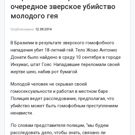
очередное зверское убийство
молодого гея
Опубліковано
12.09.2014
В Бразилии в результате зверского гомофобного
нападения убит 18-летний гей. Тело Жоао Антонио
Донати было найдено в среду 10 сентября в городе
Инхумас, штат Гояс. Нападавшие переломали своей
жертве шею, набив рот бумагой.
Молодой человек не скрывал своей
гомосексуальности и работал в местном баре.
Полиция ведет расследование, предполагая, что
убийство может быть гомофобным преступлением
ненависти.
По словам представителя полиции, “мы будем
расследовать дело, чтобы знать, связано ли