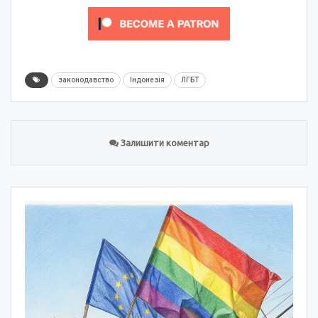
законодавство
Індонезія
ЛГБТ
Залишити коментар