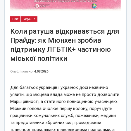
Світ
Україна
Коли ратуша відкривається для
Прайду: як Мюнхен зробив
підтримку ЛГБТІК+ частиною
міської політики
Опубліковано
4.08.2026
Для багатьох українців і українок досі незвично
уявити, що місцева влада може не просто дозволити
Марш рівності, а стати його повноцінною учасницею.
Міський голова очолює першу колону, поруч ідуть
працівники комунальних служб, пожежники, медики
та представники збройних сил, громадський
транспорт прикрашають веселковими прапорами, а