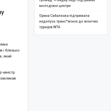
громад: «Гендер Зед» підтримає
молодіжні центри
ну
Орина Сабалєнка підтримала
недопуск транс*жінок до жіночих
турнірів WTA
елике
в і близько
e, який
-міністр
 закликав