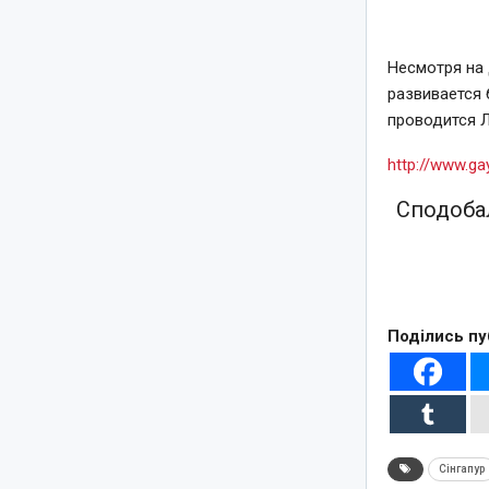
Несмотря на 
развивается 
проводится Л
http://www.g
Сподобал
Поділись пу
Сінгапур