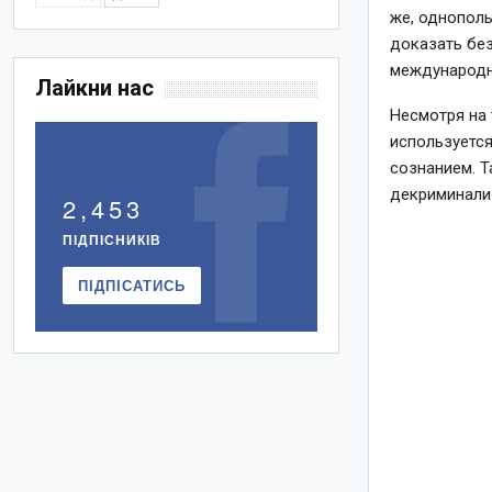
же, однопол
доказать без
международн
Лайкни нас
Несмотря на 
используетс
сознанием. Т
декриминали
2,453
ПІДПІСНИКІВ
ПІДПІСАТИСЬ