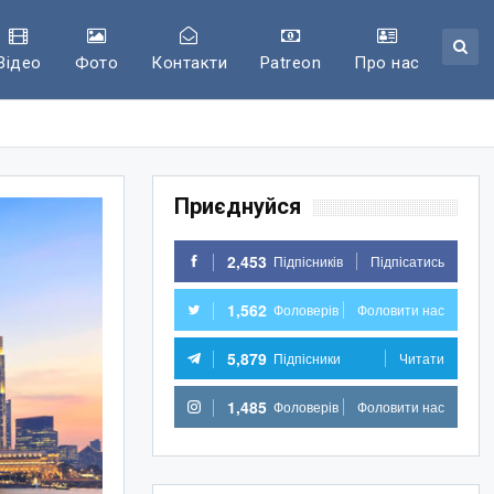
Відео
Фото
Контакти
Patreon
Про нас
Приєднуйся
2,453
Підпісників
Підпісатись
1,562
Фоловерів
Фоловити нас
5,879
Підпісники
Читати
1,485
Фоловерів
Фоловити нас