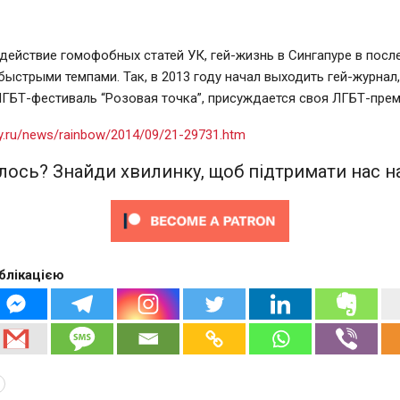
действие гомофобных статей УК, гей-жизнь в Сингапуре в посл
быстрыми темпами. Так, в 2013 году начал выходить гей-журнал
ГБТ-фестиваль “Розовая точка”, присуждается своя ЛГБТ-прем
ay.ru/news/rainbow/2014/09/21-29731.htm
ось? Знайди хвилинку, щоб підтримати нас на
блікацією