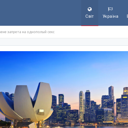
Світ
Україна
мене запрета на однополый секс