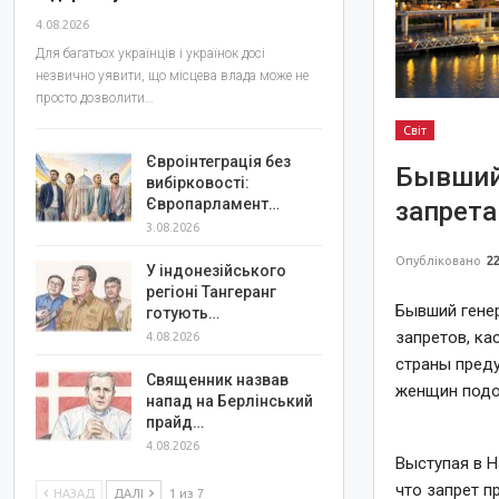
4.08.2026
Для багатьох українців і українок досі
незвично уявити, що місцева влада може не
просто дозволити…
Світ
Євроінтеграція без
Бывший 
вибірковості:
Європарламент…
запрета
3.08.2026
Опубліковано
22
У індонезійського
регіоні Тангеранг
Бывший генер
готують…
запретов, ка
4.08.2026
страны преду
Священник назвав
женщин подо
напад на Берлінський
прайд…
4.08.2026
Выступая в Н
что запрет п
НАЗАД
ДАЛІ
1 из 7