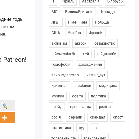
IT
Ізраїль
Австралія
Білорусь
ВІЛ
ВеликаБританія
Канада
едние годы
ЛГБТ
Німеччина
Польща
, летом
США
Україна
Франція
ия.
активізм
актори
батьківство
військовілгбт
гей
гей_шлюби
 Patreon!
гомофобія
дослідження
законодавство
камінґ_аут
кримінал
лесбійки
медицина
музика
освіта
політика
прайд
пропаганда
релігія
росія
серіали
скандал
спорт
статистика
суд
тв
толерантність
трансгендер