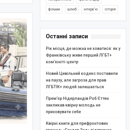
фільми
шлюб
інтерв'ю
історія
Останні записи
Рік місця, де можна не ховатися: як у
Франківську живе перший ЛГБТ+
ком’юніті-центр
Новий Цивільний кодекс поставили
на паузу, але загроза для прав
ЛГБТІК+ людей залишається
Прем’єр Нідерландів Роб Єттен
закликав квірну молодь не
приховувати себе
Квірні книги для прифронтових