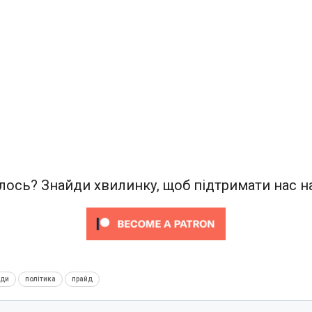
ось? Знайди хвилинку, щоб підтримати нас на
нди
політика
прайд