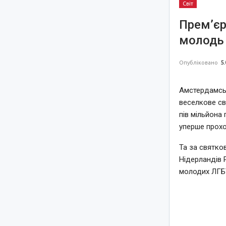
Світ
Прем’єр
молодь 
Опубліковано
5.
Амстердамськ
веселкове св
пів мільйона 
уперше прохо
Та за святко
Нідерландів 
молодих ЛГБТ