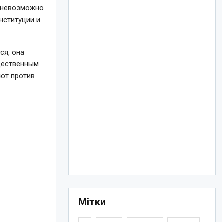
, невозможно
нституции и
ся, она
щественным
ают против
Мітки