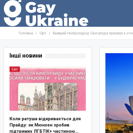
Головна
Світ
Бывший генпрокурор Сингапура призвал к от
Інші новини
Світ
Коли ратуша відкривається для
Прайду: як Мюнхен зробив
підтримку ЛГБТІК+ частиною…