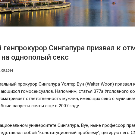
генпрокурор Сингапура призвал к от
 на однополый секс
.09.2014
альный прокурор Сингапура Уолтер Вун (Walter Woon) призвал 
сающихся гомосексуалов. Напомним, статья 377а Уголовного к
сматривает ответственность мужчин, имеющих секс с мужчинам
бные запреты сняты еще в 2007 году.
ациональном университете Сингапура, Вун, ныне профессор прав
редставлял собой “конституционный проблему”, цитируют его С