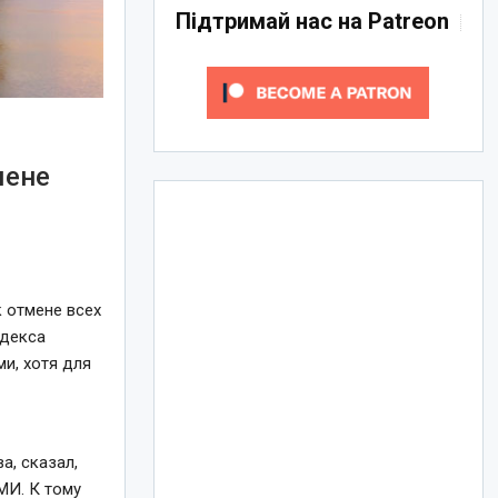
Підтримай нас на Patreon
мене
к отмене всех
одекса
и, хотя для
а, сказал,
МИ. К тому