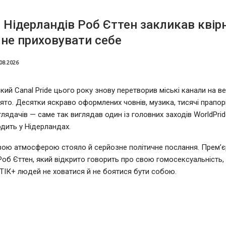
 Нідерландів Роб Єттен закликав квір
не приховувати себе
08.2026
ий Canal Pride цього року знову перетворив міські канали на в
ято. Десятки яскраво оформлених човнів, музика, тисячі прапорі
глядачів — саме так виглядав один із головних заходів WorldPrid
дить у Нідерландах.
вою атмосферою стояло й серйозне політичне послання. Прем’єр
Роб Єттен, який відкрито говорить про свою гомосексуальність,
ІК+ людей не ховатися й не боятися бути собою.