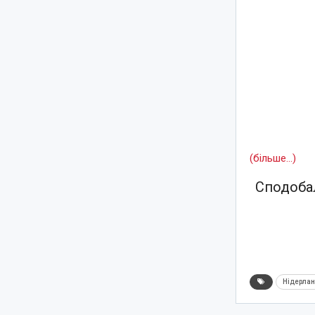
(більше…)
Сподобал
Нідерла