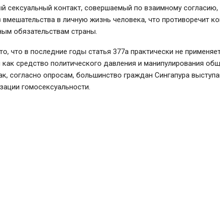
ый сексуальный контакт, совершаемый по взаимному согласию
 вмешательства в личную жизнь человека, что противоречит ко
ым обязательствам страны.
то, что в последние годы статья 377а практически не применяет
я как средство политического давления и манипулирования об
ак, согласно опросам, большинство граждан Сингапура выступ
зации гомосексуальности.