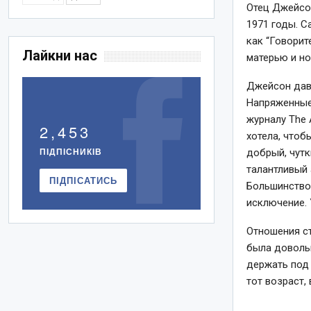
Отец Джейсон
1971 годы. С
как “Говорит
Лайкни нас
матерью и но
Джейсон давн
Напряженные 
журналу The 
2,453
хотела, чтоб
ПІДПІСНИКІВ
добрый, чутк
талантливый 
ПІДПІСАТИСЬ
Большинство 
исключение. 
Отношения ст
была доволь
держать под 
тот возраст,