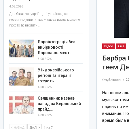
4.08.2026
Для багатьох українців і українок досі
незвично уявити, що місцева влада може не
просто дозволити…
Євроінтеграція без
Відео
Світ
вибірковості:
Європарламент…
Барбра 
3.08.2026
геем Д
У індонезійського
регіоні Тангеранг
Опубліковано
20
готують…
4.08.2026
На новом ал
Священник назвав
музыкантами,
напад на Берлінський
парень по им
прайд…
внимание. П
4.08.2026
время была в
НАЗАД
ДАЛІ
1 из 7