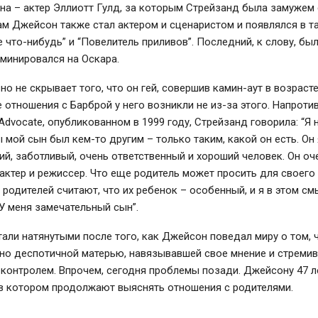
а – актер Эллиотт Гулд, за которым Стрейзанд была замужем 
ам Джейсон также стал актером и сценаристом и появлялся в т
е что-нибудь” и “Повелитель приливов”. Последний, к слову, был
минировался на Оскара.
о не скрывает того, что он гей, совершив камин-аут в возрасте
отношения с Барброй у него возникли не из-за этого. Напротив
Advocate, опубликованном в 1999 году, Стрейзанд говорила: “Я 
ы мой сын был кем-то другим – только таким, какой он есть. Он 
ий, заботливый, очень ответственный и хороший человек. Он оч
актер и режиссер. Что еще родитель может просить для своего
родителей считают, что их ребенок – особенный, и я в этом см
У меня замечательный сын”.
али натянутыми после того, как Джейсон поведал миру о том, 
но деспотичной матерью, навязывавшей свое мнение и стреми
контролем. Впрочем, сегодня проблемы позади. Джейсону 47 лет
 в котором продолжают выяснять отношения с родителями.