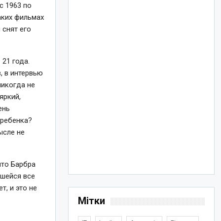
с 1963 по
аких фильмах
 снят его
 21 года.
, в интервью
никогда не
яркий,
ень
 ребенка?
ысле не
что Барбра
вшейся все
, и это не
Мітки