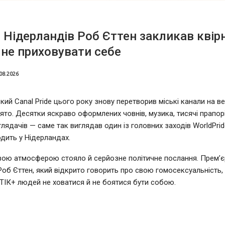
 Нідерландів Роб Єттен закликав квір
не приховувати себе
08.2026
ий Canal Pride цього року знову перетворив міські канали на в
ято. Десятки яскраво оформлених човнів, музика, тисячі прапорі
глядачів — саме так виглядав один із головних заходів WorldPrid
дить у Нідерландах.
вою атмосферою стояло й серйозне політичне послання. Прем’єр
Роб Єттен, який відкрито говорить про свою гомосексуальність,
ІК+ людей не ховатися й не боятися бути собою.