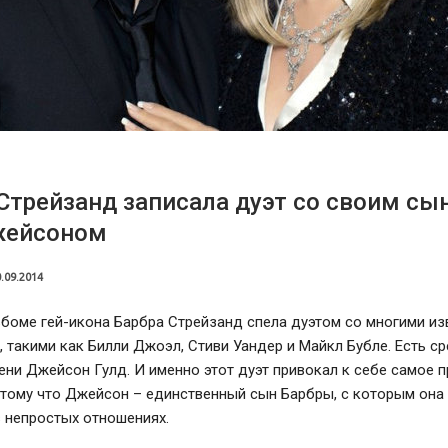
Стрейзанд записала дуэт со своим сы
жейсоном
.09.2014
ьбоме гей-икона Барбра Стрейзанд спела дуэтом со многими и
 такими как Билли Джоэл, Стиви Уандер и Майкл Бубле. Есть ср
ени Джейсон Гулд. И именно этот дуэт привокал к себе самое 
отому что Джейсон – единственный сын Барбры, с которым она
 непростых отношениях.