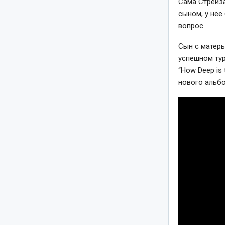
Сама Стрейза
сыном, у нее
вопрос.
Сын с матер
успешном тур
“How Deep is
нового альб