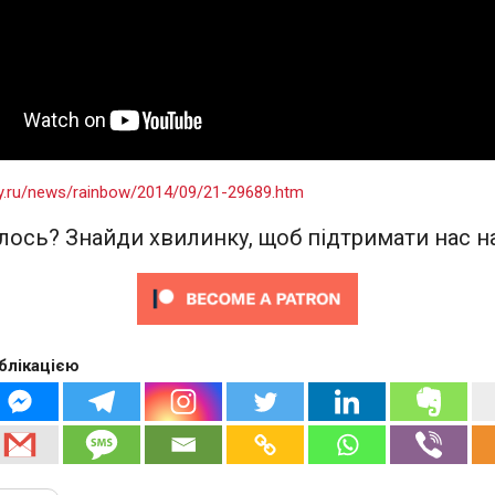
ay.ru/news/rainbow/2014/09/21-29689.htm
ось? Знайди хвилинку, щоб підтримати нас на
блікацією