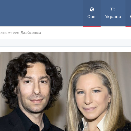
Світ
Україна
 сыном-геем Джейсоном