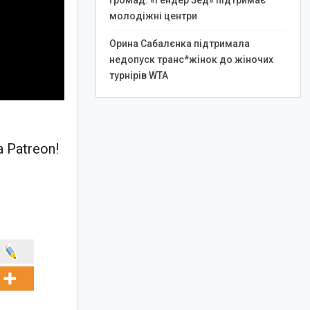
громад: «Гендер Зед» підтримає
молодіжні центри
Орина Сабалєнка підтримала
недопуск транс*жінок до жіночих
турнірів WTA
 Patreon!