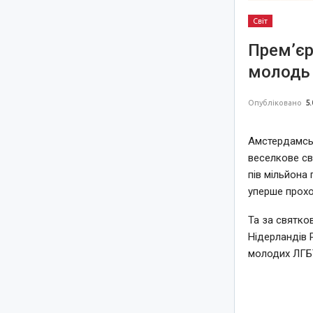
Світ
Прем’єр
молодь 
Опубліковано
5.
Амстердамськ
веселкове св
пів мільйона 
уперше прохо
Та за святко
Нідерландів 
молодих ЛГБТ