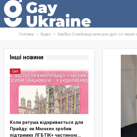
Головна
Відео
Барбра Стрейзанд записала дуэт со своим
Інші новини
Світ
Коли ратуша відкривається для
Прайду: як Мюнхен зробив
підтримку ЛГБТІК+ частиною…