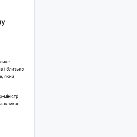
ну
елике
в і близько
e, який
-міністр
 закликав