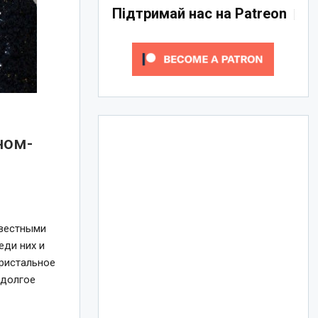
Підтримай нас на Patreon
ном-
звестными
еди них и
пристальное
 долгое