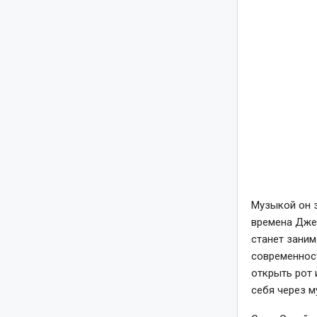
Музыкой он з
времена Джей
станет заним
современност
открыть рот 
себя через м