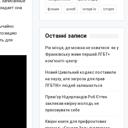
, записанные
 задает она
фільми
шлюб
інтерв'ю
історія
вычайно
мпозицию
Останні записи
ать для
Рік місця, де можна не ховатися: як у
Франківську живе перший ЛГБТ+
ком’юніті-центр
Новий Цивільний кодекс поставили
на паузу, але загроза для прав
ЛГБТІК+ людей залишається
Прем’єр Нідерландів Роб Єттен
закликав квірну молодь не
приховувати себе
Квірні книги для прифронтових