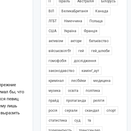
IT
Ізраїль
Австралія
Білорусь
ВІЛ
ВеликаБританія
Канада
ЛГБТ
Німеччина
Польща
США
Україна
Франція
активізм
актори
батьківство
військовілгбт
гей
гей_шлюби
гомофобія
дослідження
законодавство
камінґ_аут
кримінал
лесбійки
медицина
 прежние
музика
освіта
політика
умал бы, что
хся певиц
прайд
пропаганда
релігія
ему лишь
росія
серіали
скандал
спорт
 выразить
статистика
суд
тв
толерантність
трансгендер