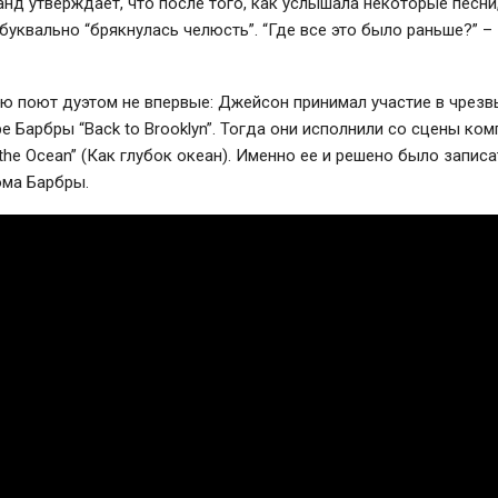
нд утверждает, что после того, как услышала некоторые песни
 буквально “брякнулась челюсть”. “Где все это было раньше?” –
ью поют дуэтом не впервые: Джейсон принимал участие в чрез
е Барбры “Back to Brooklyn”. Тогда они исполнили со сцены ко
 the Ocean” (Как глубок океан). Именно ее и решено было запис
ома Барбры.