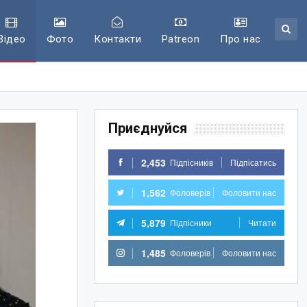
Відео
Фото
Контакти
Patreon
Про нас
Приєднуйся
2,453
Підпісників
Підпісатись
1,562
Фоловерів
Фоловити нас
5,879
Підпісники
Читати
1,485
Фоловерів
Фоловити нас