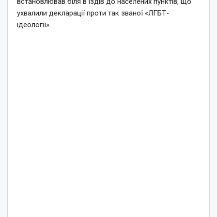
встановлював біля в’їздів до населених пунктів, що
ухвалили декларації проти так званої «ЛГБТ-
ідеології».