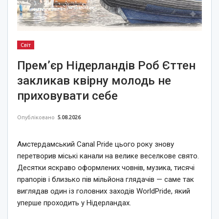
Світ
Прем’єр Нідерландів Роб Єттен
закликав квірну молодь не
приховувати себе
Опубліковано
5.08.2026
Амстердамський Canal Pride цього року знову
перетворив міські канали на велике веселкове свято.
Десятки яскраво оформлених човнів, музика, тисячі
прапорів і близько пів мільйона глядачів — саме так
виглядав один із головних заходів WorldPride, який
уперше проходить у Нідерландах.