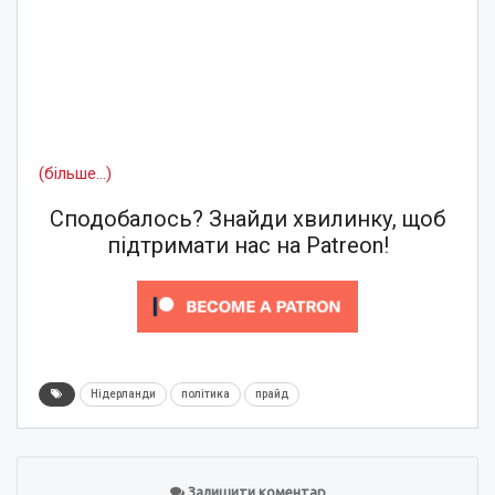
(більше…)
Сподобалось? Знайди хвилинку, щоб
підтримати нас на Patreon!
Нідерланди
політика
прайд
Залишити коментар