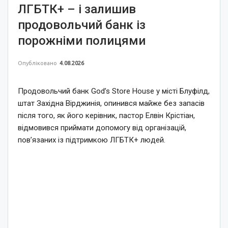
ЛГБТК+ – і залишив
продовольчий банк із
порожніми полицями
Опубліковано
4.08.2026
Продовольчий банк God’s Store House у місті Блуфілд,
штат Західна Вірджинія, опинився майже без запасів
після того, як його керівник, пастор Елвін Крістіан,
відмовився приймати допомогу від організацій,
пов’язаних із підтримкою ЛГБТК+ людей.