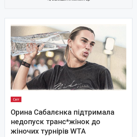
Світ
Орина Сабалєнка підтримала
недопуск транс*жінок до
жіночих турнірів WTA