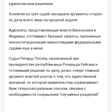
единогласным решением.
Коллегия из трех судей заслушала аргументы сторон
по делу всего лишь на прошлой неделе.
Адвокаты, представляющие власти Висконсина и
Индианы, отстаивают брачные запреты, признанные
неконституционными нижестоящими федеральными
судами еще в июне.
Судья Ричард Поснер, назначенный при
президентстве республиканца Рональда Рейгана и
готовивший решение по делу, резко отверг главный
аргумент властей штатов о том, что единственной
причиной, по которой правительства ограничивают
брак гетеросексуальным союзом, связана с
необходимости сокращения “случайных рождений”.