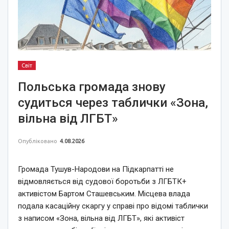
Світ
Польська громада знову
судиться через таблички «Зона,
вільна від ЛГБТ»
Опубліковано
4.08.2026
Громада Тушув-Народови на Підкарпатті не
відмовляється від судової боротьби з ЛГБТК+
активістом Бартом Сташевським. Місцева влада
подала касаційну скаргу у справі про відомі таблички
з написом «Зона, вільна від ЛГБТ», які активіст