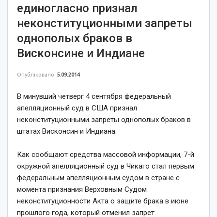
единогласно признал
неконституционными запреты
однополых браков в
Висконсине и Индиане
Опубліковано
5.09.2014
В минувший четверг 4 сентября федеральный
апелляционный суд в США признал
неконституционными запреты однополых браков в
штатах Висконсин и Индиана.
Как сообщают средства массовой информации, 7-й
окружной апелляционный суд в Чикаго стал первым
федеральным апелляционным судом в стране с
момента признания Верховным Судом
неконституционности Акта о защите брака в июне
прошлого года, который отменил запрет