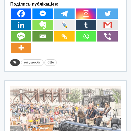
Поділись публікацією
гей_шлюби
США