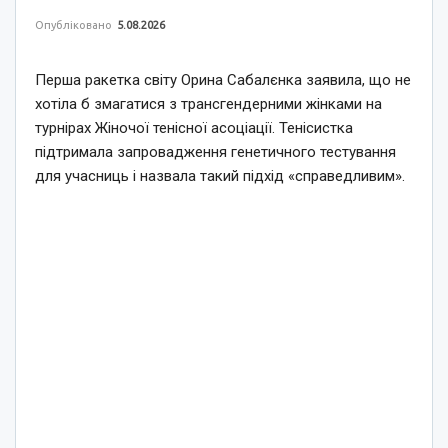
Опубліковано
5.08.2026
Перша ракетка світу Орина Сабалєнка заявила, що не
хотіла б змагатися з трансгендерними жінками на
турнірах Жіночої тенісної асоціації. Тенісистка
підтримала запровадження генетичного тестування
для учасниць і назвала такий підхід «справедливим».