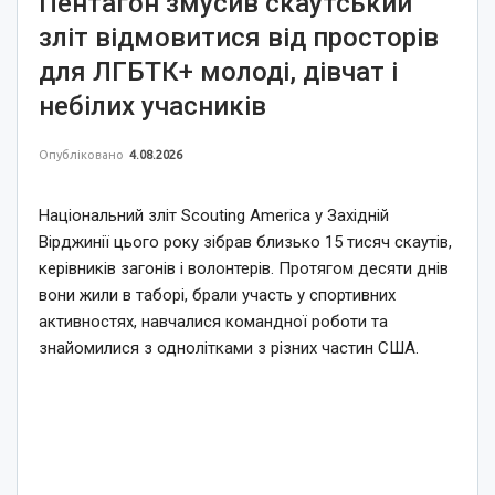
Пентагон змусив скаутський
зліт відмовитися від просторів
для ЛГБТК+ молоді, дівчат і
небілих учасників
Опубліковано
4.08.2026
Національний зліт Scouting America у Західній
Вірджинії цього року зібрав близько 15 тисяч скаутів,
керівників загонів і волонтерів. Протягом десяти днів
вони жили в таборі, брали участь у спортивних
активностях, навчалися командної роботи та
знайомилися з однолітками з різних частин США.