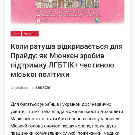
Світ
Україна
Коли ратуша відкривається для
Прайду: як Мюнхен зробив
підтримку ЛГБТІК+ частиною
міської політики
Опубліковано
4.08.2026
Для багатьох українців і українок досі незвично
уявити, що місцева влада може не просто дозволити
Марш рівності, а стати його повноцінною учасницею.
Міський голова очолює першу колону, поруч ідуть
працівники комунальних служб, пожежники, медики